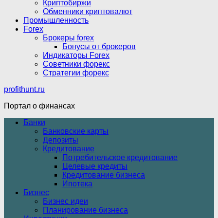
Криптобиржи
Обменники криптовалют
Промышленность
Forex
Брокеры forex
Бонусы от брокеров
Индикаторы Forex
Советники форекс
Стратегии форекс
profithunt.ru
Портал о финансах
Банки
Банковские карты
Депозиты
Кредитование
Потребительское кредитование
Целевые кредиты
Кредитование бизнеса
Ипотека
Бизнес
Бизнес идеи
Планирование бизнеса