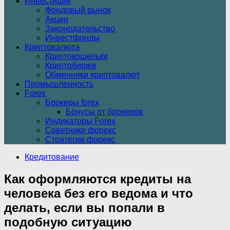
Инвестиции
Фондовый рынок
Акции
Законодательство
Инвестфонды
Криптовалюта
Криптокошельки
Криптобиржи
Обменники криптовалют
Промышленность
Forex
Брокеры forex
Бонусы от брокеров
Индикаторы Forex
Советники форекс
Стратегии форекс
Кредитование
Как оформляются кредиты на
человека без его ведома и что
делать, если вы попали в
подобную ситуацию