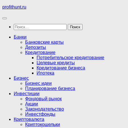
Перейти
profithunt.ru
к
содержимому
Найти:
Банки
Банковские карты
Депозиты
Кредитование
Потребительское кредитование
Целевые кредиты
Кредитование бизнеса
Ипотека
Бизнес
Бизнес идеи
Планирование бизнеса
Инвестиции
Фондовый рынок
Акции
Законодательство
Инвестфонды
Криптовалюта
Криптокошельки