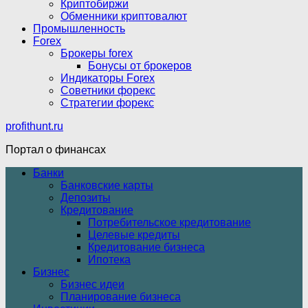
Криптобиржи
Обменники криптовалют
Промышленность
Forex
Брокеры forex
Бонусы от брокеров
Индикаторы Forex
Советники форекс
Стратегии форекс
profithunt.ru
Портал о финансах
Банки
Банковские карты
Депозиты
Кредитование
Потребительское кредитование
Целевые кредиты
Кредитование бизнеса
Ипотека
Бизнес
Бизнес идеи
Планирование бизнеса