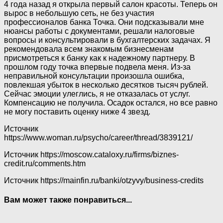
4 года назад я открыла первый салон красоты. Теперь он
вырос в небольшую сеть, не без участия
профессионалов банка Точка. Они подсказывали мне
нюансы работы с документами, решали налоговые
вопросы и консультировали в бухгалтерских задачах. Я
рекомендовала всем знакомым бизнесменам
присмотреться к банку как к надежному партнеру. В
прошлом году точка впервые подвела меня. Из-за
неправильной консультации произошла ошибка,
повлекшая убыток в несколько десятков тысяч рублей.
Сейчас эмоции улеглись, я не отказалась от услуг.
Компенсацию не получила. Осадок остался, но все равно
не могу поставить оценку ниже 4 звезд.
Источник
https://www.woman.ru/psycho/career/thread/3839121/
Источник
https://moscow.cataloxy.ru/firms/biznes-
credit.ru/comments.htm
Источник
https://mainfin.ru/banki/otzyvy/business-credits
Вам может также понравиться...