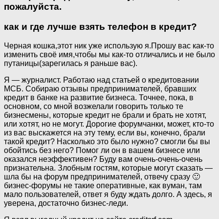
пожалуйста.
как и где лучше взять телефон в кредит?
Черная кошка,этот ник уже использую я.Прошу вас как-то
изменить своё имя,чтобы мы как-то отличались и не было
путаницы(зарегилась я раньше вас).
Я — журналист. Работаю над статьей о кредитовании
МСБ. Собираю отзывы предпринимателей, бравших
кредит в банке на развитие бизнеса. Точнее, пока, в
основном, со мной возжелали говорить только те
бизнесмены, которые кредит не брали и брать не хотят,
или хотят, но не могут. Дорогие форумчанки, может, кто-то
из вас выскажется на эту тему, если вы, конечно, брали
такой кредит? Насколько это было нужно? смогли бы вы
обойтись без него? Помог ли он в вашем бизнесе или
оказался неэффективен? Буду вам очень-очень-очень
признательна. Злобным гостям, которые могут сказать —
шла бы на форум предпринимателей, отвечу сразу 🙂
бизнес-форумы не такие оперативные, как вуман, там
мало пользователей, ответ я буду ждать долго. А здесь, я
уверена, достаточно бизнес-леди.