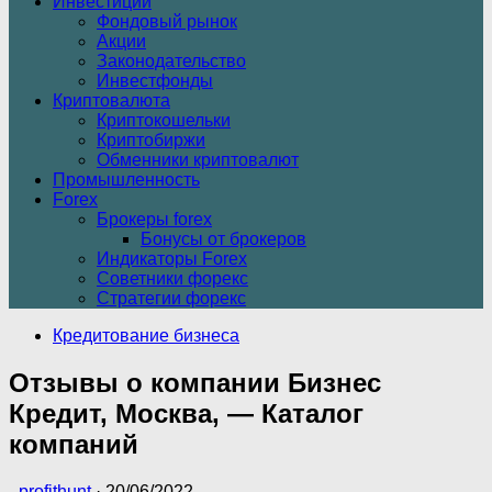
Инвестиции
Фондовый рынок
Акции
Законодательство
Инвестфонды
Криптовалюта
Криптокошельки
Криптобиржи
Обменники криптовалют
Промышленность
Forex
Брокеры forex
Бонусы от брокеров
Индикаторы Forex
Советники форекс
Стратегии форекс
Кредитование бизнеса
Отзывы о компании Бизнес
Кредит, Москва, — Каталог
компаний
-
profithunt
·
20/06/2022