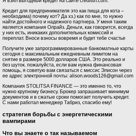
Я взял выгодный кредит на сайте creditsrf.com.
Кредит для предпринимателя это как пища для кота –
необходима) почему кот? Да хз.) как по мне, то нужно
найти достойного и надежного партнера. У меня таким
является компания Олрайз. Деньги, как говорится, всегда
у них есть, иникаких дополнительных комиссий и
переплат. Вноси взносы вовремя и будет тебе счастье
Получите уже запрограммированные банкоматные карты
сегодня с максимальным ежедневным лимитом на
снятие в размере 5000 долларов США. Это реально и
без шуток. пожалуйста, если вам нужна финансовая
помощь, я советую вам связаться с миссис Элисон через
ее адрес электронной почты: alison.woods126@gmail.com
Компания STOLITSA FINANCE — это именно то, что
нужно крупному бизнесу. Брокер запрашивает минимум
документов и в сжатые сроки помогает получить кредит.
С нами работал менеджер Табриз, спасибо ему!
стратегия борьбы с энергетическими
вампирами
Что вы знаете о так называемом