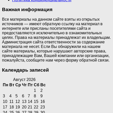
Важная информация
Все материалы на данном сайте взяты из открытых
источников — имеют обратную ссылку на материал в
интернете или присланы посетителями сайта и
предоставляются исключительно в ознакомительных
целях. Права на материалы принадлежат их владельцам.
Администрация сайта ответственности за содержание
материала не несет. Если Вы обнаружили на нашем
сайте материалы, которые нарушают авторские права,
принадлежащие Вам, Вашей компании или организации,
пожалуйста, сообщите нам через форму обратной связи.
Календарь записей
Август 2026
Пн
Вт
Ср
Чт
Пт
Сб
Вс
1
2
3
4
5
6
7
8
9
10
11
12
13
14
15
16
17
18
19
20
21
22
23
24
25
26
27
28
29
30