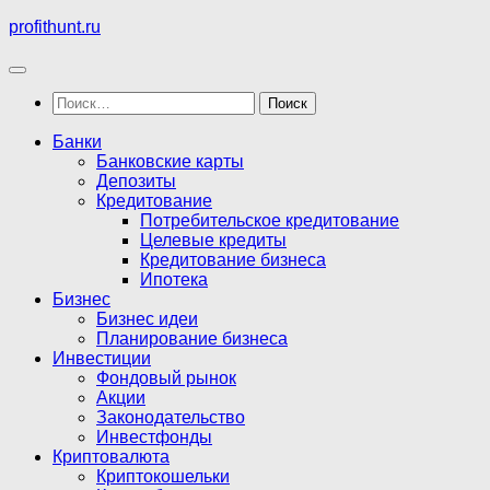
Перейти
profithunt.ru
к
содержимому
Найти:
Банки
Банковские карты
Депозиты
Кредитование
Потребительское кредитование
Целевые кредиты
Кредитование бизнеса
Ипотека
Бизнес
Бизнес идеи
Планирование бизнеса
Инвестиции
Фондовый рынок
Акции
Законодательство
Инвестфонды
Криптовалюта
Криптокошельки