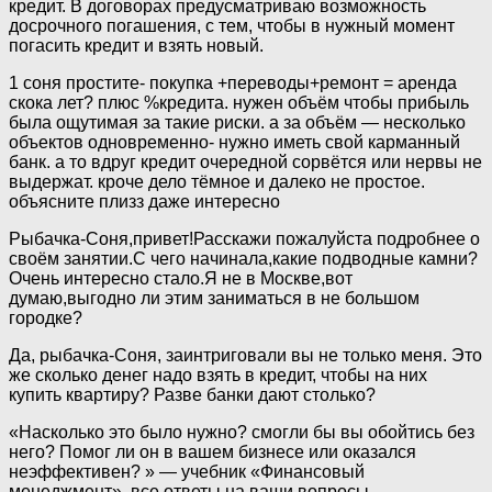
кредит. В договорах предусматриваю возможность
досрочного погашения, с тем, чтобы в нужный момент
погасить кредит и взять новый.
1 соня простите- покупка +переводы+ремонт = аренда
скока лет? плюс %кредита. нужен объём чтобы прибыль
была ощутимая за такие риски. а за объём — несколько
объектов одновременно- нужно иметь свой карманный
банк. а то вдруг кредит очередной сорвётся или нервы не
выдержат. кроче дело тёмное и далеко не простое.
объясните плизз даже интересно
Рыбачка-Соня,привет!Расскажи пожалуйста подробнее о
своём занятии.С чего начинала,какие подводные камни?
Очень интересно стало.Я не в Москве,вот
думаю,выгодно ли этим заниматься в не большом
городке?
Да, рыбачка-Соня, заинтриговали вы не только меня. Это
же сколько денег надо взять в кредит, чтобы на них
купить квартиру? Разве банки дают столько?
«Насколько это было нужно? смогли бы вы обойтись без
него? Помог ли он в вашем бизнесе или оказался
неэффективен? » — учебник «Финансовый
менеджмент», все ответы на ваши вопросы.