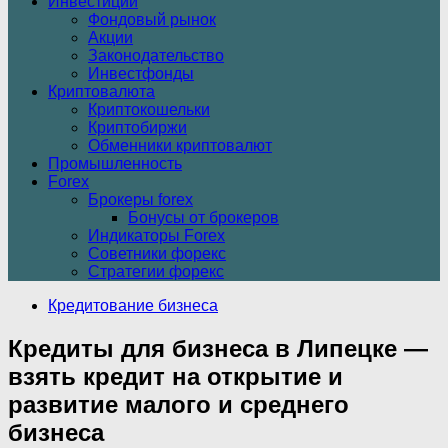
Инвестиции
Фондовый рынок
Акции
Законодательство
Инвестфонды
Криптовалюта
Криптокошельки
Криптобиржи
Обменники криптовалют
Промышленность
Forex
Брокеры forex
Бонусы от брокеров
Индикаторы Forex
Советники форекс
Стратегии форекс
Кредитование бизнеса
Кредиты для бизнеса в Липецке —
взять кредит на открытие и
развитие малого и среднего
бизнеса