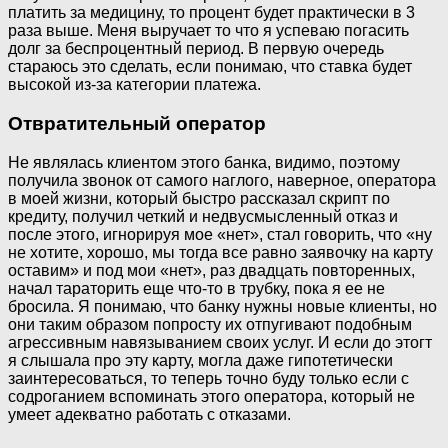
платить за медицину, то процент будет практически в 3
раза выше. Меня выручает то что я успеваю погасить
долг за беспроцентный период. В первую очередь
стараюсь это сделать, если понимаю, что ставка будет
высокой из-за категории платежа.
Отвратительный оператор
Не являлась клиентом этого банка, видимо, поэтому
получила звонок от самого наглого, наверное, оператора
в моей жизни, который быстро рассказал скрипт по
кредиту, получил четкий и недвусмысленный отказ и
после этого, игнорируя мое «нет», стал говорить, что «ну
не хотите, хорошо, мы тогда все равно заявочку на карту
оставим» и под мои «нет», раз двадцать повторенных,
начал тараторить еще что-то в трубку, пока я ее не
бросила. Я понимаю, что банку нужны новые клиенты, но
они таким образом попросту их отпугивают подобным
агрессивным навязыванием своих услуг. И если до этогт
я слышала про эту карту, могла даже гипотетически
заинтересоваться, то теперь точно буду только если с
содроганием вспоминать этого оператора, который не
умеет адекватно работать с отказами.