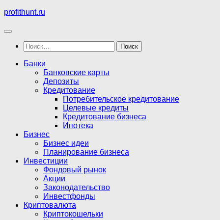
Перейти
profithunt.ru
к
содержимому
Найти:
Банки
Банковские карты
Депозиты
Кредитование
Потребительское кредитование
Целевые кредиты
Кредитование бизнеса
Ипотека
Бизнес
Бизнес идеи
Планирование бизнеса
Инвестиции
Фондовый рынок
Акции
Законодательство
Инвестфонды
Криптовалюта
Криптокошельки