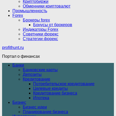
Криптобиржи
Обменники криптовалют
Промышленность
Forex
Брокеры forex
Бонусы от брокеров
Индикаторы Forex
Советники форекс
Стратегии форекс
profithunt.ru
Портал о финансах
Банки
Банковские карты
Депозиты
Кредитование
Потребительское кредитование
Целевые кредиты
Кредитование бизнеса
Ипотека
Бизнес
Бизнес идеи
Планирование бизнеса