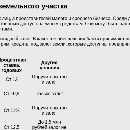
 земельного участка
х лиц, а представителей малого и среднего бизнеса. Сред
тоянный доступ к заемным средствам. Они могут быть напр
нтами.
квидный залог. В качестве обеспечения банки принимают н
рим, кредиты под залог земли, которые доступны предпри
Процентная
Другие
ставка,
условия
годовых
Поручительство
От 12
и залог
От 10,9
Только залог
Поручительство
От 11%
и залог
До 1,5 млн
От 12,5
рублей залог не