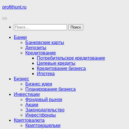
Перейти
profithunt.ru
к
содержимому
Найти:
Банки
Банковские карты
Депозиты
Кредитование
Потребительское кредитование
Целевые кредиты
Кредитование бизнеса
Ипотека
Бизнес
Бизнес идеи
Планирование бизнеса
Инвестиции
Фондовый рынок
Акции
Законодательство
Инвестфонды
Криптовалюта
Криптокошельки