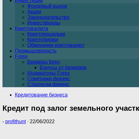
Инвестиции
Фондовый рынок
Акции
Законодательство
Инвестфонды
Криптовалюта
Криптокошельки
Криптобиржи
Обменники криптовалют
Промышленность
Forex
Брокеры forex
Бонусы от брокеров
Индикаторы Forex
Советники форекс
Стратегии форекс
Кредитование бизнеса
Кредит под залог земельного участ
-
profithunt
·
22/06/2022