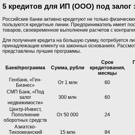
5 кредитов для ИП (ООО) под залог
Российские банки активно кредитуют не только физически
пользуются кредитные линии. Предприниматель имеет пос
товаров, своевременное выполнение расчетов с контраге
Для получения кредита на большую сумму, потребуется ли
принадлежащие клиенту на законных основаниях. Рассмот
представлены лучшие программы.
Срок
Банк/программа
Сумма, рубли
кредитования,
месяцы
Генбанк, «Ген-
От 1 млн
60
Бизнес»
СМП Банк, «Под
залог
300 млн
60
недвижимости»
Центр-Инвест,
Пополнение
От 50 000
24
оборотных средств
Азиатско-
Тихоокеанский
15 млн
84