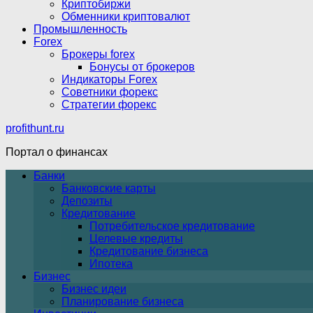
Криптобиржи
Обменники криптовалют
Промышленность
Forex
Брокеры forex
Бонусы от брокеров
Индикаторы Forex
Советники форекс
Стратегии форекс
profithunt.ru
Портал о финансах
Банки
Банковские карты
Депозиты
Кредитование
Потребительское кредитование
Целевые кредиты
Кредитование бизнеса
Ипотека
Бизнес
Бизнес идеи
Планирование бизнеса