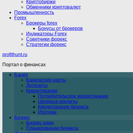
Криптобиржи
Обменники криптовалют
Промышленность
Forex
Брокеры forex
Бонусы от брокеров
Индикаторы Forex
Советники форекс
Стратегии форекс
profithunt.ru
Портал о финансах
Банки
Банковские карты
Депозиты
Кредитование
Потребительское кредитование
Целевые кредиты
Кредитование бизнеса
Ипотека
Бизнес
Бизнес идеи
Планирование бизнеса