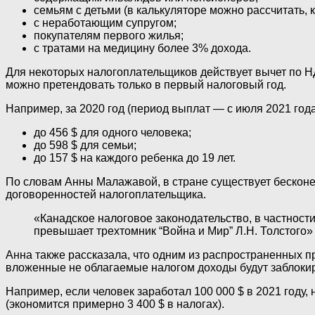
семьям с детьми (в калькуляторе можно рассчитать, 
с неработающим супругом;
покупателям первого жилья;
с тратами на медицину более 3% дохода.
Для некоторых налогоплательщиков действует вычет по Н
можно претендовать только в первый налоговый год.
Например, за 2020 год (период выплат — с июля 2021 года
до 456 $ для одного человека;
до 598 $ для семьи;
до 157 $ на каждого ребенка до 19 лет.
По словам Анны Малажавой, в стране существует бесконе
договоренностей налогоплательщика.
«Канадское налоговое законодательство, в частности
превышает трехтомник “Война и Мир” Л.Н. Толстого»
Анна также рассказала, что одним из распространенных п
вложенные не облагаемые налогом доходы будут заблокиро
Например, если человек заработал 100 000 $ в 2021 году, н
(экономится примерно 3 400 $ в налогах).