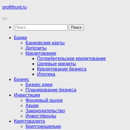
Перейти
profithunt.ru
к
содержимому
Найти:
Банки
Банковские карты
Депозиты
Кредитование
Потребительское кредитование
Целевые кредиты
Кредитование бизнеса
Ипотека
Бизнес
Бизнес идеи
Планирование бизнеса
Инвестиции
Фондовый рынок
Акции
Законодательство
Инвестфонды
Криптовалюта
Криптокошельки