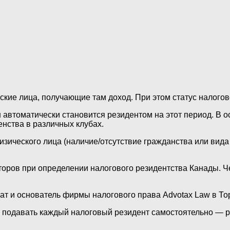
еские лица, получающие там доход. При этом статус налого
он автоматически становится резидентом на этот период. В 
нства в различных клубах.
изического лица (наличие/отсутствие гражданства или вид
оров при определении налогового резидентства Канады. Ч
т и основатель фирмы налогового права Advotax Law в То
 подавать каждый налоговый резидент самостоятельно — ра