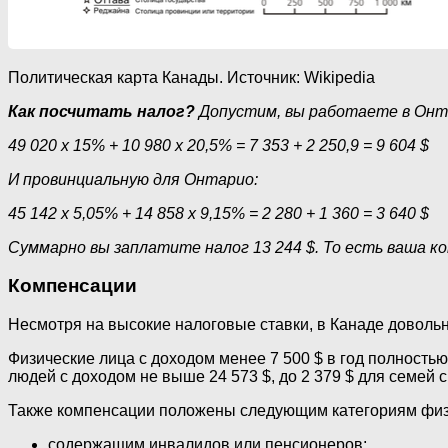
Политическая карта Канады. Источник: Wikipedia
Как посчитать налог?
Допустим, вы работаете в Онта
49 020 х 15% + 10 980 х 20,5% = 7 353 + 2 250,9 = 9 604 $
И провинциальную для Онтарио:
45 142 х 5,05% + 14 858 х 9,15% = 2 280 + 1 360 = 3 640 $
Суммарно вы заплатите налог 13 244 $. То есть ваша 
Компенсации
Несмотря на высокие налоговые ставки, в Канаде доволь
Физические лица с доходом менее 7 500 $ в год полность
людей с доходом не выше 24 573 $, до 2 379 $ для семей 
Также компенсации положены следующим категориям физ
содержащим инвалидов или пенсионеров;