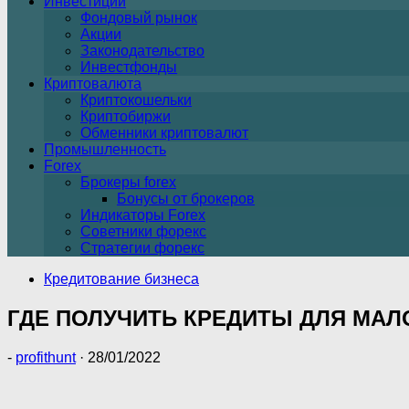
Инвестиции
Фондовый рынок
Акции
Законодательство
Инвестфонды
Криптовалюта
Криптокошельки
Криптобиржи
Обменники криптовалют
Промышленность
Forex
Брокеры forex
Бонусы от брокеров
Индикаторы Forex
Советники форекс
Стратегии форекс
Кредитование бизнеса
ГДЕ ПОЛУЧИТЬ КРЕДИТЫ ДЛЯ МАЛ
-
profithunt
·
28/01/2022