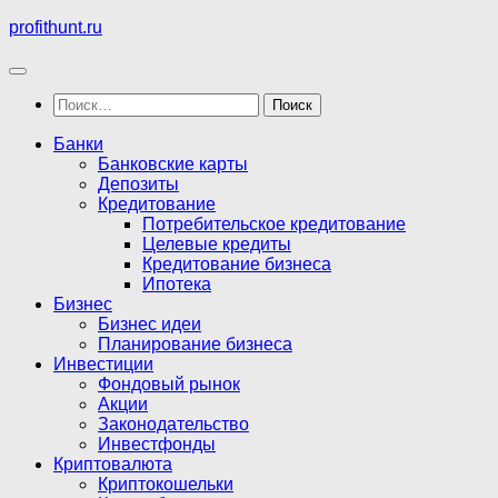
Перейти
profithunt.ru
к
содержимому
Найти:
Банки
Банковские карты
Депозиты
Кредитование
Потребительское кредитование
Целевые кредиты
Кредитование бизнеса
Ипотека
Бизнес
Бизнес идеи
Планирование бизнеса
Инвестиции
Фондовый рынок
Акции
Законодательство
Инвестфонды
Криптовалюта
Криптокошельки