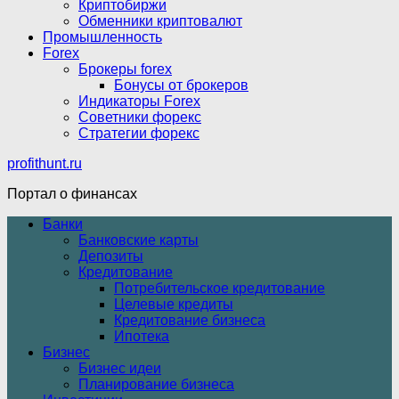
Криптобиржи
Обменники криптовалют
Промышленность
Forex
Брокеры forex
Бонусы от брокеров
Индикаторы Forex
Советники форекс
Стратегии форекс
profithunt.ru
Портал о финансах
Банки
Банковские карты
Депозиты
Кредитование
Потребительское кредитование
Целевые кредиты
Кредитование бизнеса
Ипотека
Бизнес
Бизнес идеи
Планирование бизнеса