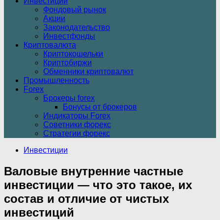
Инвестиции
Фондовый рынок
Акции
Законодательство
Инвестфонды
Криптовалюта
Криптокошельки
Криптобиржи
Обменники криптовалют
Промышленность
Forex
Брокеры forex
Бонусы от брокеров
Индикаторы Forex
Советники форекс
Стратегии форекс
Инвестиции
Валовые внутренние частные
инвестиции — что это такое, их
состав и отличие от чистых
инвестиций