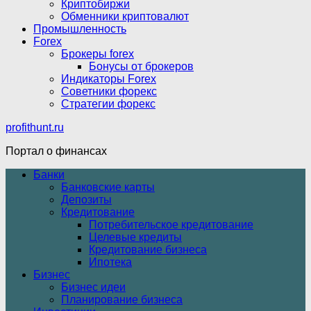
Криптобиржи
Обменники криптовалют
Промышленность
Forex
Брокеры forex
Бонусы от брокеров
Индикаторы Forex
Советники форекс
Стратегии форекс
profithunt.ru
Портал о финансах
Банки
Банковские карты
Депозиты
Кредитование
Потребительское кредитование
Целевые кредиты
Кредитование бизнеса
Ипотека
Бизнес
Бизнес идеи
Планирование бизнеса