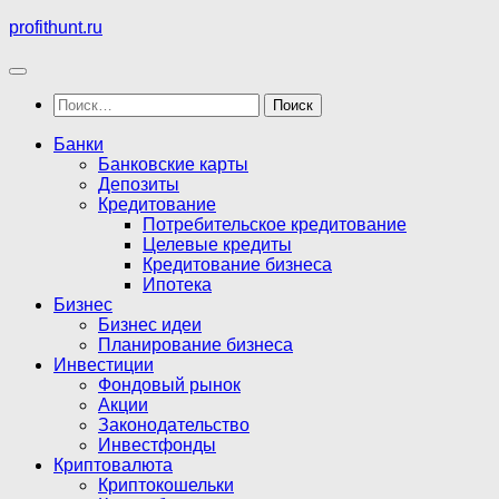
Перейти
profithunt.ru
к
содержимому
Найти:
Банки
Банковские карты
Депозиты
Кредитование
Потребительское кредитование
Целевые кредиты
Кредитование бизнеса
Ипотека
Бизнес
Бизнес идеи
Планирование бизнеса
Инвестиции
Фондовый рынок
Акции
Законодательство
Инвестфонды
Криптовалюта
Криптокошельки