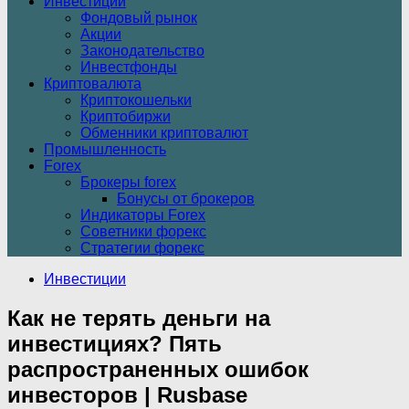
Инвестиции
Фондовый рынок
Акции
Законодательство
Инвестфонды
Криптовалюта
Криптокошельки
Криптобиржи
Обменники криптовалют
Промышленность
Forex
Брокеры forex
Бонусы от брокеров
Индикаторы Forex
Советники форекс
Стратегии форекс
Инвестиции
Как не терять деньги на
инвестициях? Пять
распространенных ошибок
инвесторов | Rusbase