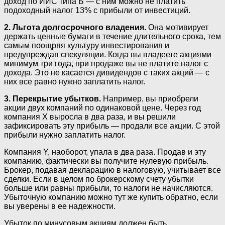
доход по ИИС типа Б — с ним можно не платить
подоходный налог 13% с прибыли от инвестиций.
2. Льгота долгосрочного владения.
Она мотивирует
держать ценные бумаги в течение длительного срока, тем
самым поощряя культуру инвестирования и
предупреждая спекуляции. Когда вы владеете акциями
минимум три года, при продаже вы не платите налог с
дохода. Это не касается дивидендов с таких акций — с
них все равно нужно заплатить налог.
3. Перекрытие убытков.
Например, вы приобрели
акции двух компаний по одинаковой цене. Через год
компания Х выросла в два раза, и вы решили
зафиксировать эту прибыль — продали все акции. С этой
прибыли нужно заплатить налог.
Компания Y, наоборот, упала в два раза. Продав и эту
компанию, фактически вы получите нулевую прибыль.
Брокер, подавая декларацию в налоговую, учитывает все
сделки. Если в целом по брокерскому счету убытки
больше или равны прибыли, то налоги не начисляются.
Убыточную компанию можно тут же купить обратно, если
вы уверены в ее надежности.
Убыток по минусовым акциям должен быть