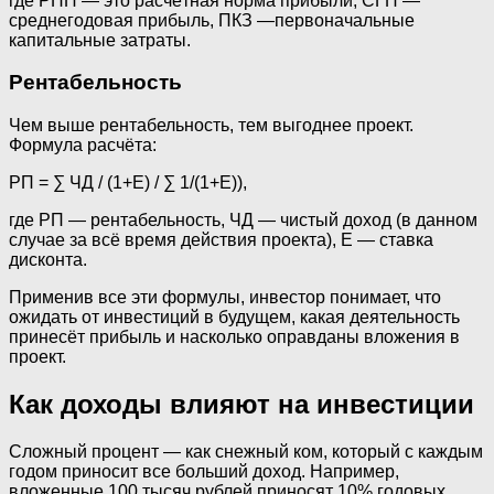
где РНП — это расчётная норма прибыли, СГП —
среднегодовая прибыль, ПКЗ —первоначальные
капитальные затраты.
Рентабельность
Чем выше рентабельность, тем выгоднее проект.
Формула расчёта:
РП = ∑ ЧД / (1+Е) / ∑ 1/(1+Е)),
где РП — рентабельность, ЧД — чистый доход (в данном
случае за всё время действия проекта), Е — ставка
дисконта.
Применив все эти формулы, инвестор понимает, что
ожидать от инвестиций в будущем, какая деятельность
принесёт прибыль и насколько оправданы вложения в
проект.
Как доходы влияют на инвестиции
Сложный процент — как снежный ком, который с каждым
годом приносит все больший доход. Например,
вложенные 100 тысяч рублей приносят 10% годовых.