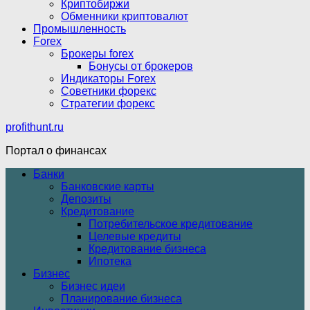
Криптобиржи
Обменники криптовалют
Промышленность
Forex
Брокеры forex
Бонусы от брокеров
Индикаторы Forex
Советники форекс
Стратегии форекс
profithunt.ru
Портал о финансах
Банки
Банковские карты
Депозиты
Кредитование
Потребительское кредитование
Целевые кредиты
Кредитование бизнеса
Ипотека
Бизнес
Бизнес идеи
Планирование бизнеса