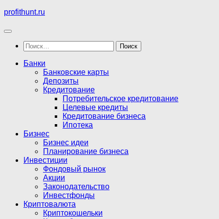
Перейти
profithunt.ru
к
содержимому
Найти:
Банки
Банковские карты
Депозиты
Кредитование
Потребительское кредитование
Целевые кредиты
Кредитование бизнеса
Ипотека
Бизнес
Бизнес идеи
Планирование бизнеса
Инвестиции
Фондовый рынок
Акции
Законодательство
Инвестфонды
Криптовалюта
Криптокошельки