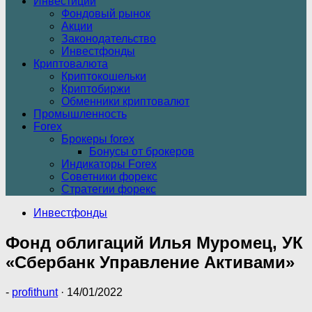
Инвестиции
Фондовый рынок
Акции
Законодательство
Инвестфонды
Криптовалюта
Криптокошельки
Криптобиржи
Обменники криптовалют
Промышленность
Forex
Брокеры forex
Бонусы от брокеров
Индикаторы Forex
Советники форекс
Стратегии форекс
Инвестфонды
Фонд облигаций Илья Муромец, УК
«Сбербанк Управление Активами»
-
profithunt
·
14/01/2022