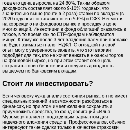
года его цена выросла на 24,80%. Таким образом
доходность составляет около 9-10% годовых, что
значительно выше (почти в 2 раза) ставки по вкладам (в
2020 году они составляют всего 5-6%) и ОФЗ. Несмотря
на коррекцию на фондовом рынке и просадку в цене
многих акций, Инвестиции в фонд облигаций оказались в
плюсе, в то время как по ETF-фондам наблюдается
минус. К тому же после 3 лет владения паем при продаже
не будет взиматься налог НДФЛ. С оглядкой на свой
опыт, могу с уверенность заявить, что этот вариант
подойдёт для тех, кто не хочет вникать в нюансы торгов
на фондовой бирже, но при этом ставит себе цель
сохранить свои сбережения и получить доходность
выше,чем по банковским вкладам.
Стоит ли инвестировать?
Если человеку чужд анализ состояния рынка, он не имеет
специальных знаний и возможности разобраться в
финансах, но при этом имеет желание сохранить и
приумножить средства, то фонд облигаций «Илья
Муромец» является подходящим вариантом для
надежного вложения средств. Профессионалов, обычно,
интересуют такие сделки только в качестве страховки