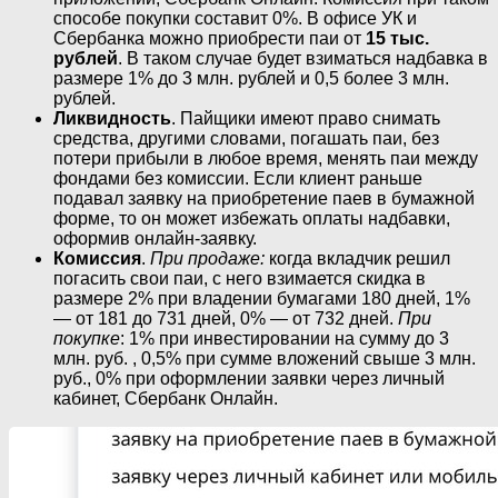
способе покупки составит 0%. В офисе УК и
Сбербанка можно приобрести паи от
15 тыс.
рублей
. В таком случае будет взиматься надбавка в
размере 1% до 3 млн. рублей и 0,5 более 3 млн.
рублей.
Ликвидность
. Пайщики имеют право снимать
средства, другими словами, погашать паи, без
потери прибыли в любое время, менять паи между
фондами без комиссии. Если клиент раньше
подавал заявку на приобретение паев в бумажной
форме, то он может избежать оплаты надбавки,
оформив онлайн-заявку.
Комиссия
.
При продаже:
когда вкладчик решил
погасить свои паи, с него взимается скидка в
размере 2% при владении бумагами 180 дней, 1%
— от 181 до 731 дней, 0% — от 732 дней.
При
покупке
: 1% при инвестировании на сумму до 3
млн. руб. , 0,5% при сумме вложений свыше 3 млн.
руб., 0% при оформлении заявки через личный
кабинет, Сбербанк Онлайн.