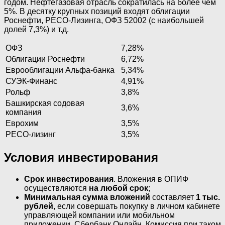
годом. Нефтегазовая отрасль сократилась на более чем
5%. В десятку крупных позиций входят облигации
Роснефти, РЕСО-Лизинга, ОФЗ 52002 (с наибольшей
долей 7,3%) и т.д.
ОФЗ
7,28%
Облигации Роснефти
6,72%
Еврооблигации Альфа-банка
5,34%
СУЭК-Финанс
4,91%
Рольф
3,8%
Башкирская содовая
3,6%
компания
Еврохим
3,5%
РЕСО-лизинг
3,5%
Условия инвестирования
Срок инвестирования
. Вложения в ОПИФ
осуществляются
на любой срок
;
Минимальная сумма вложений
составляет
1 тыс.
рублей
, если совершать покупку в личном кабинете
управляющей компании или мобильном
приложении, Сбербанк Онлайн. Комиссия при таком