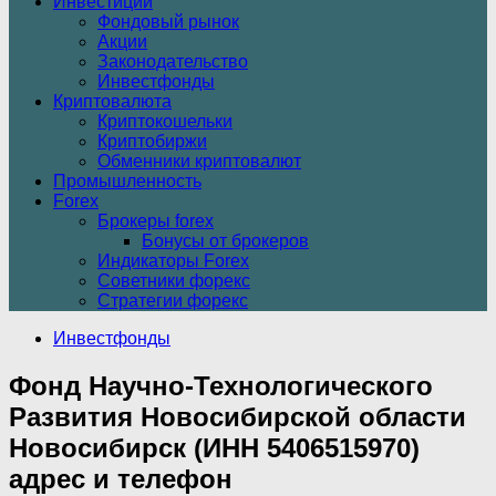
Инвестиции
Фондовый рынок
Акции
Законодательство
Инвестфонды
Криптовалюта
Криптокошельки
Криптобиржи
Обменники криптовалют
Промышленность
Forex
Брокеры forex
Бонусы от брокеров
Индикаторы Forex
Советники форекс
Стратегии форекс
Инвестфонды
Фонд Научно-Технологического
Развития Новосибирской области
Новосибирск (ИНН 5406515970)
адрес и телефон