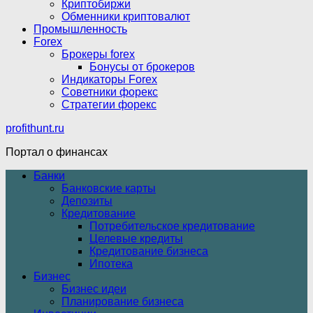
Криптобиржи
Обменники криптовалют
Промышленность
Forex
Брокеры forex
Бонусы от брокеров
Индикаторы Forex
Советники форекс
Стратегии форекс
profithunt.ru
Портал о финансах
Банки
Банковские карты
Депозиты
Кредитование
Потребительское кредитование
Целевые кредиты
Кредитование бизнеса
Ипотека
Бизнес
Бизнес идеи
Планирование бизнеса