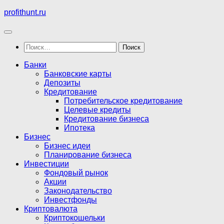
Перейти
profithunt.ru
к
содержимому
Найти:
Банки
Банковские карты
Депозиты
Кредитование
Потребительское кредитование
Целевые кредиты
Кредитование бизнеса
Ипотека
Бизнес
Бизнес идеи
Планирование бизнеса
Инвестиции
Фондовый рынок
Акции
Законодательство
Инвестфонды
Криптовалюта
Криптокошельки