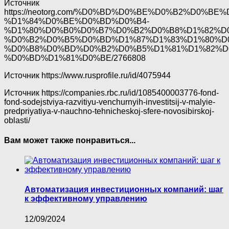
Источник
https://neotorg.com/%D0%BD%D0%BE%D0%B2%D0%
%D1%84%D0%BE%D0%BD%D0%B4-
%D1%80%D0%B0%D0%B7%D0%B2%D0%B8%D1%82%D0
%D0%B2%D0%B5%D0%BD%D1%87%D1%83%D1%80%D
%D0%B8%D0%BD%D0%B2%D0%B5%D1%81%D1%82%D
%D0%BD%D1%81%D0%BE/2766808
Источник
https://www.rusprofile.ru/id/4075944
Источник
https://companies.rbc.ru/id/1085400003776-fond-
fond-sodejstviya-razvitiyu-venchurnyih-investitsij-v-malyie-
predpriyatiya-v-nauchno-tehnicheskoj-sfere-novosibirskoj-
oblasti/
Вам может также понравиться...
Автоматизация инвестиционных компаний: шаг
к эффективному управлению
12/09/2024