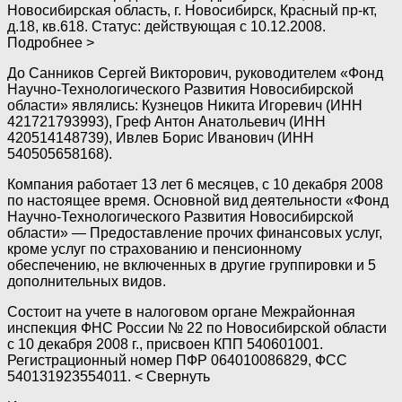
Новосибирская область, г. Новосибирск, Красный пр-кт,
д.18, кв.618. Статус: действующая с 10.12.2008.
Подробнее >
До Санников Сергей Викторович, руководителем «Фонд
Научно-Технологического Развития Новосибирской
области» являлись: Кузнецов Никита Игоревич (ИНН
421721793993), Греф Антон Анатольевич (ИНН
420514148739), Ивлев Борис Иванович (ИНН
540505658168).
Компания работает 13 лет 6 месяцев, с 10 декабря 2008
по настоящее время. Основной вид деятельности «Фонд
Научно-Технологического Развития Новосибирской
области» — Предоставление прочих финансовых услуг,
кроме услуг по страхованию и пенсионному
обеспечению, не включенных в другие группировки и 5
дополнительных видов.
Состоит на учете в налоговом органе Межрайонная
инспекция ФНС России № 22 по Новосибирской области
с 10 декабря 2008 г., присвоен КПП 540601001.
Регистрационный номер ПФР 064010086829, ФСС
540131923554011. < Свернуть