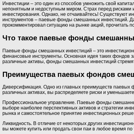
Инвестиции – это один из способов умножить свой капита
непонятным и недоступным миром. Страх перед рисками и
инвестирования. Однако, не отчаивайтесь! Существуют ин
инструментов – паевые фонды смешанных инвестиций. Да
прокомментировал ситуацию на рынке акций, прочитать п
Что такое паевые фонды смешанны
Паевые фонды смешанных инвестиций – это инвестиционны
финансовые инструменты. Основная идея таких фондов за
различные активы, фонды смешанных инвестиций стремят
Преимущества паевых фондов сме
Диверсификация. Одно из главных преимуществ паевых ф
различных активах, вы распределяете риски и уменьшаете
Профессиональное управление. Паевые фонды смешанны
выборе наиболее перспективных активов и стратегии инве
рынка и самостоятельное принятие инвестиционных реше
Ликвидность. В отличие от некоторых других инвестицио
вы можете купить или продать свои паи в любое время по 