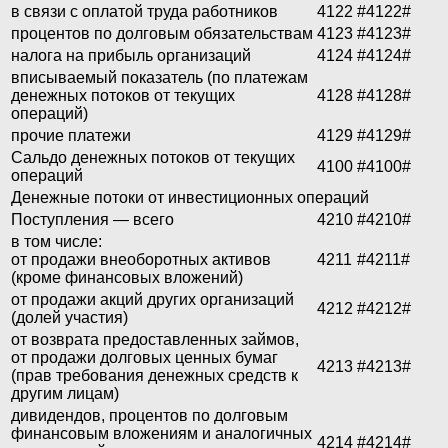
в связи с оплатой труда работников
4122
#4122#
процентов по долговым обязательствам
4123
#4123#
налога на прибыль организаций
4124
#4124#
вписываемый показатель (по платежам
денежных потоков от текущих
4128
#4128#
операций)
прочие платежи
4129
#4129#
Сальдо денежных потоков от текущих
4100
#4100#
операций
Денежные потоки от инвестиционных операций
Поступления — всего
4210
#4210#
в том числе:
от продажи внеоборотных активов
4211
#4211#
(кроме финансовых вложений)
от продажи акций других организаций
4212
#4212#
(долей участия)
от возврата предоставленных займов,
от продажи долговых ценных бумаг
4213
#4213#
(прав требования денежных средств к
другим лицам)
дивидендов, процентов по долговым
финансовым вложениям и аналогичных
4214
#4214#