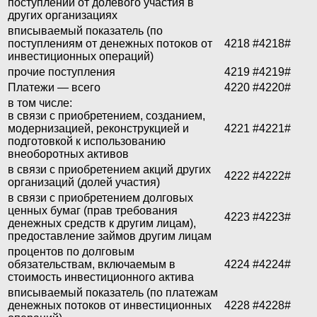
поступлений от долевого участия в
других организациях
вписываемый показатель (по
поступлениям от денежных потоков от
4218
#4218#
инвестиционных операций)
прочие поступления
4219
#4219#
Платежи — всего
4220
#4220#
в том числе:
в связи с приобретением, созданием,
модернизацией, реконструкцией и
4221
#4221#
подготовкой к использованию
внеоборотных активов
в связи с приобретением акций других
4222
#4222#
организаций (долей участия)
в связи с приобретением долговых
ценных бумаг (прав требования
4223
#4223#
денежных средств к другим лицам),
предоставление займов другим лицам
процентов по долговым
обязательствам, включаемым в
4224
#4224#
стоимость инвестиционного актива
вписываемый показатель (по платежам
денежных потоков от инвестиционных
4228
#4228#