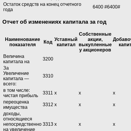
Остаток средств на конец отчетного
6400
#6400#
года
Отчет об изменениях капитала за год
Собственные
Наименование
Уставный
акции,
Добаво
Код
показателя
капитал
выкупленные
капи
у акционеров
Величина
3200
капитала на
За
Увеличение
3310
капитала —
всего:
в том числе:
3311
х
х
х
чистая прибыль
переоценка
3312
х
х
х
имущества
доходы,
относящиеся
непосредственно
3313
х
х
х
на увеличение