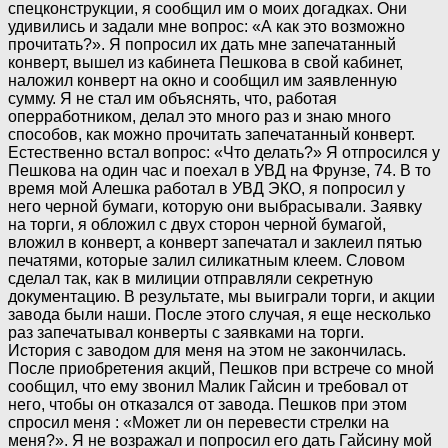
спецконструкции, я сообщил им о моих догадках. Они
удивились и задали мне вопрос: «А как это возможно
прочитать?». Я попросил их дать мне запечатанный
конверт, вышел из кабинета Пешкова в свой кабинет,
наложил конверт на окно и сообщил им заявленную
сумму. Я не стал им объяснять, что, работая
оперработником, делал это много раз и знаю много
способов, как можно прочитать запечатанный конверт.
Естественно встал вопрос: «Что делать?» Я отпросился у
Пешкова на один час и поехал в УВД на Фрунзе, 74. В то
время мой Алешка работал в УВД ЭКО, я попросил у
него черной бумаги, которую они выбрасывали. Заявку
на торги, я обложил с двух сторон черной бумагой,
вложил в конверт, а конверт запечатал и заклеил пятью
печатями, которые залил силикатным клеем. Словом
сделал так, как в милиции отправляли секретную
документацию. В результате, мы выиграли торги, и акции
завода были наши. После этого случая, я еще несколько
раз запечатывал конверты с заявками на торги.
История с заводом для меня на этом не закончилась.
После приобретения акций, Пешков при встрече со мной
сообщил, что ему звонил Малик Гайсин и требовал от
него, чтобы он отказался от завода. Пешков при этом
спросил меня : «Может ли он перевести стрелки на
меня?». Я не возражал и попросил его дать Гайсину мой