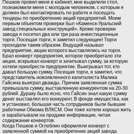
Пешков провел меня в кабинет, мне выделили стол,
познакомили меня с молодым человеком, с которым я
должен был контактировать по работе и посещать
тендеры по приобретению акций предприятий. Моим
первым объектом проверки был «Каменск-Уральский
завод специальных конструкций». Кроме проверки
завода я посетил два или три раза инвестиционные
торги. Посещая торги, я заметил следующее! Торги
проходили таким образом. Ведущий называл
предприятие, акции которого выставлялись на торги.
Брал конверт предприятия, которое приобретало эти
акции, вскрывал конверт и зачитывал сумму, за которую
хотели приобрести предприятие. Выигрывал тот, кто
давал большую сумму. Посещая торги, я заметил, что
представитель новоявленного капиталиста Малика
Гайсина выиграл дважды. Причем заявленная сумма
превышала сумму, выставленную конкурентом на 20-30
рублей. Дураку было ясно, что Гайсин знал какую сумму
денег выставлял его конкурент. В фонде имущества, как
я установил, большая часть сотрудников были бывшие
работники Обкома ВЛКСМ. Они тоже хотели хорошо жить
и зарабатывали на продаже информации, читая
содержание конвертов.
Когда Пешков и Оглоблин оформляли конверт с
заявленной суммой на приобретение акций завода