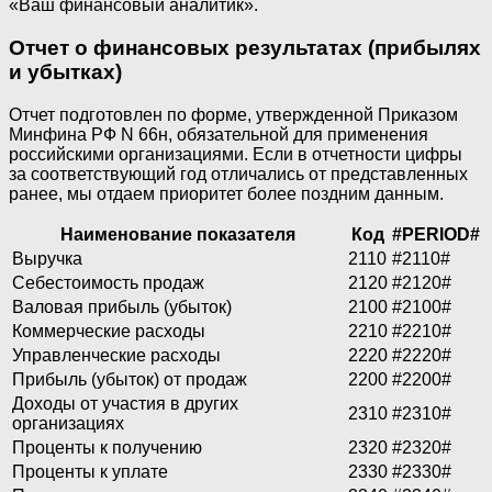
«Ваш финансовый аналитик».
Отчет о финансовых результатах (прибылях
и убытках)
Отчет подготовлен по форме, утвержденной Приказом
Минфина РФ N 66н, обязательной для применения
российскими организациями. Если в отчетности цифры
за соответствующий год отличались от представленных
ранее, мы отдаем приоритет более поздним данным.
Наименование показателя
Код
#PERIOD#
Выручка
2110
#2110#
Себестоимость продаж
2120
#2120#
Валовая прибыль (убыток)
2100
#2100#
Коммерческие расходы
2210
#2210#
Управленческие расходы
2220
#2220#
Прибыль (убыток) от продаж
2200
#2200#
Доходы от участия в других
2310
#2310#
организациях
Проценты к получению
2320
#2320#
Проценты к уплате
2330
#2330#