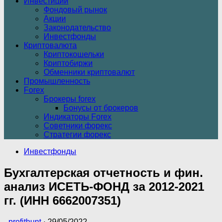
Инвестиции
Фондовый рынок
Акции
Законодательство
Инвестфонды
Криптовалюта
Криптокошельки
Криптобиржи
Обменники криптовалют
Промышленность
Forex
Брокеры forex
Бонусы от брокеров
Индикаторы Forex
Советники форекс
Стратегии форекс
Инвестфонды
Бухгалтерская отчетность и фин.
анализ ИСЕТЬ-ФОНД за 2012-2021
гг. (ИНН 6662007351)
-
profithunt
·
29/05/2022