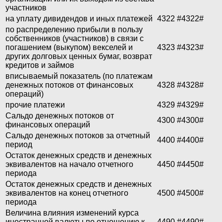
участников
на уплату дивидендов и иных платежей
4322
#4322#
по распределению прибыли в пользу
собственников (участников) в связи с
погашением (выкупом) векселей и
4323
#4323#
других долговых ценных бумаг, возврат
кредитов и займов
вписываемый показатель (по платежам
денежных потоков от финансовых
4328
#4328#
операций)
прочие платежи
4329
#4329#
Сальдо денежных потоков от
4300
#4300#
финансовых операций
Сальдо денежных потоков за отчетный
4400
#4400#
период
Остаток денежных средств и денежных
эквивалентов на начало отчетного
4450
#4450#
периода
Остаток денежных средств и денежных
эквивалентов на конец отчетного
4500
#4500#
периода
Величина влияния изменений курса
иностранной валюты по отношению к
4490
#4490#