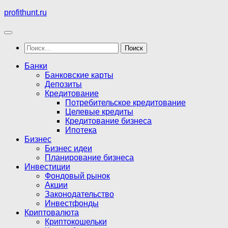
Перейти
profithunt.ru
к
содержимому
Найти:
Банки
Банковские карты
Депозиты
Кредитование
Потребительское кредитование
Целевые кредиты
Кредитование бизнеса
Ипотека
Бизнес
Бизнес идеи
Планирование бизнеса
Инвестиции
Фондовый рынок
Акции
Законодательство
Инвестфонды
Криптовалюта
Криптокошельки