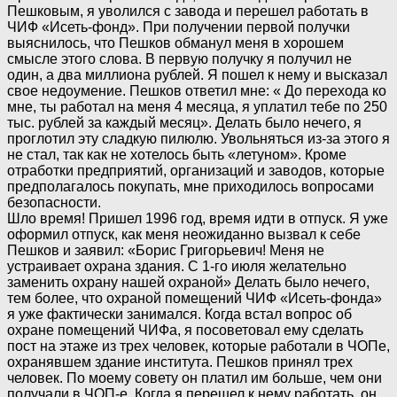
Пешковым, я уволился с завода и перешел работать в
ЧИФ «Исеть-фонд». При получении первой получки
выяснилось, что Пешков обманул меня в хорошем
смысле этого слова. В первую получку я получил не
один, а два миллиона рублей. Я пошел к нему и высказал
свое недоумение. Пешков ответил мне: « До перехода ко
мне, ты работал на меня 4 месяца, я уплатил тебе по 250
тыс. рублей за каждый месяц». Делать было нечего, я
проглотил эту сладкую пилюлю. Увольняться из-за этого я
не стал, так как не хотелось быть «летуном». Кроме
отработки предприятий, организаций и заводов, которые
предполагалось покупать, мне приходилось вопросами
безопасности.
Шло время! Пришел 1996 год, время идти в отпуск. Я уже
оформил отпуск, как меня неожиданно вызвал к себе
Пешков и заявил: «Борис Григорьевич! Меня не
устраивает охрана здания. С 1-го июля желательно
заменить охрану нашей охраной» Делать было нечего,
тем более, что охраной помещений ЧИФ «Исеть-фонда»
я уже фактически занимался. Когда встал вопрос об
охране помещений ЧИФа, я посоветовал ему сделать
пост на этаже из трех человек, которые работали в ЧОПе,
охранявшем здание института. Пешков принял трех
человек. По моему совету он платил им больше, чем они
получали в ЧОП-е. Когда я перешел к нему работать, он