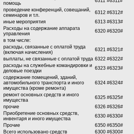
6311
#6311#
помощь
проведение конференций, совещаний,
6312
#6312#
семинаров и т.п.
иные мероприятия
6313
#6313#
Расходы на содержание аппарата
6320
#6320#
управления
в том числе:
расходы, связанные с оплатой труда
6321
#6321#
(включая начисления)
выплаты, не связанные с оплатой труда
6322
#6322#
расходы на служебные командировки и
6323
#6323#
деловые поездки
содержание помещений, зданий,
автомобильного транспорта и иного
6324
#6324#
имущества (кроме ремонта)
ремонт основных средств и иного
6325
#6325#
имущества
прочие
6326
#6326#
Приобретение основных средств,
6330
#6330#
инвентаря и иного имущества
Прочие
6350
#6350#
Всего использовано средств
6300
#6300#