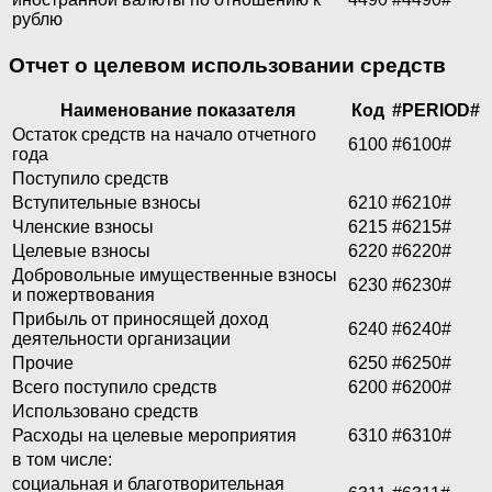
рублю
Отчет о целевом использовании средств
Наименование показателя
Код
#PERIOD#
Остаток средств на начало отчетного
6100
#6100#
года
Поступило средств
Вступительные взносы
6210
#6210#
Членские взносы
6215
#6215#
Целевые взносы
6220
#6220#
Добровольные имущественные взносы
6230
#6230#
и пожертвования
Прибыль от приносящей доход
6240
#6240#
деятельности организации
Прочие
6250
#6250#
Всего поступило средств
6200
#6200#
Использовано средств
Расходы на целевые мероприятия
6310
#6310#
в том числе:
социальная и благотворительная