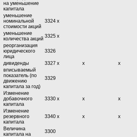
на уменьшение
капитала
уменьшение
номинальной
3324
х
стоимости акций
уменьшение
3325
х
количества акций
реорганизация
юридического
3326
лица
дивиденды
3327
х
х
х
вписываемый
показатель (по
3329
движению
капитала за год)
Изменение
добавочного
3330
х
х
х
капитала
Изменение
резервного
3340
х
х
х
капитала
Величина
3300
капитала на