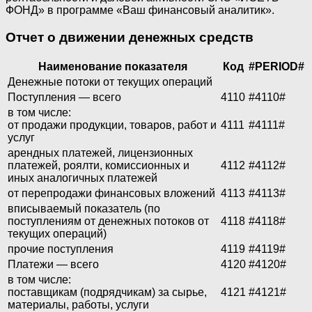
ФОНД» в программе «Ваш финансовый аналитик».
Отчет о движении денежных средств
Наименование показателя
Код
#PERIOD#
Денежные потоки от текущих операций
Поступления — всего
4110
#4110#
в том числе:
от продажи продукции, товаров, работ и
4111
#4111#
услуг
арендных платежей, лицензионных
платежей, роялти, комиссионных и
4112
#4112#
иных аналогичных платежей
от перепродажи финансовых вложений
4113
#4113#
вписываемый показатель (по
поступлениям от денежных потоков от
4118
#4118#
текущих операций)
прочие поступления
4119
#4119#
Платежи — всего
4120
#4120#
в том числе:
поставщикам (подрядчикам) за сырье,
4121
#4121#
материалы, работы, услуги