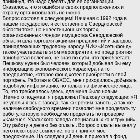
прикинул, что надо сделать для ее организации.
Оказалось, что я ошибся в своих предположениях и
охрану организовывать не нужно.
Вопрос состоял в следующем! Начиная с 1992 года в
нашем государстве, и естественно в Свердловской
области тоже, на инвестиционных торгах,
организованных Фондом имущества Свердловской
области шла торговля акциями предприятий и заводов,
принадлежащих трудовому народу. ЧИФ «Исеть-фонд»
также участвовал в этом мероприятии, но предприятия
приобретал вслепую, не зная по сути, что приобретает.
Пешкову нужен был человек, который добывал бы ему
информацию экономического характера на то
предприятие, которое фонд хотел приобрести в свой
портфель. Работая в ОБХСС, мне приходилось добывать
подобную информацию, но только на физическое лицо.
То, что требовалось здесь, для меня было новым
.Немного подумав, я предложил Пешкову следующее: «Я
не увольняюсь с завода, так как режим работы, а так же
наличие свободного времени позволит мне проделать ту
работу, которую необходимо проделать по проверке
«Каменск -Уральского завода специальных конструкций».
Эту работу я делаю без оплаты. Вопрос оплаты вызвал у
него некоторое сомнение, но он принял мое
предложение. На следующий день я приехал в фонд,