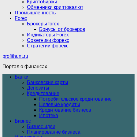
Криптобиржи
Обменники криптовалют
Промышленность
Forex
Брокеры forex
Бонусы от брокеров
Индикаторы Forex
Советники форекс
Стратегии форекс
profithunt.ru
Портал о финансах
Банки
Банковские карты
Депозиты
Кредитование
Потребительское кредитование
Целевые кредиты
Кредитование бизнеса
Ипотека
Бизнес
Бизнес идеи
Планирование бизнеса