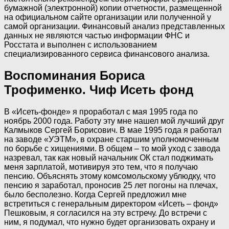
бумажной (электронной) копии отчетности, размещенной
на официальном сайте организации или полученной у
самой организации. Финансовый анализ представленных
данных не являются частью информации ФНС и
Росстата и выполнен с использованием
специализированного сервиса финансового анализа.
Воспоминания Бориса
Трофименко. Чиф Исеть фонд
В «Исеть-фонде» я проработал с мая 1995 года по
ноябрь 2000 года. Работу эту мне нашел мой лучший друг
Калмыков Сергей Борисович. В мае 1995 года я работал
на заводе «УЭТМ», в охране старшим уполномоченным
по борьбе с хищениями. В общем – то мой уход с завода
назревал, так как новый начальник ОК стал поджимать
меня зарплатой, мотивируя это тем, что я получаю
пенсию. Объяснять этому комсомольскому ублюдку, что
пенсию я заработал, проносив 25 лет погоны на плечах,
было бесполезно. Когда Сергей предложил мне
встретиться с генеральным директором «Исеть – фонд»
Пешковым, я согласился на эту встречу. До встречи с
ним, я подумал, что нужно будет организовать охрану и