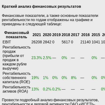
Краткий анализ финансовых результатов
Финансовые показатели, а также основные показатели
рентабельности по годам отображены на графике и
приведены в следующей таблице:
Финансовый
2021
2020
2019
2018
2017
2016
2015
2
показатель
EBIT
26208
2842
0
5617
0
21140
1041
1
Рентабельность
продаж
(прибыли от
23.3%
2.5%
—
0%
—
—
0%
—
продаж в
каждом рубле
выручки)
Рентабельность
собственного
19%
1%
0%
0%
8%
—
0%
0
капитала (ROE)
Рентабельность
13%
0.2%
0.2%
—
—
—
—
0
активов (ROA)
Провести подробный анализ финансовых результатов,
рентабельности и деловой активности ОАО «ИСЕТЬ-