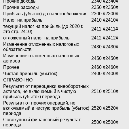
Прочие доходы
2340
#2340#
Прочие расходы
2350
#2350#
Прибыль (убыток) до налогообложения
2300
#2300#
Налог на прибыль
2410
#2410#
текущий налог на прибыль (до 2020 г.
2411
#2411#
это стр. 2410)
отложенный налог на прибыль
2412
#2412#
Изменение отложенных налоговых
2430
#2430#
обязательств
Изменение отложенных налоговых
2450
#2450#
активов
Прочее
2460
#2460#
Чистая прибыль (убыток)
2400
#2400#
СПРАВОЧНО
Результат от переоценки внеоборотных
активов, не включаемый в чистую
2510
#2510#
прибыль (убыток) периода
Результат от прочих операций, не
включаемый в чистую прибыль (убыток)
2520
#2520#
периода
Совокупный финансовый результат
2500
#2500#
периода