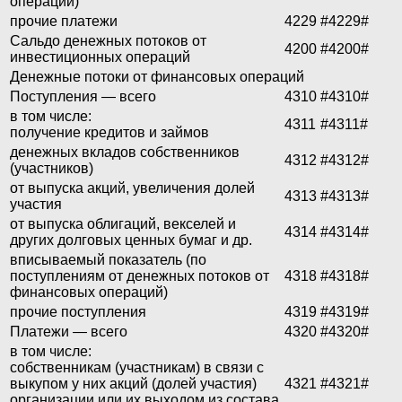
операций)
прочие платежи
4229
#4229#
Сальдо денежных потоков от
4200
#4200#
инвестиционных операций
Денежные потоки от финансовых операций
Поступления — всего
4310
#4310#
в том числе:
4311
#4311#
получение кредитов и займов
денежных вкладов собственников
4312
#4312#
(участников)
от выпуска акций, увеличения долей
4313
#4313#
участия
от выпуска облигаций, векселей и
4314
#4314#
других долговых ценных бумаг и др.
вписываемый показатель (по
поступлениям от денежных потоков от
4318
#4318#
финансовых операций)
прочие поступления
4319
#4319#
Платежи — всего
4320
#4320#
в том числе:
собственникам (участникам) в связи с
выкупом у них акций (долей участия)
4321
#4321#
организации или их выходом из состава