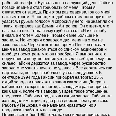
рабочий телефон. Буквально на следующий день, Гайсин
позвонил мне и стал требовать от меня, чтобы я
отказался от завода. При этом разговаривал он со мной
наглым тоном. Я понял, что добром с ним поговорить не
удастся. Грубым голосом я спросил у него, не знает ли он
таких генералов как Демин и Антропов. Он ответил, что
слышал о них. Тогда я ему грубо сказал: «Я их в гробу
видал, а его тем более и чтобы он мне больше не
звонил». Но история с заводом для меня на этом не
закончилась. Через некоторое время Пешков послал
меня на завод ознакомиться со списком акционеров и
вообще посмотреть, что он приобрел. Я выполнил его
поручение и попутно решил узнать для себя, почему так
сильно Гайсин держится за завод. Через руководство
завода мне узнать ничего не удалось. Все держались как
партизаны, но через рабочих я узнал следующее. В
сентябре 1994 года Гайсин приобрел на торгах 25 %
акций завода и приехал на завод как хозяин. Двери в
кабинеты он открывал ногой, а с людьми разговаривал
как барин. Коллектив завода, увидев такое отношение,
предложил Гайсину продать им акции завода. Гайсин тут
же продал им акции, в два раза дороже,чем купил сам.
Работа у Пешкова мне начинала нравиться, но я
продолжал работать на заводе.
Пришел сентябрь 1995 года, как мы и договаривались с