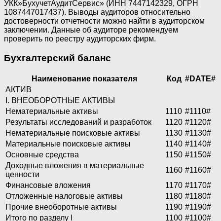
УКК»БухучетАудитСервис» (ИНН 7447142329, ОГРН
1087447017437). Выводы аудиторов относительно
достоверности отчетности можно найти в аудиторском
заключении. Данные об аудиторе рекомендуем
проверить по реестру аудиторских фирм.
Бухгалтерский баланс
Наименование показателя
Код
#DATE#
АКТИВ
I. ВНЕОБОРОТНЫЕ АКТИВЫ
Нематериальные активы
1110
#1110#
Результаты исследований и разработок
1120
#1120#
Нематериальные поисковые активы
1130
#1130#
Материальные поисковые активы
1140
#1140#
Основные средства
1150
#1150#
Доходные вложения в материальные
1160
#1160#
ценности
Финансовые вложения
1170
#1170#
Отложенные налоговые активы
1180
#1180#
Прочие внеоборотные активы
1190
#1190#
Итого по разделу I
1100
#1100#