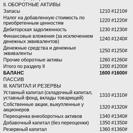
II. ОБОРОТНЫЕ АКТИВЫ
Запасы
1210
#1210#
Налог на добавленную стоимость по
1220
#1220#
приобретенным ценностям
Дебиторская задолженность
1230
#1230#
Финансовые вложения (за исключением
1240
#1240#
денежных эквивалентов)
Денежные средства и денежные
1250
#1250#
эквиваленты
Прочие оборотные активы
1260
#1260#
Итого по разделу II
1200
#1200#
БАЛАНС
1600
#1600#
ПАССИВ
III. КАПИТАЛ И РЕЗЕРВЫ
Уставный капитал (складочный капитал,
1310
#1310#
уставный фонд, вклады товарищей)
Собственные акции, выкупленные у
1320
#1320#
акционеров
Переоценка внеоборотных активов
1340
#1340#
Добавочный капитал (без переоценки)
1350
#1350#
Резервный капитал
1360
#1360#