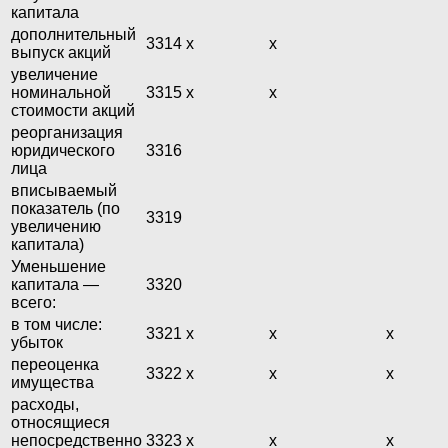
капитала
дополнительный
3314
х
х
выпуск акций
увеличение
номинальной
3315
х
х
стоимости акций
реорганизация
юридического
3316
лица
вписываемый
показатель (по
3319
увеличению
капитала)
Уменьшение
капитала —
3320
всего:
в том числе:
3321
х
х
х
убыток
переоценка
3322
х
х
х
имущества
расходы,
относящиеся
непосредственно
3323
х
х
х