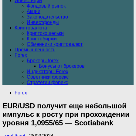
Инвестиции
Фондовый рынок
Акции
Законодательство
Инвестфонды
Криптовалюта
Криптокошельки
Криптобиржи
Обменники криптовалют
Промышленность
Forex
Брокеры forex
Бонусы от брокеров
Индикаторы Forex
Советники форекс
Стратегии форекс
Forex
EUR/USD получит еще небольшой
импульс к росту при прохождении
уровня 1,0955/65 — Scotiabank
-
profithunt
·
28/09/2024