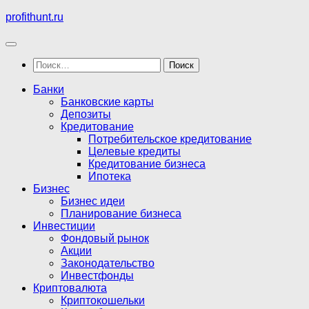
Перейти
profithunt.ru
к
содержимому
Найти:
Банки
Банковские карты
Депозиты
Кредитование
Потребительское кредитование
Целевые кредиты
Кредитование бизнеса
Ипотека
Бизнес
Бизнес идеи
Планирование бизнеса
Инвестиции
Фондовый рынок
Акции
Законодательство
Инвестфонды
Криптовалюта
Криптокошельки