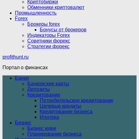
Криптобиржи
Обменники криптовалют
Промышленность
Forex
Брокеры forex
Бонусы от брокеров
Индикаторы Forex
Советники форекс
Стратегии форекс
profithunt.ru
Портал о финансах
Банки
Банковские карты
Депозиты
Кредитование
Потребительское кредитование
Целевые кредиты
Кредитование бизнеса
Ипотека
Бизнес
Бизнес идеи
Планирование бизнеса