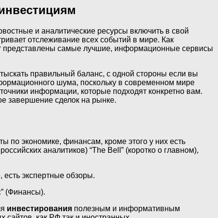
 инвестициям
новостные и аналитические ресурсы включить в свой
ривает отслеживание всех событий в мире. Как
ут представлены самые лучшие, информационные сервисы
отыскать правильный баланс, с одной стороны если вы
информационного шума, поскольку в современном мире
сточники информации, которые подходят конкретно вам.
ое завершение сделок на рынке.
ты по экономике, финансам, кроме этого у них есть
ссийских аналитиков) “The Bell” (коротко о главном),
 есть экспертные обзоры.
” (Финансы).
ля
инвестирования
полезным и информативным
х сайтов, как РФ так и иностранных.