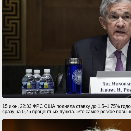
15 июн, 22:33 ФРС США подняла ставку до 1,5–1,75% год
сразу на 0,75 процентных пункта. Это самое резкое повыш