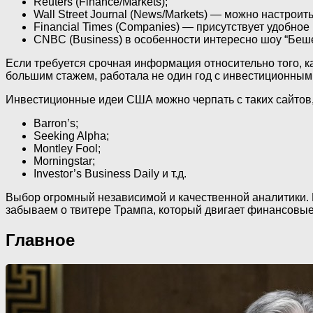
Reuters (Finance/Markets);
Wall Street Journal (News/Markets) — можно настро
Financial Times (Сompanies) — присутствует удобно
CNBC (Business) в особенности интересно шоу “Беш
Если требуется срочная информация относительно того, к
большим стажем, работала не один год с инвестиционными
Инвестиционные идеи США можно черпать с таких сайтов,
Barron’s;
Seeking Alpha;
Montley Fool;
Morningstar;
Investor’s Business Daily и т.д.
Выбор огромный независимой и качественной аналитики. 
забываем о твитере Трампа, который двигает финансовые
Главное