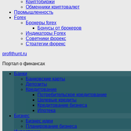
Криптобиржи
Обменники криптовалют
Промышленность
Forex
Брокеры forex
Бонусы от брокеров
Индикаторы Forex
Советники форекс
Стратегии форекс
profithunt.ru
Портал о финансах
Банки
Банковские карты
Депозиты
Кредитование
Потребительское кредитование
Целевые кредиты
Кредитование бизнеса
Ипотека
Бизнес
Бизнес идеи
Планирование бизнеса