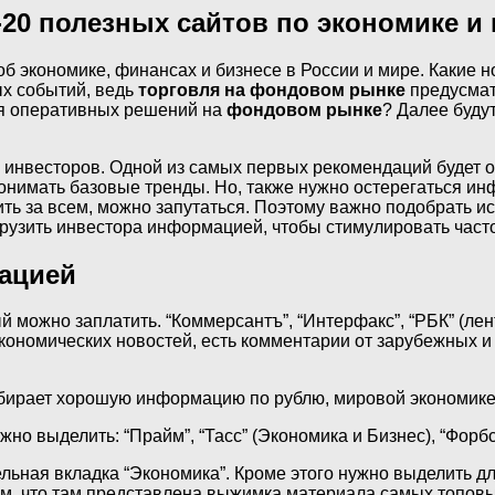
-20 полезных сайтов по экономике и
б экономике, финансах и бизнесе в России и мире. Какие 
ых событий, ведь
торговля на фондовом рынке
предусмат
ия оперативных решений на
фондовом рынке
? Далее буд
ых инвесторов. Одной из самых первых рекомендаций будет 
 понимать базовые тренды. Но, также нужно остерегаться 
ить за всем, можно запутаться. Поэтому важно подобрать и
рузить инвестора информацией, чтобы стимулировать част
ацией
ый можно заплатить. “Коммерсантъ”, “Интерфакс”, “РБК” (лен
ономических новостей, есть комментарии от зарубежных и ро
бирает хорошую информацию по рублю, мировой экономике,
но выделить: “Прайм”, “Тасс” (Экономика и Бизнес), “Форбс
льная вкладка “Экономика”. Кроме этого нужно выделить д
том, что там представлена выжимка материала самых топовы