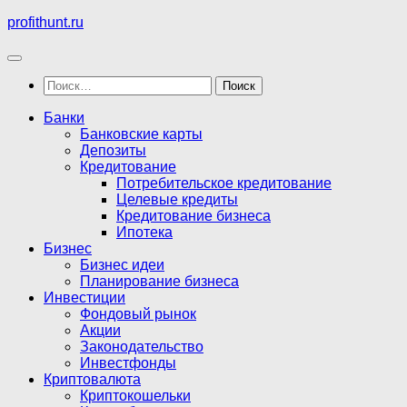
Перейти
profithunt.ru
к
содержимому
Найти:
Банки
Банковские карты
Депозиты
Кредитование
Потребительское кредитование
Целевые кредиты
Кредитование бизнеса
Ипотека
Бизнес
Бизнес идеи
Планирование бизнеса
Инвестиции
Фондовый рынок
Акции
Законодательство
Инвестфонды
Криптовалюта
Криптокошельки