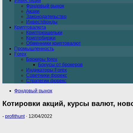
Инвестиции
Фондовый рынок
Акции
Законодательство
Инвестфонды
Криптовалюта
Криптокошельки
Криптобиржи
Обменники криптовалют
Промышленность
Forex
Брокеры forex
Бонусы от брокеров
Индикаторы Forex
Советники форекс
Стратегии форекс
Фондовый рынок
Котировки акций, курсы валют, нов
-
profithunt
·
12/04/2022