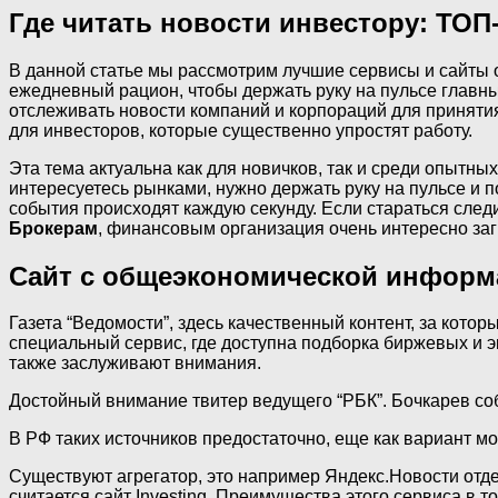
Где читать новости инвестору: ТОП
В данной статье мы рассмотрим лучшие сервисы и сайты о
ежедневный рацион, чтобы держать руку на пульсе главн
отслеживать новости компаний и корпораций для принят
для инвесторов, которые существенно упростят работу.
Эта тема актуальна как для новичков, так и среди опытн
интересуетесь рынками, нужно держать руку на пульсе и
события происходят каждую секунду. Если стараться след
Брокерам
, финансовым организация очень интересно заг
Сайт с общеэкономической информ
Газета “Ведомости”, здесь качественный контент, за котор
специальный сервис, где доступна подборка биржевых и эк
также заслуживают внимания.
Достойный внимание твитер ведущего “РБК”. Бочкарев со
В РФ таких источников предостаточно, еще как вариант мож
Существуют агрегатор, это например Яндекс.Новости отде
считается сайт Investing. Преимущества этого сервиса в 