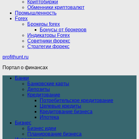
Криптобиржи
Обменники криптовалют
Промышленность
Forex
Брокеры forex
Бонусы от брокеров
Индикаторы Forex
Советники форекс
Стратегии форекс
profithunt.ru
Портал о финансах
Банки
Банковские карты
Депозиты
Кредитование
Потребительское кредитование
Целевые кредиты
Кредитование бизнеса
Ипотека
Бизнес
Бизнес идеи
Планирование бизнеса