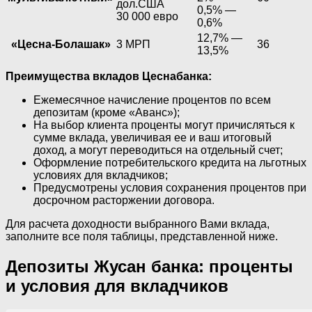
дол.США
0,5% —
30 000 евро
0,6%
12,7% —
«Цесна-Болашак»
3 МРП
36
13,5%
Преимущества вкладов Цеснабанка:
Ежемесячное начисление процентов по всем
депозитам (кроме «Аванс»);
На выбор клиента проценты могут причисляться к
сумме вклада, увеличивая ее и ваш итоговый
доход, а могут переводиться на отдельный счет;
Оформление потребительского кредита на льготных
условиях для вкладчиков;
Предусмотрены условия сохранения процентов при
досрочном расторжении договора.
Для расчета доходности выбранного Вами вклада,
заполните все поля таблицы, представленной ниже.
Депозиты Жусан банка: проценты
и условия для вкладчиков