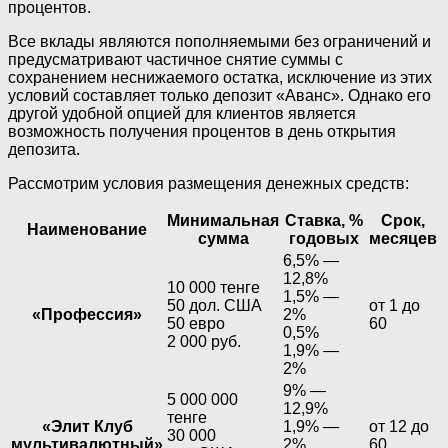
процентов.
Все вклады являются пополняемыми без ограничений и
предусматривают частичное снятие суммы с
сохранением неснижаемого остатка, исключение из этих
условий составляет только депозит «Аванс». Однако его
другой удобной опцией для клиентов является
возможность получения процентов в день открытия
депозита.
Рассмотрим условия размещения денежных средств:
Минимальная
Ставка, %
Срок,
Наименование
сумма
годовых
месяцев
6,5% —
12,8%
10 000 тенге
1,5% —
50 дол. США
от 1 до
«Профессия»
2%
50 евро
60
0,5%
2 000 руб.
1,9% —
2%
9% —
5 000 000
12,9%
тенге
«Элит Клуб
1,9% —
от 12 до
30 000
мультивалютный»
2%
60