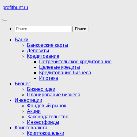
Перейти
profithunt.ru
к
содержимому
Найти:
Банки
Банковские карты
Депозиты
Кредитование
Потребительское кредитование
Целевые кредиты
Кредитование бизнеса
Ипотека
Бизнес
Бизнес идеи
Планирование бизнеса
Инвестиции
Фондовый рынок
Акции
Законодательство
Инвестфонды
Криптовалюта
Криптокошельки