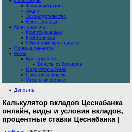
Инвестиции
Фондовый рынок
Акции
Законодательство
Инвестфонды
Криптовалюта
Криптокошельки
Криптобиржи
Обменники криптовалют
Промышленность
Forex
Брокеры forex
Бонусы от брокеров
Индикаторы Forex
Советники форекс
Стратегии форекс
Депозиты
Калькулятор вкладов Цеснабанка
онлайн, виды и условия вкладов,
процентные ставки Цеснабанка |
-
profithunt
·
26/05/2022