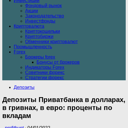
Инвестиции
Фондовый рынок
Акции
Законодательство
Инвестфонды
Криптовалюта
Криптокошельки
Криптобиржи
Обменники криптовалют
Промышленность
Forex
Брокеры forex
Бонусы от брокеров
Индикаторы Forex
Советники форекс
Стратегии форекс
Депозиты
Депозиты Приватбанка в долларах,
в гривнах, в евро: проценты по
вкладам
-
profithunt
·
04/01/2022