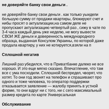
не доверяйте банку свои деньги .
не доверяйте банку свои деньги . как только уыидели
большую сумму от продажи квартиры, блокируют счет и
нибы просят о актуализации,на самом деле не
пропускают актуализацию четвертый раз , сижу в чате по
3-4 часа каждый день уже неделю, не могу вывести
СВОИ ЖЕ деньги и доверенность международного
образца, выданная Консулом Украины, по которой даже
продала квартиру, у них не котируется,взяли на п
Сплошной негатив
Лишний раз убедился, что в Приватбанке далеко не все
хорошо. И это еще мягко сказано. Впечатление, что там
все с ума посходили. Сплошной беспредел, чворят, что
хотят. То они год звонят на телефон и спрашивают про
одного и тоже человека, то оператор поддержки
отказывается заявление — жалобу принять в устной
форме, то они вдруг ни с того, ни с сего максимальный
размер кредита по карте Универсальная
Обслуживание