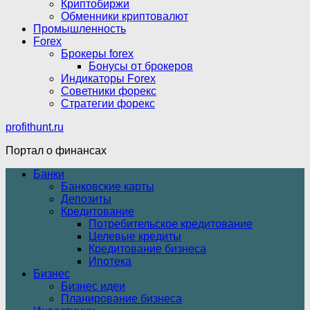
Криптобиржи
Обменники криптовалют
Промышленность
Forex
Брокеры forex
Бонусы от брокеров
Индикаторы Forex
Советники форекс
Стратегии форекс
profithunt.ru
Портал о финансах
Банки
Банковские карты
Депозиты
Кредитование
Потребительское кредитование
Целевые кредиты
Кредитование бизнеса
Ипотека
Бизнес
Бизнес идеи
Планирование бизнеса