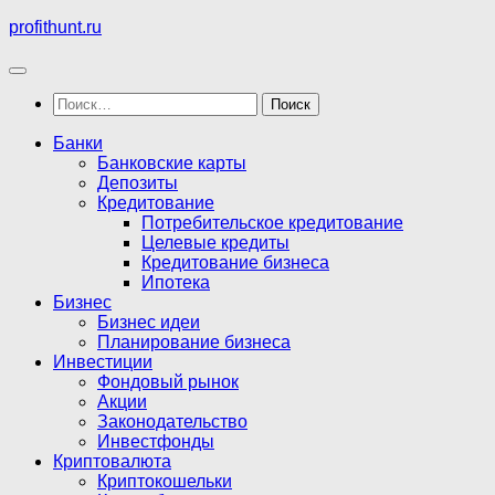
Перейти
profithunt.ru
к
содержимому
Найти:
Банки
Банковские карты
Депозиты
Кредитование
Потребительское кредитование
Целевые кредиты
Кредитование бизнеса
Ипотека
Бизнес
Бизнес идеи
Планирование бизнеса
Инвестиции
Фондовый рынок
Акции
Законодательство
Инвестфонды
Криптовалюта
Криптокошельки