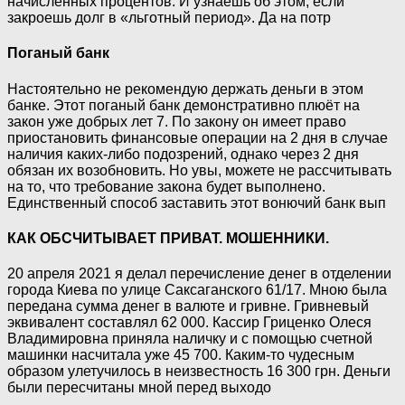
начисленных процентов. И узнаешь об этом, если
закроешь долг в «льготный период». Да на потр
Поганый банк
Настоятельно не рекомендую держать деньги в этом
банке. Этот поганый банк демонстративно плюёт на
закон уже добрых лет 7. По закону он имеет право
приостановить финансовые операции на 2 дня в случае
наличия каких-либо подозрений, однако через 2 дня
обязан их возобновить. Но увы, можете не рассчитывать
на то, что требование закона будет выполнено.
Единственный способ заставить этот вонючий банк вып
КАК ОБСЧИТЫВАЕТ ПРИВАТ. МОШЕННИКИ.
20 апреля 2021 я делал перечисление денег в отделении
города Киева по улице Саксаганского 61/17. Мною была
передана сумма денег в валюте и гривне. Гривневый
эквивалент составлял 62 000. Кассир Гриценко Олеся
Владимировна приняла наличку и с помощью счетной
машинки насчитала уже 45 700. Каким-то чудесным
образом улетучилось в неизвестность 16 300 грн. Деньги
были пересчитаны мной перед выходо