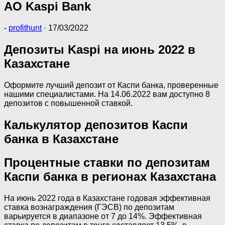
АО Kaspi Bank
-
profithunt
·
17/03/2022
Депозиты Kaspi на июнь 2022 в
Казахстане
Оформите лучший депозит от Каспи банка, проверенные
нашими специалистами. На 14.06.2022 вам доступно 8
депозитов с повышенной ставкой.
Калькулятор депозитов Каспи
банка в Казахстане
Процентные ставки по депозитам
Каспи банка в регионах Казахстана
На июнь 2022 года в Казахстане годовая эффективная
ставка вознаграждения (ГЭСВ) по депозитам
варьируется в диапазоне от 7 до 14%. Эффективная