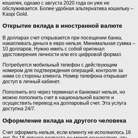
кошелек, однако с августа 2020 года он уже не
обслуживается. Более удобная альтернатива кошельку –
Kaspi Gold.
Открытие вклада в иностранной валюте
В долларах счет открывается при посещении банка,
накапливать деньги в евро нельзя. Минимальная сумма –
10 долларов. Нужно иметь с собой оригинал
удостоверения личности или его цифровой формат.
Потребуется мобильный телефон с действующим
номером для подтверждения операций, контроля за
ними со стороны клиента. Номер телефона открывает
доступ в личный кабинет.
Пополнить его через терминал и банкомат нельзя, но
можно пополнить счет в национальной валюте и
осуществить перевод на долларовый счет. Эта услуга
доступна 24/7.
Оформление вклада на другого человека
Счет оформить нельзя, если клиенту не исполнилось 16
лет. До 18-летнего возраста он может осуществить эту