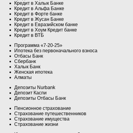
Кредит в Халык Банке
Кредит в Альфа Банке
Кредит в Форте банке
Кредит в Жусан Банке
Кредит в Евразийском банке
Кредит в Хоум Кредит банке
Кредит в ВТБ
Программа «7-20-25»
Ипотека без первоначального взноса
Отбасы Банк
Сбербанк
Халык Банк
Женская ипотека
Алматы
Депозиты Nurbank
Депозит Каспи
Депозиты Отбасы Банк
Пенсионное страхование
Страхование путешественников
Страхование имущества
Страхование жизни