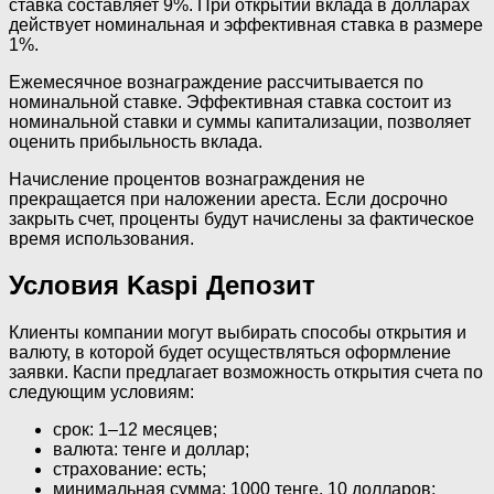
ставка составляет 9%. При открытии вклада в долларах
действует номинальная и эффективная ставка в размере
1%.
Ежемесячное вознаграждение рассчитывается по
номинальной ставке. Эффективная ставка состоит из
номинальной ставки и суммы капитализации, позволяет
оценить прибыльность вклада.
Начисление процентов вознаграждения не
прекращается при наложении ареста. Если досрочно
закрыть счет, проценты будут начислены за фактическое
время использования.
Условия Kaspi Депозит
Клиенты компании могут выбирать способы открытия и
валюту, в которой будет осуществляться оформление
заявки. Каспи предлагает возможность открытия счета по
следующим условиям:
срок: 1–12 месяцев;
валюта: тенге и доллар;
страхование: есть;
минимальная сумма: 1000 тенге, 10 долларов;