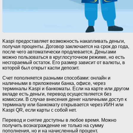
Kaspi предоставляет возможность накапливать деньги,
получая проценты. Договор заключается на срок до года,
после чего автоматически продлевается. Деньгами
можно пользоваться в круглосуточном режиме, но есть
несгораемый остаток. Его размер зависит от валюты, в
которой был открыт каспи депозит.
Счет пополняется разными способами: онлайн и
наличными в приложении банка, офисе, через
терминалы Kaspi и банкоматы. Если на карте или другом
вкладе есть деньги, перевод осуществляется без
комиссии. В случае внесения денег наличными доступ к
терминалу или банкомату открывается через ИИН или
Kaspi QR, если карты с собой нет.
Перевод и снятие доступны в любое время. Можно
получить вознаграждение не только на сумму
пополнения, но и на начисленный процент.