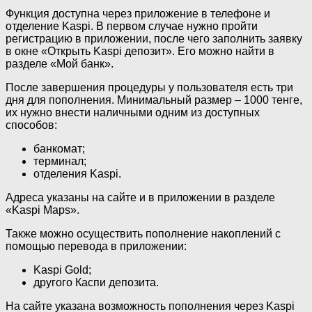
Функция доступна через приложение в телефоне и
отделение Kaspi. В первом случае нужно пройти
регистрацию в приложении, после чего заполнить заявку
в окне «Открыть Kaspi депозит». Его можно найти в
разделе «Мой банк».
После завершения процедуры у пользователя есть три
дня для пополнения. Минимальный размер – 1000 тенге,
их нужно внести наличными одним из доступных
способов:
банкомат;
терминал;
отделения Kaspi.
Адреса указаны на сайте и в приложении в разделе
«Kaspi Maps».
Также можно осуществить пополнение накоплений с
помощью перевода в приложении:
Kaspi Gold;
другого Каспи депозита.
На сайте указана возможность пополнения через Kaspi