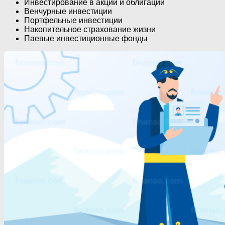
Инвестирование в акции и облигации
Венчурные инвестиции
Портфельные инвестиции
Накопительное страхование жизни
Паевые инвестиционные фонды