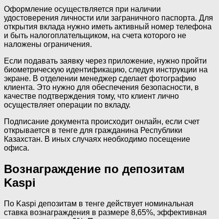
Оформление осуществляется при наличии
удостоверения личности или заграничного паспорта. Для
открытия вклада нужно иметь активный номер телефона
и быть налогоплательщиком, на счета которого не
наложены ограничения.
Если подавать заявку через приложение, нужно пройти
биометрическую идентификацию, следуя инструкции на
экране. В отделении менеджер сделает фотографию
клиента. Это нужно для обеспечения безопасности, в
качестве подтверждения тому, что клиент лично
осуществляет операции по вкладу.
Подписание документа происходит онлайн, если счет
открывается в тенге для гражданина Республики
Казахстан. В иных случаях необходимо посещение
офиса.
Вознаграждение по депозитам
Kaspi
По Kaspi депозитам в тенге действует номинальная
ставка вознаграждения в размере 8,65%, эффективная