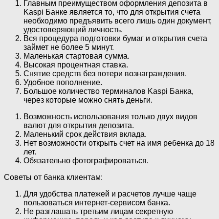
Главным преимуществом оформления депозита в
Kaspi Банке является то, что для открытия счета
необходимо предъявить всего лишь один документ,
удостоверяющий личность.
Вся процедура подготовки бумаг и открытия счета
займет не более 5 минут.
Маленькая стартовая сумма.
Высокая процентная ставка.
Снятие средств без потери вознаграждения.
Удобное пополнение.
Большое количество терминалов Kaspi Банка,
через которые можно снять деньги.
Возможность использования только двух видов
валют для открытия депозита.
Маленький срок действия вклада.
Нет возможности открыть счет на имя ребенка до 18
лет.
Обязательно фотографироваться.
Советы от банка клиентам:
Для удобства платежей и расчетов лучше чаще
пользоваться интернет-сервисом банка.
Не разглашать третьим лицам секретную