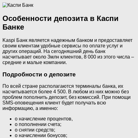
Особенности депозита в Каспи
Банке
Kaspi Банк является надежным банком и предоставляет
своим клиентам удобные сервисы по оплате услуг и
других операций. На сегодняшний день банк
насчитывает около 3млн клиентов, 8 000 из этого числа –
средние и малые компании.
Подробности о депозите
По всей стране располагаются терминалы банка, их
насчитывается более 4 500. В любом из них можно без
проблем пополнить депозит, без комиссий. При помощи
SMS-оповещения клиент будет получать всю
информацию, а именно:
о начисление процентов,
о пополнении счета;
о снятии средств;
о начислении бонусов;