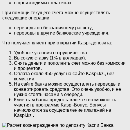
о производимых платежах.
При помощи текущего счета можно осуществлять
следующие операции:
переводы по безналичному расчету;
переводы в другие банковские учреждения.
Что получает клиент при открытии Kaspi-депозита:
Удобные условия сотрудничества.
Высокую ставку (1% в долларах).
Снять деньги и пополнить счет можно без комиссии
и процентов.
Оплата около 450 услуг на сайте Kaspi.kz., без
комиссии.
На сайте банка можно осуществлять переводы и
конвертировать средства. Это очень удобно, и не
нужно стоять часами в очереди.
Клиентам банка предоставляется возможность
участия в программе Kaspi-Бонус. Бонусы
начисляются за осуществление платежей на
Kaspi.kz .