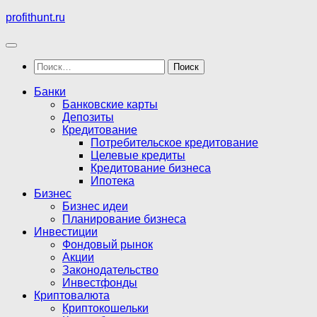
Перейти
profithunt.ru
к
содержимому
Найти:
Банки
Банковские карты
Депозиты
Кредитование
Потребительское кредитование
Целевые кредиты
Кредитование бизнеса
Ипотека
Бизнес
Бизнес идеи
Планирование бизнеса
Инвестиции
Фондовый рынок
Акции
Законодательство
Инвестфонды
Криптовалюта
Криптокошельки