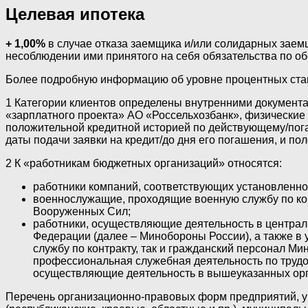
Целевая ипотека
+ 1,00%
в случае отказа заемщика и/или солидарных заемщ
несоблюдении ими принятого на себя обязательства по об
Более подробную информацию об уровне процентных став
1 Категории клиентов определены внутренними документа
«зарплатного проекта» АО «Россельхозбанк», физические 
положительной кредитной историей по действующему/пог
даты подачи заявки на кредит/до дня его погашения, и по
2 К «работникам бюджетных организаций» относятся:
работники компаний, соответствующих установленн
военнослужащие, проходящие военную службу по конт
Вооруженных Сил;
работники, осуществляющие деятельность в централ
Федерации (далее – Минобороны России), а также в
службу по контракту, так и гражданский персонал 
профессиональная служебная деятельность по трудов
осуществляющие деятельность в вышеуказанных орга
Перечень организационно-правовых форм предприятий, у