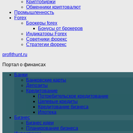
Криптобиржи
Обменники криптовалют
Промышленность
Forex
Брокеры forex
Бонусы от брокеров
Индикаторы Forex
Советники форекс
Стратегии форекс
profithunt.ru
Портал о финансах
Банки
Банковские карты
Депозиты
Кредитование
Потребительское кредитование
Целевые кредиты
Кредитование бизнеса
Ипотека
Бизнес
Бизнес идеи
Планирование бизнеса