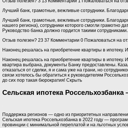
Отзыв полезен? 3 13 Комментарии 1 Пожаловаться на отз
Лучший банк, грамотные, вежливые сотрудники. Благодаря
Лучший банк, грамотные, вежливые сотрудники. Благодар
нашего региона), сотрудники которого смогли грамотно д
Руководство банка должно гордится такими сотрудниками
Отзыв полезен? 23 37 Комментарии 0 Пожаловаться на от
Наконец решалась на приобретение квартиры в ипотеку. И
Наконец решалась на приобретение квартиры в ипотеку. И
квартира выбрана, документы Банку предоставлены. Казало
отказаться от сделки, я и сама уже на грани, но сотрудник
связи хотелось бы обратиться к руководителям Россельхо
до сих пор такая бюрократия! Скрыть
Сельская ипотека Россельхозбанка 
Поддержка регионов — одно из приоритетных направлений
Сельская ипотека Россельхозбанка в 2022 году — програ
провинции с минимальной переплатой и на льготных усло