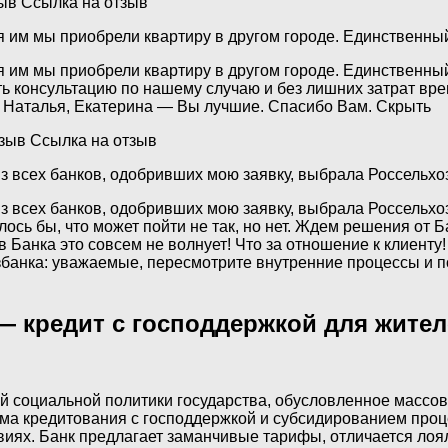
ыв Ссылка на отзыв
 им мы приобрели квартиру в другом городе. Единственный
я им мы приобрели квартиру в другом городе. Единственны
ать консультацию по нашему случаю и без лишних затрат в
. Наталья, Екатерина — Вы лучшие. Спасибо Вам. Скрыть
зыв Ссылка на отзыв
з всех банков, одобривших мою заявку, выбрала Россельхоз
з всех банков, одобривших мою заявку, выбрала Россельхоз
сь бы, что может пойти не так, но нет. Ждем решения от Ба
ов Банка это совсем не волнует! Что за отношение к клиенту!
збанка: уважаемые, пересмотрите внутренние процессы и по
— кредит с господдержкой для жител
 социальной политики государства, обусловленное массовы
мма кредитования с господдержкой и субсидированием про
виях. Банк предлагает заманчивые тарифы, отличается ло