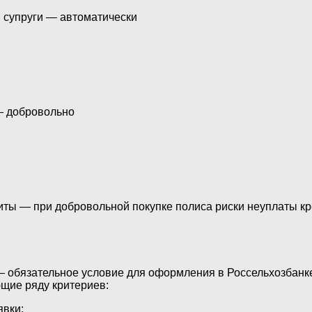
а; супруги — автоматически
— добровольно
щиты — при добровольной покупке полиса риски неуплаты к
 обязательное условие для оформления в Россельхозбанке
щие ряду критериев:
явки;