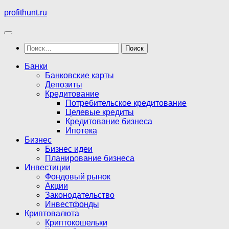
Перейти
profithunt.ru
к
содержимому
Найти:
Банки
Банковские карты
Депозиты
Кредитование
Потребительское кредитование
Целевые кредиты
Кредитование бизнеса
Ипотека
Бизнес
Бизнес идеи
Планирование бизнеса
Инвестиции
Фондовый рынок
Акции
Законодательство
Инвестфонды
Криптовалюта
Криптокошельки