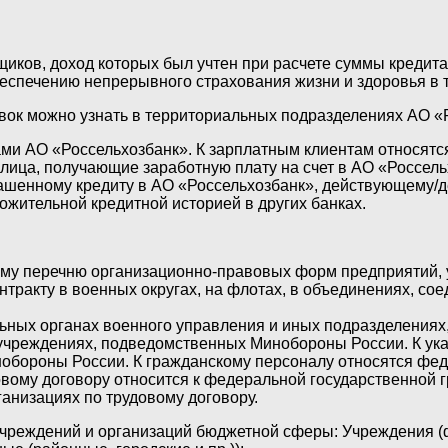
иков, доход которых был учтен при расчете суммы кредита
еспечению непрерывного страхования жизни и здоровья в т
ок можно узнать в территориальных подразделениях АО «
ми АО «Россельхозбанк». К зарплатным клиентам относятс
лица, получающие заработную плату на счет в АО «Россель
ашенному кредиту в АО «Россельхозбанк», действующему/
ложительной кредитной историей в других банках.
ому перечню организационно-правовых форм предприятий,
ракту в военных округах, на флотах, в объединениях, сое
ьных органах военного управления и иных подразделениях
 учреждениях, подведомственных Минобороны России. К ук
Минобороны России. К гражданскому персоналу относятся ф
ому договору относится к федеральной государственной г
низациях по трудовому договору.
чреждений и организаций бюджетной сферы: Учреждения (