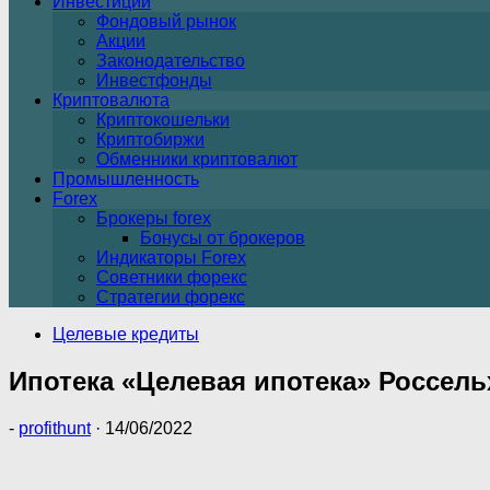
Инвестиции
Фондовый рынок
Акции
Законодательство
Инвестфонды
Криптовалюта
Криптокошельки
Криптобиржи
Обменники криптовалют
Промышленность
Forex
Брокеры forex
Бонусы от брокеров
Индикаторы Forex
Советники форекс
Стратегии форекс
Целевые кредиты
Ипотека «Целевая ипотека» Россель
-
profithunt
·
14/06/2022