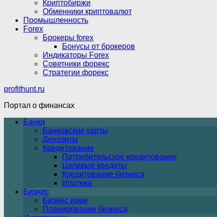
Криптобиржи
Обменники криптовалют
Промышленность
Forex
Брокеры forex
Бонусы от брокеров
Индикаторы Forex
Советники форекс
Стратегии форекс
profithunt.ru
Портал о финансах
Банки
Банковские карты
Депозиты
Кредитование
Потребительское кредитование
Целевые кредиты
Кредитование бизнеса
Ипотека
Бизнес
Бизнес идеи
Планирование бизнеса