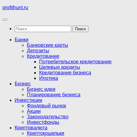
Перейти
profithunt.ru
к
содержимому
Найти:
Банки
Банковские карты
Депозиты
Кредитование
Потребительское кредитование
Целевые кредиты
Кредитование бизнеса
Ипотека
Бизнес
Бизнес идеи
Планирование бизнеса
Инвестиции
Фондовый рынок
Акции
Законодательство
Инвестфонды
Криптовалюта
Криптокошельки