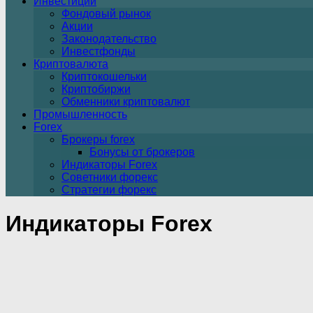
Инвестиции
Фондовый рынок
Акции
Законодательство
Инвестфонды
Криптовалюта
Криптокошельки
Криптобиржи
Обменники криптовалют
Промышленность
Forex
Брокеры forex
Бонусы от брокеров
Индикаторы Forex
Советники форекс
Стратегии форекс
Индикаторы Forex