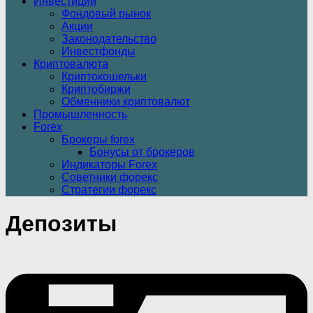
Инвестиции
Фондовый рынок
Акции
Законодательство
Инвестфонды
Криптовалюта
Криптокошельки
Криптобиржи
Обменники криптовалют
Промышленность
Forex
Брокеры forex
Бонусы от брокеров
Индикаторы Forex
Советники форекс
Стратегии форекс
Депозиты