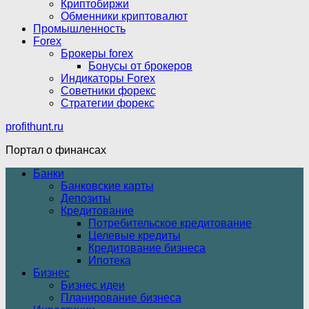
Криптобиржи
Обменники криптовалют
Промышленность
Forex
Брокеры forex
Бонусы от брокеров
Индикаторы Forex
Советники форекс
Стратегии форекс
profithunt.ru
Портал о финансах
Банки
Банковские карты
Депозиты
Кредитование
Потребительское кредитование
Целевые кредиты
Кредитование бизнеса
Ипотека
Бизнес
Бизнес идеи
Планирование бизнеса