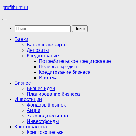
Перейти
profithunt.ru
к
содержимому
Найти:
Банки
Банковские карты
Депозиты
Кредитование
Потребительское кредитование
Целевые кредиты
Кредитование бизнеса
Ипотека
Бизнес
Бизнес идеи
Планирование бизнеса
Инвестиции
Фондовый рынок
Акции
Законодательство
Инвестфонды
Криптовалюта
Криптокошельки