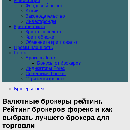
Инвестиции
Фондовый рынок
Акции
Законодательство
Инвестфонды
Криптовалюта
Криптокошельки
Криптобиржи
Обменники криптовалют
Промышленность
Forex
Брокеры forex
Бонусы от брокеров
Индикаторы Forex
Советники форекс
Стратегии форекс
Брокеры forex
Валютные брокеры рейтинг.
Рейтинг брокеров форекс и как
выбрать лучшего брокера для
торговли