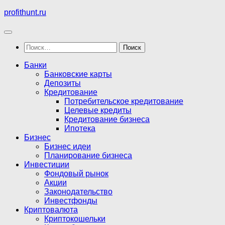
Перейти
profithunt.ru
к
содержимому
Найти:
Банки
Банковские карты
Депозиты
Кредитование
Потребительское кредитование
Целевые кредиты
Кредитование бизнеса
Ипотека
Бизнес
Бизнес идеи
Планирование бизнеса
Инвестиции
Фондовый рынок
Акции
Законодательство
Инвестфонды
Криптовалюта
Криптокошельки