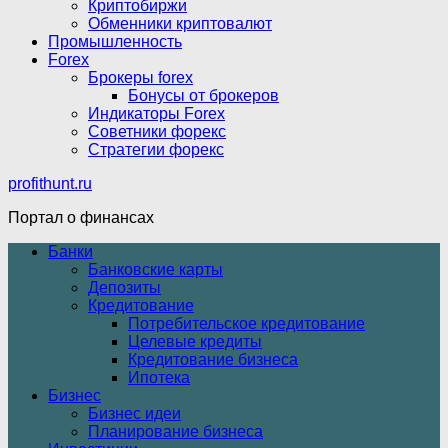
Криптобиржи
Обменники криптовалют
Промышленность
Forex
Брокеры forex
Бонусы от брокеров
Индикаторы Forex
Советники форекс
Стратегии форекс
profithunt.ru
Портал о финансах
Банки
Банковские карты
Депозиты
Кредитование
Потребительское кредитование
Целевые кредиты
Кредитование бизнеса
Ипотека
Бизнес
Бизнес идеи
Планирование бизнеса