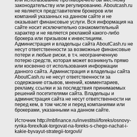
законодательству или регулированию. Aboutcash.ru
не является представителем брокеров или
компаний указанных на данном сайте и не
оказывает финансовые услуги. Вся информация на
сайте носит исключительно ознакомительный
характер и не является рекламой какого-либо
брокера или призывом к инвестициям.
Администрация и владельцы сайта AboutCash.ru не
несут ответственности за возможные финансовые
потери и любые риски, в т.ч. неограниченную
потерю средств, которая может возникнуть прямо
или косвенно от использования информации
данного сайта. Администрация и владельцы сайта
AboutCash.ru не несут ответственности за
содержание отзывов, мнений, комментариев,
рекламу, ссылки и за последствия принимаемых
решений посетителями сайта. Владельцы и
администрация сайта не несут ответственности ни
перед кем, в том числе и перед компаниями или
брокерами, указанными на данном сайте.
Источник
http://mbfinance.ru/investitsii/foreks/osnovy-
rynka-forex/kak-torgovat-na-foreks-s-chego-nachat-i-
kakie-byvayut-strategii-torgovli/