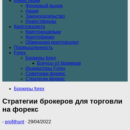
Инвестиции
Фондовый рынок
Акции
Законодательство
Инвестфонды
Криптовалюта
Криптокошельки
Криптобиржи
Обменники криптовалют
Промышленность
Forex
Брокеры forex
Бонусы от брокеров
Индикаторы Forex
Советники форекс
Стратегии форекс
Брокеры forex
Стратегии брокеров для торговли
на форекс
-
profithunt
·
29/04/2022