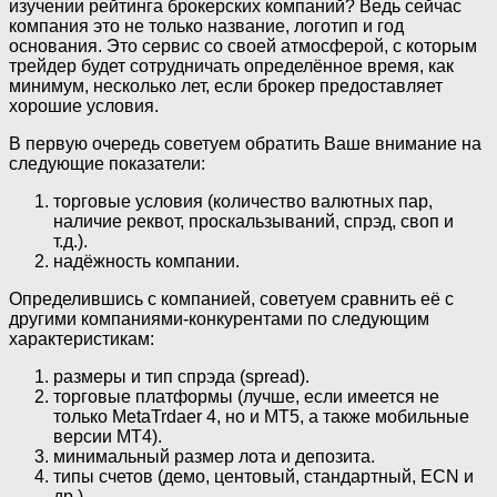
изучении рейтинга брокерских компаний? Ведь сейчас
компания это не только название, логотип и год
основания. Это сервис со своей атмосферой, с которым
трейдер будет сотрудничать определённое время, как
минимум, несколько лет, если брокер предоставляет
хорошие условия.
В первую очередь советуем обратить Ваше внимание на
следующие показатели:
торговые условия (количество валютных пар,
наличие реквот, проскальзываний, спрэд, своп и
т.д.).
надёжность компании.
Определившись с компанией, советуем сравнить её с
другими компаниями-конкурентами по следующим
характеристикам:
размеры и тип спрэда (spread).
торговые платформы (лучше, если имеется не
только MetaTrdaer 4, но и МТ5, а также мобильные
версии МТ4).
минимальный размер лота и депозита.
типы счетов (демо, центовый, стандартный, ECN и
др.)