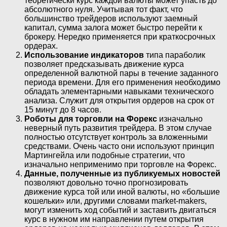
теоретически курс каждой валюты может упасть до
абсолютного нуля. Учитывая тот факт, что
большинство трейдеров используют заемный
капитал, сумма залога может быстро перейти к
брокеру. Нередко применяется при краткосрочных
ордерах.
Использование индикаторов
типа параболик
позволяет предсказывать движение курса
определенной валютной пары в течение заданного
периода времени. Для его применения необходимо
обладать элементарными навыками технического
анализа. Служит для открытия ордеров на срок от
15 минут до 8 часов.
Роботы для торговли на Форекс
изначально
неверный путь развития трейдера. В этом случае
полностью отсутствует контроль за вложенными
средствами. Очень часто они используют принцип
Мартингейла или подобные стратегии, что
изначально неприменимо при торговле на Форекс.
Данные, полученные из публикуемых новостей
позволяют довольно точно прогнозировать
движение курса той или иной валюты, но «большие
кошельки» или, другими словами market-makers,
могут изменить ход событий и заставить двигаться
курс в нужном им направлении путем открытия