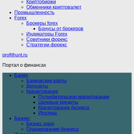
Криптобиржи
Обменники криптовалют
Промышленность
Forex
Брокеры forex
Бонусы от брокеров
Индикаторы Forex
Советники форекс
Стратегии форекс
profithunt.ru
Портал о финансах
Банки
Банковские карты
Депозиты
Кредитование
Потребительское кредитование
Целевые кредиты
Кредитование бизнеса
Ипотека
Бизнес
Бизнес идеи
Планирование бизнеса