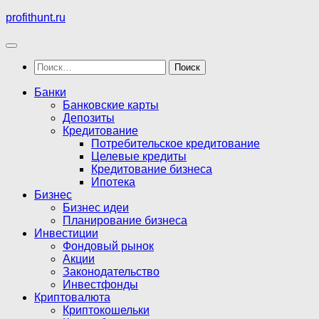
Перейти
profithunt.ru
к
содержимому
Найти:
Банки
Банковские карты
Депозиты
Кредитование
Потребительское кредитование
Целевые кредиты
Кредитование бизнеса
Ипотека
Бизнес
Бизнес идеи
Планирование бизнеса
Инвестиции
Фондовый рынок
Акции
Законодательство
Инвестфонды
Криптовалюта
Криптокошельки