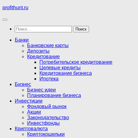
Перейти
profithunt.ru
к
содержимому
Найти:
Банки
Банковские карты
Депозиты
Кредитование
Потребительское кредитование
Целевые кредиты
Кредитование бизнеса
Ипотека
Бизнес
Бизнес идеи
Планирование бизнеса
Инвестиции
Фондовый рынок
Акции
Законодательство
Инвестфонды
Криптовалюта
Криптокошельки