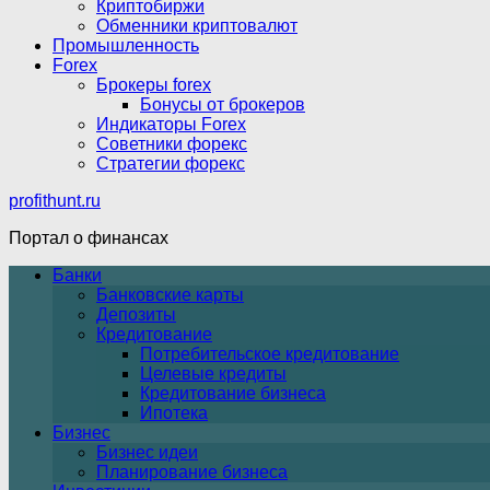
Криптобиржи
Обменники криптовалют
Промышленность
Forex
Брокеры forex
Бонусы от брокеров
Индикаторы Forex
Советники форекс
Стратегии форекс
profithunt.ru
Портал о финансах
Банки
Банковские карты
Депозиты
Кредитование
Потребительское кредитование
Целевые кредиты
Кредитование бизнеса
Ипотека
Бизнес
Бизнес идеи
Планирование бизнеса