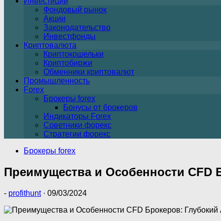
Инвестиции
Фондовый рынок
Акции
Законодательство
Инвестфонды
Криптовалюта
Криптокошельки
Криптобиржи
Обменники криптовалют
Промышленность
Forex
Брокеры forex
Бонусы от брокеров
Индикаторы Forex
Советники форекс
Стратегии форекс
Брокеры forex
Преимущества и Особенности CFD Б
-
profithunt
·
09/03/2024