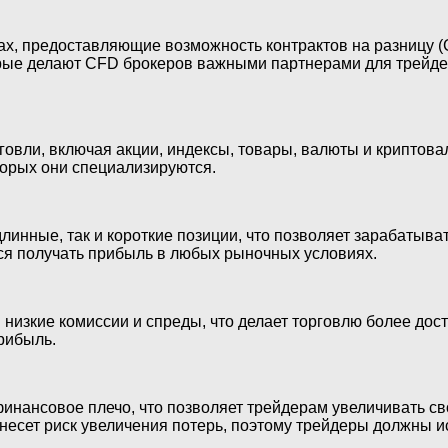
 предоставляющие возможность контрактов на разницу (Cont
рые делают CFD брокеров важными партнерами для трейде
говли, включая акции, индексы, товары, валюты и криптов
торых они специализируются.
нные, так и короткие позиции, что позволяет зарабатывать 
ся получать прибыль в любых рыночных условиях.
зкие комиссии и спреды, что делает торговлю более досту
рибыль.
нансовое плечо, что позволяет трейдерам увеличивать св
несет риск увеличения потерь, поэтому трейдеры должны и