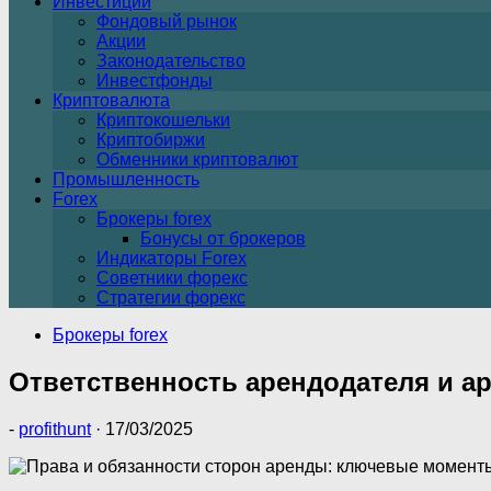
Инвестиции
Фондовый рынок
Акции
Законодательство
Инвестфонды
Криптовалюта
Криптокошельки
Криптобиржи
Обменники криптовалют
Промышленность
Forex
Брокеры forex
Бонусы от брокеров
Индикаторы Forex
Советники форекс
Стратегии форекс
Брокеры forex
Ответственность арендодателя и ар
-
profithunt
·
17/03/2025