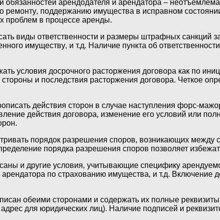
и обязанностей арендодателя и арендатора – неотъемлемая
 ремонту‚ поддержанию имущества в исправном состоянии‚ 
х проблем в процессе аренды.
ать виды ответственности и размеры штрафных санкций за
нного имуществу‚ и т.д. Наличие пункта об ответственност
ать условия досрочного расторжения договора как по иниц
 стороны и последствия расторжения договора. Четкое оп
рописать действия сторон в случае наступления форс-мажо
овление действия договора‚ изменение его условий или по
орон.
ривать порядок разрешения споров‚ возникающих между с
Определение порядка разрешения споров позволяет избежа
саны и другие условия‚ учитывающие специфику арендуемо
ь арендатора по страхованию имущества‚ и т.д. Включение
писан обеими сторонами и содержать их полные реквизиты
адрес для юридических лиц). Наличие подписей и реквизит