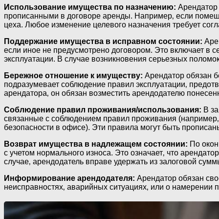
Использование имущества по назначению:
Арендатор 
прописанными в договоре аренды. Например‚ если помещ
цеха. Любое изменение целевого назначения требует сог
Поддержание имущества в исправном состоянии:
Арен
если иное не предусмотрено договором. Это включает в 
эксплуатации. В случае возникновения серьезных поломо
Бережное отношение к имуществу:
Арендатор обязан б
подразумевает соблюдение правил эксплуатации‚ предотв
арендатора‚ он обязан возместить арендодателю понесен
Соблюдение правил проживания/использования:
В за
связанные с соблюдением правил проживания (например‚
безопасности в офисе). Эти правила могут быть прописа
Возврат имущества в надлежащем состоянии:
По окон
с учетом нормального износа. Это означает‚ что арендат
случае‚ арендодатель вправе удержать из залоговой сумм
Информирование арендодателя:
Арендатор обязан сво
неисправностях‚ аварийных ситуациях‚ или о намерении 