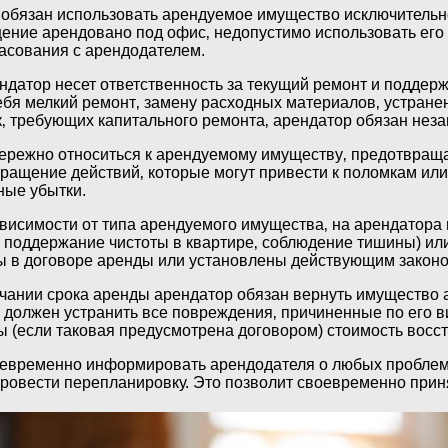
обязан использовать арендуемое имущество исключительно 
ение арендовано под офис‚ недопустимо использовать его
ласования с арендодателем.
датор несет ответственность за текущий ремонт и поддер
себя мелкий ремонт‚ замену расходных материалов‚ устран
к‚ требующих капитального ремонта‚ арендатор обязан нез
ережно относиться к арендуемому имуществу‚ предотвраща
ращение действий‚ которые могут привести к поломкам или
ные убытки.
висимости от типа арендуемого имущества‚ на арендатора 
 поддержание чистоты в квартире‚ соблюдение тишины) ил
ны в договоре аренды или установлены действующим закон
чании срока аренды арендатор обязан вернуть имущество ар
ор должен устранить все повреждения‚ причиненные по его 
ы (если таковая предусмотрена договором) стоимость восс
евременно информировать арендодателя о любых проблема
провести перепланировку. Это позволит своевременно прин