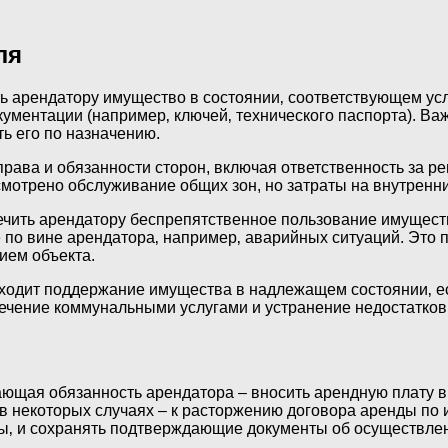
ля
ь арендатору имущество в состоянии‚ соответствующем усл
ументации (например‚ ключей‚ технического паспорта). Ва
ь его по назначению.
права и обязанности сторон, включая ответственность за 
мотрено обслуживание общих зон, но затраты на внутренни
чить арендатору беспрепятственное пользование имущество
е по вине арендатора‚ например‚ аварийных ситуаций. Это
ием объекта.
ходит поддержание имущества в надлежащем состоянии‚ ес
печение коммунальными услугами и устранение недостатко
щая обязанность арендатора – вносить арендную плату в 
в некоторых случаях – к расторжению договора аренды по 
ты‚ и сохранять подтверждающие документы об осуществле