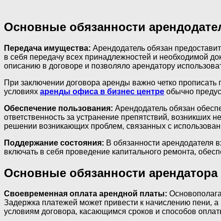
Основные обязанности арендодате
Передача имущества:
Арендодатель обязан предоставит
в себя передачу всех принадлежностей и необходимой док
описанию в договоре и позволяло арендатору использоват
При заключении договора аренды важно четко прописать 
условиях
аренды офиса в бизнес центре
обычно предус
Обеспечение пользования:
Арендодатель обязан обеспе
ответственность за устранение препятствий‚ возникших н
решении возникающих проблем‚ связанных с использован
Поддержание состояния:
В обязанности арендодателя в
включать в себя проведение капитального ремонта‚ обес
Основные обязанности арендатора
Своевременная оплата арендной платы:
Основополагаю
Задержка платежей может привести к начислению пени‚ а 
условиям договора‚ касающимся сроков и способов опла