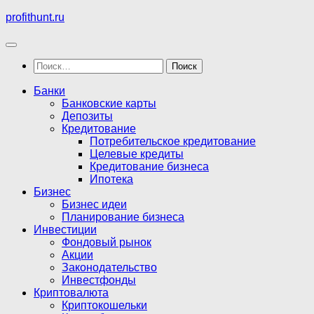
Перейти
profithunt.ru
к
содержимому
Найти:
Банки
Банковские карты
Депозиты
Кредитование
Потребительское кредитование
Целевые кредиты
Кредитование бизнеса
Ипотека
Бизнес
Бизнес идеи
Планирование бизнеса
Инвестиции
Фондовый рынок
Акции
Законодательство
Инвестфонды
Криптовалюта
Криптокошельки