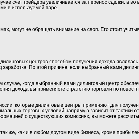
лучае счет трейдера увеличивается за перенос сделки, а во
ми в используемой паре.
мах, могут не обращать внимание на своп. Его стоит учиты
дилинговых центров способом получения дохода являлась 
д заработка. По этой причине, если выбранный вами дилинг
м случае, когда выбранный вами дилинговый центр обеспеч
ния дохода вы применяете стратегию торговли по новостн
ссии, которые дилинговые центры применяют для получени
мальных торговых условий напрямую зависит от тактики о
формацией о существующих комиссиях, вы можете рассчиты
), так же, как и в любом другом виде бизнеса, кроме прибы