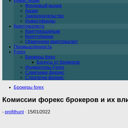
Инвестиции
Фондовый рынок
Акции
Законодательство
Инвестфонды
Криптовалюта
Криптокошельки
Криптобиржи
Обменники криптовалют
Промышленность
Forex
Брокеры forex
Бонусы от брокеров
Индикаторы Forex
Советники форекс
Стратегии форекс
Брокеры forex
Комиссии форекс брокеров и их вли
-
profithunt
·
15/01/2022