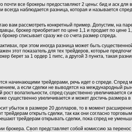
о почти все брокеры предоставляют 2 цены: бид и аск для 
ми всегда наблюдается разница, которая и называется спр
гаю вам рассмотреть конкретный пример. Допустим, на паре 
одавцы, брокер приобретает по цене 1,1 и продает по цене 1
к брокер списывает сразу же со счета размер спреда.
 активах, при этом иногда разница может быть существенн
жен этот показатель для тех трейдеров, которые предпочит
кер берет за 1 ордер 1 пипс, а другой 3 пункта, такая раз
ется начинающими трейдерами, речь идет о спреде. Спред 
ением, а если сделки не выводятся на международный рыно
й рост волатильности, спред существенно увеличивается с
тоже существенно увеличивается и может достичь размера в 
осит убыток в размере 20 долларов, то в момент расширени
т трейдерам открыть сделки, так как они согласно торговы
решают трейдерам открывать сделки, пока спред не уменьш
и брокера. Своп представляет собой комиссию за перенос 