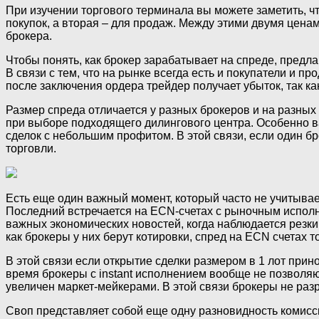
При изучении торгового терминала вы можете заметить, чт
покупок, а вторая – для продаж. Между этими двумя цена
брокера.
Чтобы понять, как брокер зарабатывает на спреде, предла
В связи с тем, что на рынке всегда есть и покупатели и пр
после заключения ордера трейдер получает убыток, так ка
Размер спреда отличается у разных брокеров и на разных
при выборе подходящего дилингового центра. Особенно ва
сделок с небольшим профитом. В этой связи, если один бро
торговли.
Есть еще один важный момент, который часто не учитыва
Последний встречается на ECN-счетах с рыночным исполн
важных экономических новостей, когда наблюдается резки
как брокеры у них берут котировки, спред на ECN счетах 
В этой связи если открытие сделки размером в 1 лот прин
время брокеры с instant исполнением вообще не позволяю
увеличен маркет-мейкерами. В этой связи брокеры не раз
Своп представляет собой еще одну разновидность комисси