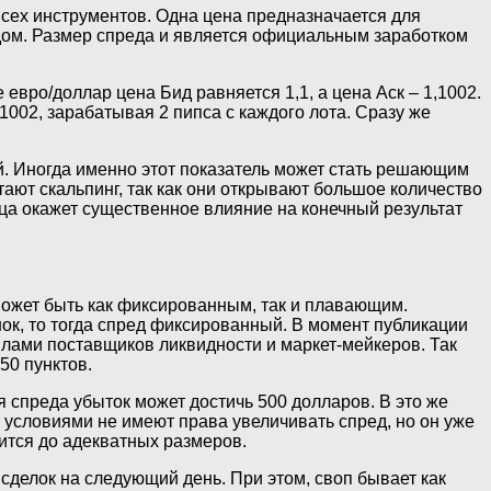
всех инструментов. Одна цена предназначается для
едом. Размер спреда и является официальным заработком
евро/доллар цена Бид равняется 1,1, а цена Аск – 1,1002.
,1002, зарабатывая 2 пипса с каждого лота. Сразу же
ой. Иногда именно этот показатель может стать решающим
ают скальпинг, так как они открывают большое количество
ница окажет существенное влияние на конечный результат
может быть как фиксированным, так и плавающим.
к, то тогда спред фиксированный. В момент публикации
илами поставщиков ликвидности и маркет-мейкеров. Так
50 пунктов.
я спреда убыток может достичь 500 долларов. В это же
м условиями не имеют права увеличивать спред, но он уже
ится до адекватных размеров.
сделок на следующий день. При этом, своп бывает как