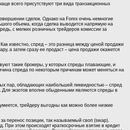
аще всего присутствуют три вида транзакционных
овершении сделок. Однако на Forex очень немногие
шого объема, когда сделка выводится напрямую на
ередь, с мелких розничных трейдеров комиссии за
ак известно, спред – это разница между ценой продажи
ару, а затем сразу ее продаст – цена продажи окажется
вуют такие брокеры, у которых спреды плавающие, и
личина спреда по некоторым причинам может меняться на
тных пар, обладающих наибольшей ликвидностью – спред
я. Для экзотов вполне обыденными являются спреды в
умеется, трейдеру выгодны как можно более низкие
 за перенос позиции, так называемый своп (swap).
д. При этом происходят краткосрочные взятие в кредит