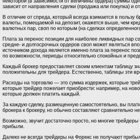
некоторой (в зависимости от величины ордера) суммы од
зависит от направления сделки (продажа или покупка) и о
В отличие от спреда, который всегда взимается в пользу 
валюты, помещаемой на депозит, окажется выше, чем кред
валютных пар, своп по которым (на сделках определенного
Плата за перенос позиции для наиболее ликвидных пар со
средне- и долгосрочных ордеров своп может являться впо
источником дохода является именно плата за перенос поз
по возможности, периоды относительно спокойных и предс
Каждый брокер предоставляет своим клиентам таблицу зн
положительны для трейдера. Естественно, таблицы эти в
Расходы на торговлю — это сумма издержек, которые тре
которые трейдер пожелает приобрести: например, на нов
которые должен платить каждый.
За каждую сделку, размещенную самостоятельно, вы плати
брокера к брокеру, но обычно составляют сравнительно н
Возможно, звучит достаточно просто, но многие трейдеры
прибыли.
Далеко не всегда трейдеры на Форекс не получают прибыль