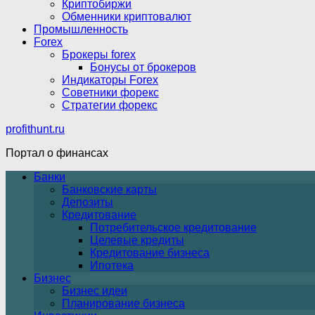
Криптобиржи
Обменники криптовалют
Промышленность
Forex
Брокеры forex
Бонусы от брокеров
Индикаторы Forex
Советники форекс
Стратегии форекс
profithunt.ru
Портал о финансах
Банки
Банковские карты
Депозиты
Кредитование
Потребительское кредитование
Целевые кредиты
Кредитование бизнеса
Ипотека
Бизнес
Бизнес идеи
Планирование бизнеса