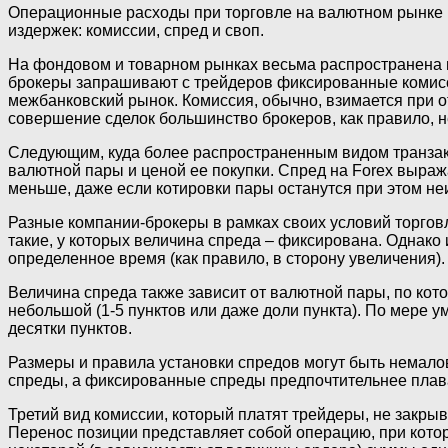
Операционные расходы при торговле на валютном рынке п
издержек: комиссии, спред и своп.
На фондовом и товарном рынках весьма распространена п
брокеры запрашивают с трейдеров фиксированные комисс
межбанковский рынок. Комиссия, обычно, взимается при от
совершение сделок большинство брокеров, как правило, не
Следующим, куда более распространенным видом транзакц
валютной пары и ценой ее покупки. Спред на Forex выража
меньше, даже если котировки пары останутся при этом н
Разные компании-брокеры в рамках своих условий торгов
такие, у которых величина спреда – фиксирована. Однако
определенное время (как правило, в сторону увеличения).
Величина спреда также зависит от валютной пары, по ко
небольшой (1-5 пунктов или даже доли пункта). По мере 
десятки пунктов.
Размеры и правила установки спредов могут быть немало
спреды, а фиксированные спреды предпочтительнее пла
Третий вид комиссии, который платят трейдеры, не закрыв
Перенос позиции представляет собой операцию, при котор