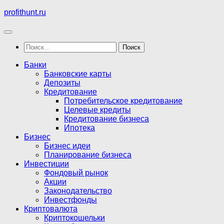
Перейти
profithunt.ru
к
содержимому
Найти:
Банки
Банковские карты
Депозиты
Кредитование
Потребительское кредитование
Целевые кредиты
Кредитование бизнеса
Ипотека
Бизнес
Бизнес идеи
Планирование бизнеса
Инвестиции
Фондовый рынок
Акции
Законодательство
Инвестфонды
Криптовалюта
Криптокошельки