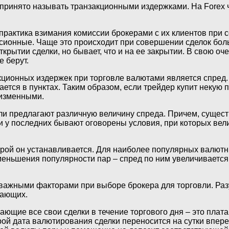
ринято называть транзакционными издержками. На Forex ч
рактика взимания комиссии брокерами с их клиентов при с
ионные. Чаще это происходит при совершении сделок боль
крытии сделки, но бывает, что и на ее закрытии. В свою оч
 берут.
ионных издержек при торговле валютами является спред. К
ется в пунктах. Таким образом, если трейдер купит некую п
еизменными.
ли предлагают различную величину спреда. Причем, сущест
 и у последних бывают оговорены условия, при которых ве
торой он устанавливается. Для наиболее популярных валю
уменьшения популярности пар – спред по ним увеличиваетс
важными факторами при выборе брокера для торговли. Раз
вающих.
ающие все свои сделки в течение торгового дня – это плата
ой дата валютирования сделки переносится на сутки впере