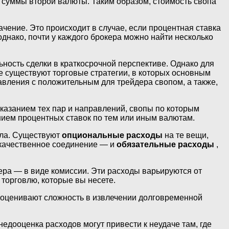
 суммы второй валюты. Таким образом, стоимость свопа
ачение. Это происходит в случае, если процентная ставка
днако, почти у каждого брокера можно найти несколько
ьность сделки в краткосрочной перспективе. Однако для
е существуют торговые стратегии, в которых основным
авления с положительным для трейдера свопом, а также,
казанием тех пар и направлений, свопы по которым
нием процентных ставок по тем или иным валютам.
ела. Существуют
опциональные расходы
на те вещи,
 качественное соединение — и
обязательные расходы
,
ера — в виде комиссии. Эти расходы варьируются от
торговлю, которые вы несете.
дооценивают сложность в извлечении долговременной
едооценка расходов могут привести к неудаче там, где