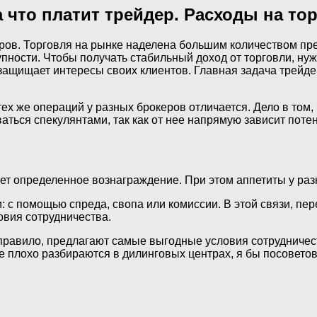
а что платит трейдер. Расходы на то
ров. Торговля на рынке наделена большим количеством пр
пности. Чтобы получать стабильный доход от торговли, ну
 защищает интересы своих клиентов. Главная задача трейде
х же операций у разных брокеров отличается. Дело в том, 
ваться спекулянтами, так как от нее напрямую зависит пот
ет определенное вознаграждение. При этом аппетиты у раз
 с помощью спреда, свопа или комиссии. В этой связи, пер
овия сотрудничества.
 правило, предлагают самые выгодные условия сотрудничест
ще плохо разбираются в дилинговых центрах, я бы посовет