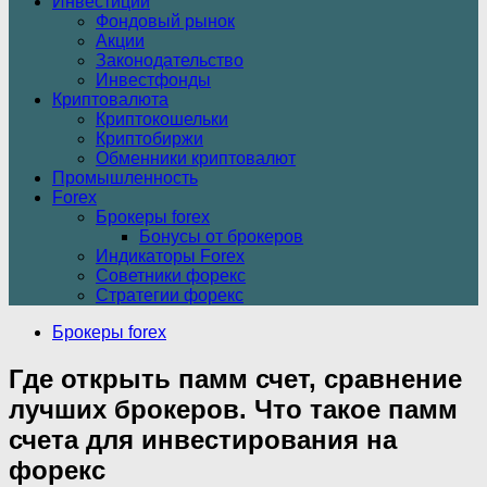
Инвестиции
Фондовый рынок
Акции
Законодательство
Инвестфонды
Криптовалюта
Криптокошельки
Криптобиржи
Обменники криптовалют
Промышленность
Forex
Брокеры forex
Бонусы от брокеров
Индикаторы Forex
Советники форекс
Стратегии форекс
Брокеры forex
Где открыть памм счет, сравнение
лучших брокеров. Что такое памм
счета для инвестирования на
форекс