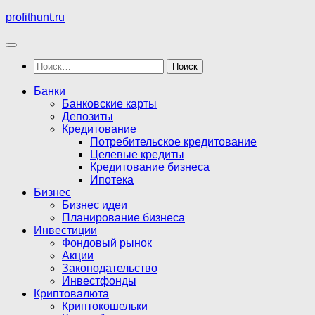
Перейти
profithunt.ru
к
содержимому
Найти:
Банки
Банковские карты
Депозиты
Кредитование
Потребительское кредитование
Целевые кредиты
Кредитование бизнеса
Ипотека
Бизнес
Бизнес идеи
Планирование бизнеса
Инвестиции
Фондовый рынок
Акции
Законодательство
Инвестфонды
Криптовалюта
Криптокошельки