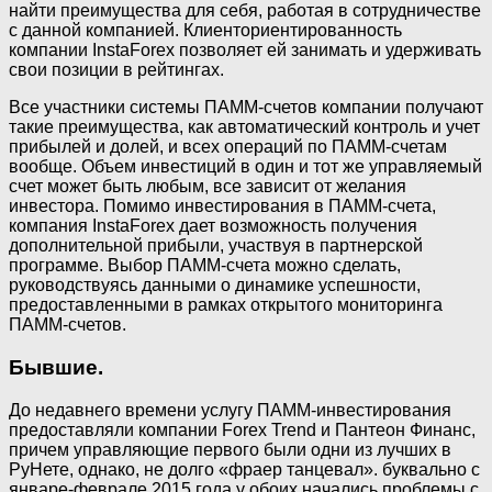
найти преимущества для себя, работая в сотрудничестве
с данной компанией. Клиенториентированность
компании InstaForex позволяет ей занимать и удерживать
свои позиции в рейтингах.
Все участники системы ПАММ-счетов компании получают
такие преимущества, как автоматический контроль и учет
прибылей и долей, и всех операций по ПАММ-счетам
вообще. Объем инвестиций в один и тот же управляемый
счет может быть любым, все зависит от желания
инвестора. Помимо инвестирования в ПАММ-счета,
компания InstaForex дает возможность получения
дополнительной прибыли, участвуя в партнерской
программе. Выбор ПАММ-счета можно сделать,
руководствуясь данными о динамике успешности,
предоставленными в рамках открытого мониторинга
ПАММ-счетов.
Бывшие.
До недавнего времени услугу ПАММ-инвестирования
предоставляли компании Forex Trend и Пантеон Финанс,
причем управляющие первого были одни из лучших в
РуНете, однако, не долго «фраер танцевал». буквально с
январе-феврале 2015 года у обоих начались проблемы с