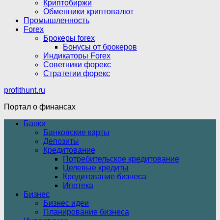
Криптобиржи
Обменники криптовалют
Промышленность
Forex
Брокеры forex
Бонусы от брокеров
Индикаторы Forex
Советники форекс
Стратегии форекс
profithunt.ru
Портал о финансах
Банки
Банковские карты
Депозиты
Кредитование
Потребительское кредитование
Целевые кредиты
Кредитование бизнеса
Ипотека
Бизнес
Бизнес идеи
Планирование бизнеса