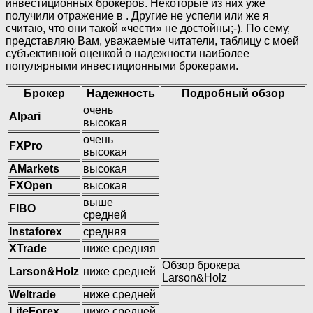
инвестиционных брокеров. Некоторые из них уже
получили отражение в . Другие не успели или же я
считаю, что они такой «чести» не достойны;-). По сему,
представляю Вам, уважаемые читатели, таблицу с моей
субъективной оценкой о надежности наиболее
популярными инвестиционными брокерами.
Брокер
Надежность
Подробный обзор
очень
Alpari
высокая
очень
FXPro
высокая
AMarkets
высокая
FXOpen
высокая
выше
FIBO
средней
Instaforex
средняя
XTrade
ниже средняя
Обзор брокера
Larson&Holz
ниже средней
Larson&Holz
Weltrade
ниже средней
LiteForex
ниже средней