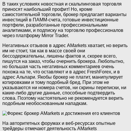
В таких условиях новостная и скальпинговая торговля
приносят наибольший профит! Но, кроме
самостоятельной торговли, брокер предлагает варианты
инвестиций в ПАММ-счета, готовые инвестиционные
портфели, разработанные профессиональными
аналитиками, и подписку на торговлю профессионалов
через платформу Mirror Trader.
Негативных отзывов в адрес AMarkets хватает, но верить
им не стоит, так как в массе своей они
бессодержательны, лишены фактов и, скорее всего,
пишутся на заказ, чтобы очернить брокера. Любопытно,
но большая часть негативных комментариев очень
похожа на те, что оставляют и в адрес FreshForex, и в
адрес Альпари. Якобы брокер не платит, манипулирует
котировками и тому подобный бред. При этом не
указываются ни номера счетов, ни скрины переписки, ни
какие-либо другие данные, способные подтвердить
слова. Поэтому настоятельно не рекомендуется верить
подобным необоснованным нападкам.
На авторитетных форумах и веб-ресурсах опытные
трейдеры отмечают деятельность AMarkets