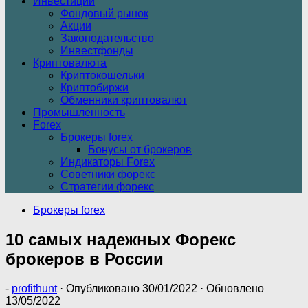
Инвестиции
Фондовый рынок
Акции
Законодательство
Инвестфонды
Криптовалюта
Криптокошельки
Криптобиржи
Обменники криптовалют
Промышленность
Forex
Брокеры forex
Бонусы от брокеров
Индикаторы Forex
Советники форекс
Стратегии форекс
Брокеры forex
10 самых надежных Форекс
брокеров в России
-
profithunt
· Опубликовано
30/01/2022
· Обновлено
13/05/2022