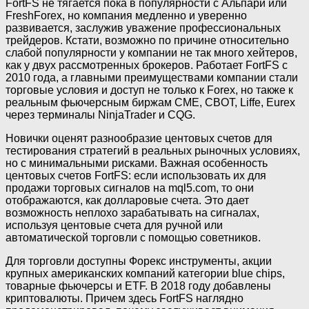
FortFS не тягается пока в популярности с Альпари или
FreshForex, но компания медленно и уверенно
развивается, заслужив уважение профессиональных
трейдеров. Кстати, возможно по причине относительно
слабой популярности у компании не так много хейтеров,
как у двух рассмотренных брокеров. Работает FortFS с
2010 года, а главными преимуществами компании стали
торговые условия и доступ не только к Forex, но также к
реальным фьючерсным биржам CME, CBOT, Liffe, Eurex
через терминалы NinjaTrader и CQG.
Новички оценят разнообразие центовых счетов для
тестирования стратегий в реальных рыночных условиях,
но с минимальными рисками. Важная особенность
центовых счетов FortFS: если использовать их для
продажи торговых сигналов на mql5.com, то они
отображаются, как долларовые счета. Это дает
возможность неплохо зарабатывать на сигналах,
используя центовые счета для ручной или
автоматической торговли с помощью советников.
Для торговли доступны Форекс инструменты, акции
крупных американских компаний категории blue chips,
товарные фьючерсы и ETF. В 2018 году добавлены
криптовалюты. Причем здесь FortFS наглядно