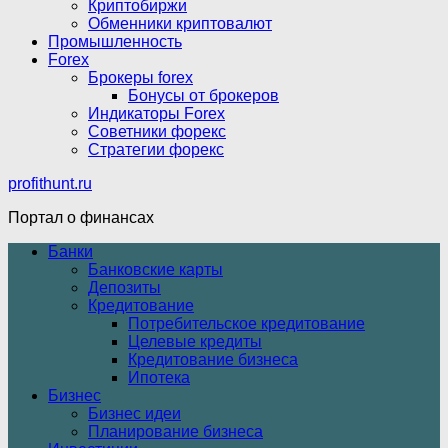
Криптобиржи
Обменники криптовалют
Промышленность
Forex
Брокеры forex
Бонусы от брокеров
Индикаторы Forex
Советники форекс
Стратегии форекс
profithunt.ru
Портал о финансах
Банки
Банковские карты
Депозиты
Кредитование
Потребительское кредитование
Целевые кредиты
Кредитование бизнеса
Ипотека
Бизнес
Бизнес идеи
Планирование бизнеса