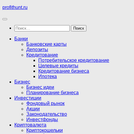
Перейти
profithunt.ru
к
содержимому
Найти:
Банки
Банковские карты
Депозиты
Кредитование
Потребительское кредитование
Целевые кредиты
Кредитование бизнеса
Ипотека
Бизнес
Бизнес идеи
Планирование бизнеса
Инвестиции
Фондовый рынок
Акции
Законодательство
Инвестфонды
Криптовалюта
Криптокошельки