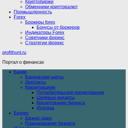
Криптобиржи
Обменники криптовалют
Промышленность
Forex
Брокеры forex
Бонусы от брокеров
Индикаторы Forex
Советники форекс
Стратегии форекс
profithunt.ru
Портал о финансах
Банки
Банковские карты
Депозиты
Кредитование
Потребительское кредитование
Целевые кредиты
Кредитование бизнеса
Ипотека
Бизнес
Бизнес идеи
Планирование бизнеса