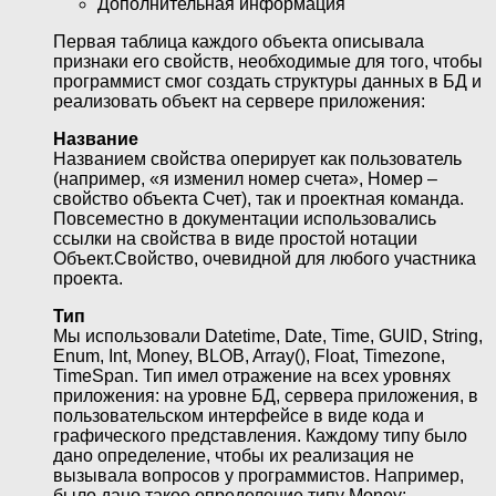
Дополнительная информация
Первая таблица каждого объекта описывала
признаки его свойств, необходимые для того, чтобы
программист смог создать структуры данных в БД и
реализовать объект на сервере приложения:
Название
Названием свойства оперирует как пользователь
(например, «я изменил номер счета», Номер –
свойство объекта Счет), так и проектная команда.
Повсеместно в документации использовались
ссылки на свойства в виде простой нотации
Объект.Свойство, очевидной для любого участника
проекта.
Тип
Мы использовали Datetime, Date, Time, GUID, String,
Enum, Int, Money, BLOB, Array(), Float, Timezone,
TimeSpan. Тип имел отражение на всех уровнях
приложения: на уровне БД, сервера приложения, в
пользовательском интерфейсе в виде кода и
графического представления. Каждому типу было
дано определение, чтобы их реализация не
вызывала вопросов у программистов. Например,
было дано такое определение типу Money: