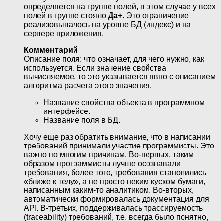
определяется на группе полей, в этом случае у всех
полей в группе стояло
Да+
. Это ограничение
реализовывалось на уровне БД (индекс) и на
сервере приложения.
Комментарий
Описание поля: что означает, для чего нужно, как
используется. Если значение свойства
вычисляемое, то это указывается явно с описанием
алгоритма расчета этого значения.
Название свойства объекта в программном
интерфейсе.
Название поля в БД.
Хочу еще раз обратить внимание, что в написании
требований принимали участие программисты. Это
важно по многим причинам. Во-первых, таким
образом программисты лучше осознавали
требования, более того, требования становились
«ближе к телу», а не просто неким куском бумаги,
написанным каким-то аналитиком. Во-вторых,
автоматически формировалась документация для
API. В-третьих, поддерживалась трассируемость
(traceability) требований, т.е. всегда было понятно,