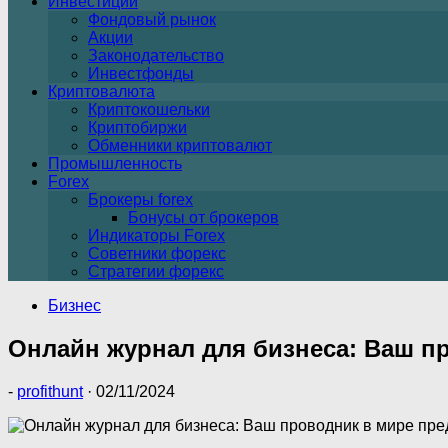
Инвестиции
Фондовый рынок
Акции
Законодательство
Инвестфонды
Криптовалюта
Криптокошельки
Криптобиржи
Обменники криптовалют
Промышленность
Forex
Брокеры forex
Бонусы от брокеров
Индикаторы Forex
Советники форекс
Стратегии форекс
Бизнес
Онлайн журнал для бизнеса: Ваш п
-
profithunt
·
02/11/2024