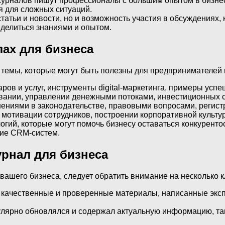
 журналов пишут профессионалы с большим опытом в бизне
 для сложных ситуаций.
статьи и новости, но и возможность участия в обсуждениях
 делиться знаниями и опытом.
ах для бизнеса
емы, которые могут быть полезны для предпринимателей н
ров и услуг, инструменты digital-маркетинга, примеры ус
ании, управлении денежными потоками, инвестиционных ст
нениями в законодательстве, правовыми вопросами, регис
, мотивации сотрудников, построении корпоративной культ
огий, которые могут помочь бизнесу оставаться конкуренто
ние CRM-систем.
рнал для бизнеса
ашего бизнеса, следует обратить внимание на несколько 
 качественные и проверенные материалы, написанные эксп
гулярно обновлялся и содержал актуальную информацию, та