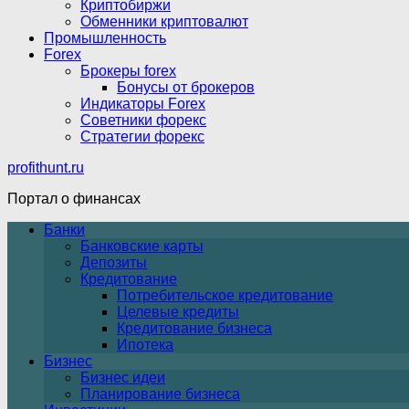
Криптобиржи
Обменники криптовалют
Промышленность
Forex
Брокеры forex
Бонусы от брокеров
Индикаторы Forex
Советники форекс
Стратегии форекс
profithunt.ru
Портал о финансах
Банки
Банковские карты
Депозиты
Кредитование
Потребительское кредитование
Целевые кредиты
Кредитование бизнеса
Ипотека
Бизнес
Бизнес идеи
Планирование бизнеса