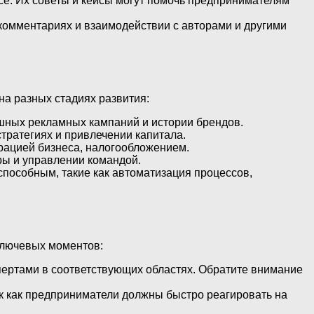
се. Их советы и кейсы могут помочь предпринимателям
, комментариях и взаимодействии с авторами и другими
а разных стадиях развития:
пешных рекламных кампаний и истории брендов.
ратегиях и привлечении капитала.
трацией бизнеса, налогообложением.
уры и управлении командой.
способным, такие как автоматизация процессов,
ключевых моментов:
ертами в соответствующих областях. Обратите внимание
к как предприниматели должны быстро реагировать на