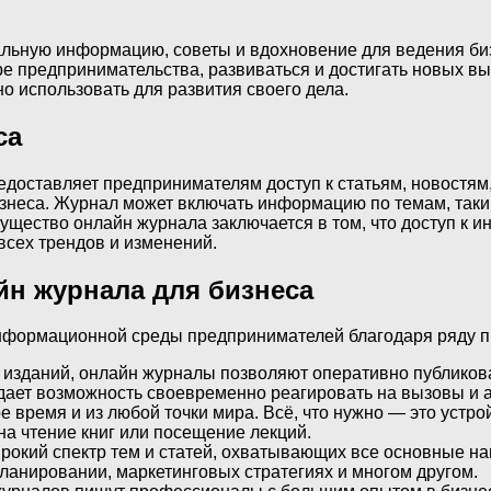
льную информацию, советы и вдохновение для ведения биз
ре предпринимательства, развиваться и достигать новых вы
о использовать для развития своего дела.
са
доставляет предпринимателям доступ к статьям, новостям,
неса. Журнал может включать информацию по темам, таким
ущество онлайн журнала заключается в том, что доступ к 
 всех трендов и изменений.
н журнала для бизнеса
нформационной среды предпринимателей благодаря ряду 
ых изданий, онлайн журналы позволяют оперативно публико
 дает возможность своевременно реагировать на вызовы и 
 время и из любой точки мира. Всё, что нужно — это устрой
на чтение книг или посещение лекций.
рокий спектр тем и статей, охватывающих все основные на
ланировании, маркетинговых стратегиях и многом другом.