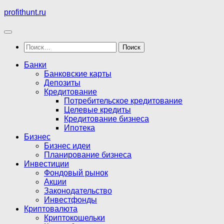
Перейти
profithunt.ru
к
содержимому
Найти:
Банки
Банковские карты
Депозиты
Кредитование
Потребительское кредитование
Целевые кредиты
Кредитование бизнеса
Ипотека
Бизнес
Бизнес идеи
Планирование бизнеса
Инвестиции
Фондовый рынок
Акции
Законодательство
Инвестфонды
Криптовалюта
Криптокошельки