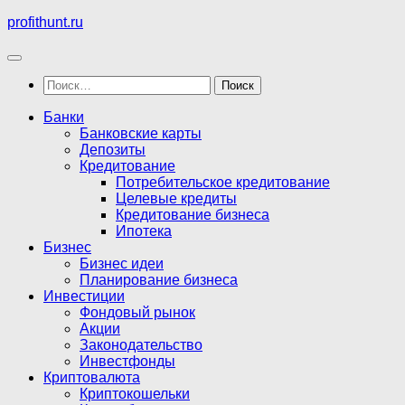
Перейти
profithunt.ru
к
содержимому
Найти:
Банки
Банковские карты
Депозиты
Кредитование
Потребительское кредитование
Целевые кредиты
Кредитование бизнеса
Ипотека
Бизнес
Бизнес идеи
Планирование бизнеса
Инвестиции
Фондовый рынок
Акции
Законодательство
Инвестфонды
Криптовалюта
Криптокошельки