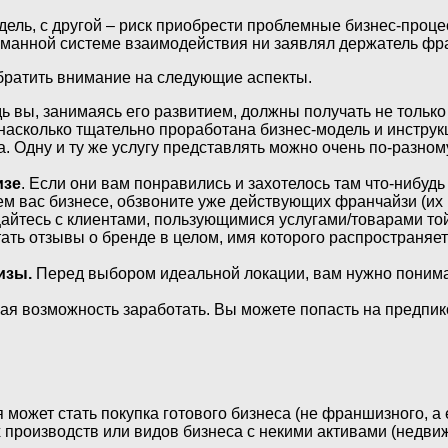
дель, с другой – риск приобрести проблемные бизнес-проц
думанной системе взаимодействия ни заявлял держатель ф
ратить внимание на следующие аспекты.
ь вы, занимаясь его развитием, должны получать не только 
 насколько тщательно проработана бизнес-модель и инструк
. Одну и ту же услугу представлять можно очень по-разном
изе
. Если они вам понравились и захотелось там что-нибудь 
 вас бизнесе, обзвоните уже действующих франчайзи (их 
айтесь с клиентами, пользующимися услугами/товарами той
ать отзывы о бренде в целом, имя которого распространяет
изы.
Перед выбором идеальной локации, вам нужно понимат
ая возможность заработать. Вы можете попасть на предпик
ожет стать покупка готового бизнеса (не франшизного, а 
 производств или видов бизнеса с некими активами (недв