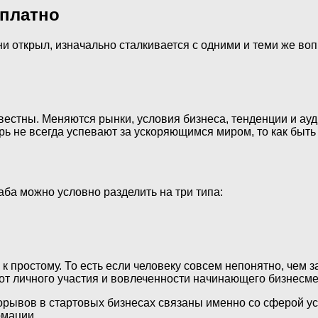
сплатно
и открыл, изначально сталкивается с одними и теми же во
звестны. Меняются рынки, условия бизнеса, тенденции и ауд
ь не всегда успевают за ускоряющимся миром, то как быть
а можно условно разделить на три типа:
к простому. То есть если человеку совсем непонятно, чем з
от личного участия и вовлеченности начинающего бизнесмен
ывов в стартовых бизнесах связаны именно со сферой услу
рмации.