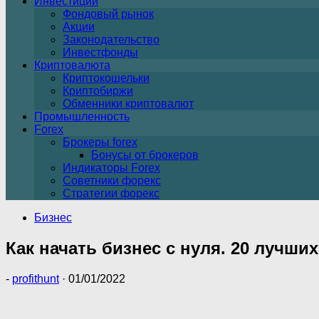
Инвестиции
Фондовый рынок
Акции
Законодательство
Инвестфонды
Криптовалюта
Криптокошельки
Криптобиржи
Обменники криптовалют
Промышленность
Forex
Брокеры forex
Бонусы от брокеров
Индикаторы Forex
Советники форекс
Стратегии форекс
Бизнес
Как начать бизнес с нуля. 20 лучши
-
profithunt
·
01/01/2022