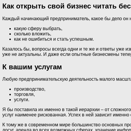
Как открыть свой бизнес читать бе
Каждый начинающий предприниматель, какое бы дело он н
какую сферу выбрать,
сколько вложить,
как не ошибиться и стать успешным.
Казалось бы, вопросы всегда одни и те же и ответы уже и
уже не актуальны. И даже если опытные бизнесмены тепер
К вашим услугам
Любую предпринимательскую деятельность малого масштаб
производство,
торговля,
услуги.
Я бы поставила их именно в такой иерархии – от сложного 
услуг наименее рискованная. Успех в ней зависит именно 
К тому же в современном мире большинство основных прор
досуг, аренда во всех возможных сферах, хранение инфо