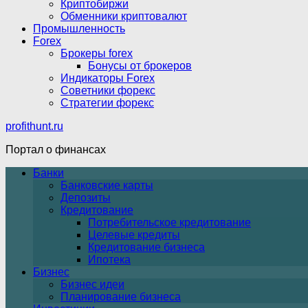
Криптобиржи
Обменники криптовалют
Промышленность
Forex
Брокеры forex
Бонусы от брокеров
Индикаторы Forex
Советники форекс
Стратегии форекс
profithunt.ru
Портал о финансах
Банки
Банковские карты
Депозиты
Кредитование
Потребительское кредитование
Целевые кредиты
Кредитование бизнеса
Ипотека
Бизнес
Бизнес идеи
Планирование бизнеса