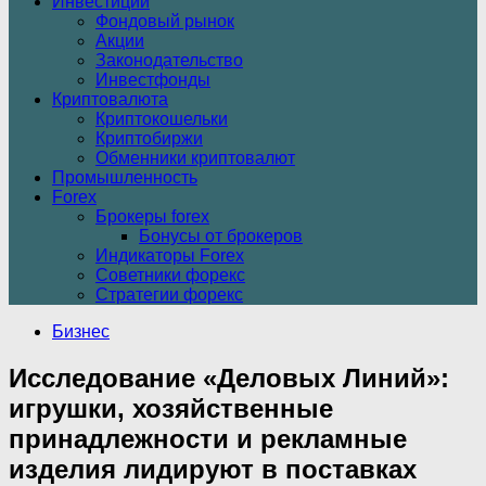
Инвестиции
Фондовый рынок
Акции
Законодательство
Инвестфонды
Криптовалюта
Криптокошельки
Криптобиржи
Обменники криптовалют
Промышленность
Forex
Брокеры forex
Бонусы от брокеров
Индикаторы Forex
Советники форекс
Стратегии форекс
Бизнес
Исследование «Деловых Линий»:
игрушки, хозяйственные
принадлежности и рекламные
изделия лидируют в поставках