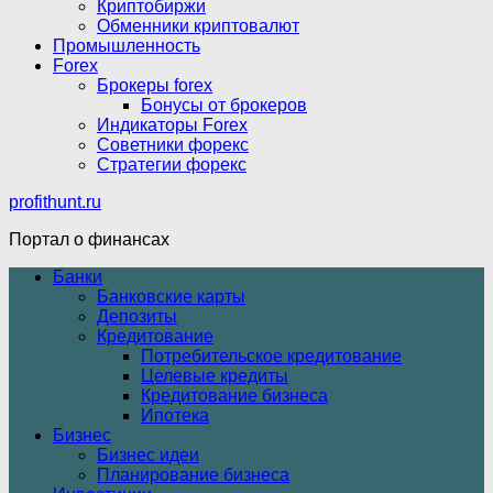
Криптобиржи
Обменники криптовалют
Промышленность
Forex
Брокеры forex
Бонусы от брокеров
Индикаторы Forex
Советники форекс
Стратегии форекс
profithunt.ru
Портал о финансах
Банки
Банковские карты
Депозиты
Кредитование
Потребительское кредитование
Целевые кредиты
Кредитование бизнеса
Ипотека
Бизнес
Бизнес идеи
Планирование бизнеса