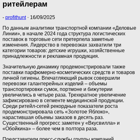
ритейлерам
-
profithunt
·
16/09/2025
По данным аналитики транспортной компании «Деловые
Линии», в начале 2024 года структура логистических
поставок в торговые сети претерпела заметные
изменения. Лидерство в перевозках захватили три
категории товаров: детские игрушки, хозяйственные
принадлежности и рекламная продукция.
Значительную динамику продемонстрировали также
поставки парфюмерно-косметических средств и товаров
личной гигиены. Впечатляющий рывок совершили
перевозки галантерейных изделий – объемы
транспортировки сумок, портмоне и бижутерии
увеличились в четыре раза. Трехкратное увеличение
зафиксировано в сегменте медицинской продукции.
Среди ритейл-сетей рекордные показатели роста
продемонстрировала сеть «Золотое Яблоко»,
нарастившая объемы заказов в десять раз.
Существенный прогресс заметен у «Вкусвилла» и
«Обойкина» – более чем в полтора раза.
Представители пресс-службы группы компаний