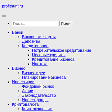
Перейти
profithunt.ru
к
содержимому
Найти:
Банки
Банковские карты
Депозиты
Кредитование
Потребительское кредитование
Целевые кредиты
Кредитование бизнеса
Ипотека
Бизнес
Бизнес идеи
Планирование бизнеса
Инвестиции
Фондовый рынок
Акции
Законодательство
Инвестфонды
Криптовалюта
Криптокошельки