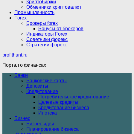
Криптобиржи
Обменники криптовалют
Промышленность
Forex
Брокеры forex
Бонусы от брокеров
Индикаторы Forex
Советники форекс
Стратегии форекс
profithunt.ru
Портал о финансах
Банки
Банковские карты
Депозиты
Кредитование
Потребительское кредитование
Целевые кредиты
Кредитование бизнеса
Ипотека
Бизнес
Бизнес идеи
Планирование бизнеса