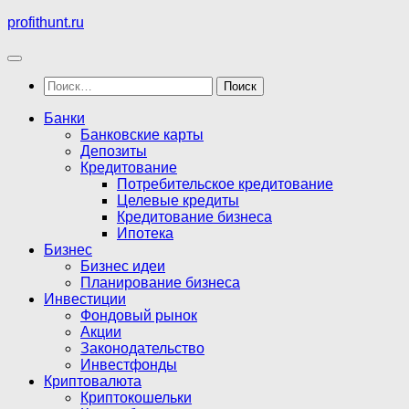
Перейти
profithunt.ru
к
содержимому
Найти:
Банки
Банковские карты
Депозиты
Кредитование
Потребительское кредитование
Целевые кредиты
Кредитование бизнеса
Ипотека
Бизнес
Бизнес идеи
Планирование бизнеса
Инвестиции
Фондовый рынок
Акции
Законодательство
Инвестфонды
Криптовалюта
Криптокошельки