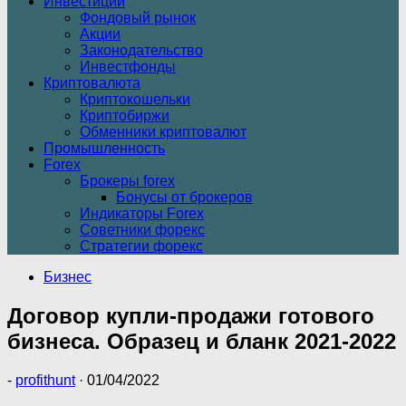
Инвестиции
Фондовый рынок
Акции
Законодательство
Инвестфонды
Криптовалюта
Криптокошельки
Криптобиржи
Обменники криптовалют
Промышленность
Forex
Брокеры forex
Бонусы от брокеров
Индикаторы Forex
Советники форекс
Стратегии форекс
Бизнес
Договор купли-продажи готового
бизнеса. Образец и бланк 2021-2022
-
profithunt
·
01/04/2022