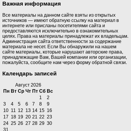
Важная информация
Все материалы на данном сайте взяты из открытых
источников — имеют обратную ссылку на материал в
интернете или присланы посетителями сайта и
предоставляются исключительно в ознакомительных
целях. Права на материалы принадлежат их владельцам.
Администрация сайта ответственности за содержание
материала не несет. Если Вы обнаружили на нашем
сайте материалы, которые нарушают авторские права,
принадлежащие Вам, Вашей компании или организации,
пожалуйста, сообщите нам через форму обратной связи.
Календарь записей
Август 2026
Пн
Вт
Ср
Чт
Пт
Сб
Вс
1
2
3
4
5
6
7
8
9
10
11
12
13
14
15
16
17
18
19
20
21
22
23
24
25
26
27
28
29
30
31