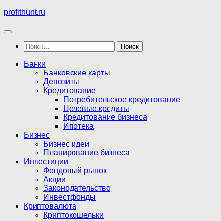
Перейти
profithunt.ru
к
содержимому
Найти:
Банки
Банковские карты
Депозиты
Кредитование
Потребительское кредитование
Целевые кредиты
Кредитование бизнеса
Ипотека
Бизнес
Бизнес идеи
Планирование бизнеса
Инвестиции
Фондовый рынок
Акции
Законодательство
Инвестфонды
Криптовалюта
Криптокошельки