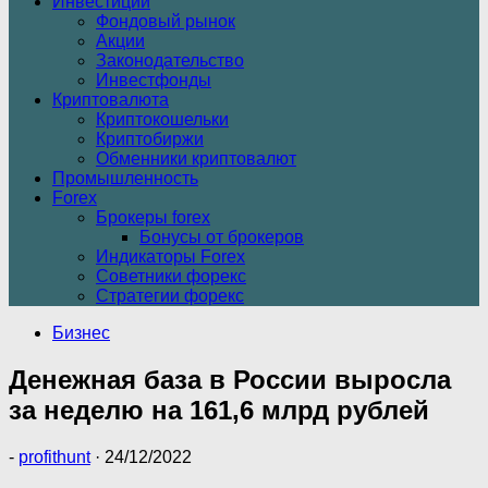
Инвестиции
Фондовый рынок
Акции
Законодательство
Инвестфонды
Криптовалюта
Криптокошельки
Криптобиржи
Обменники криптовалют
Промышленность
Forex
Брокеры forex
Бонусы от брокеров
Индикаторы Forex
Советники форекс
Стратегии форекс
Бизнес
Денежная база в России выросла
за неделю на 161,6 млрд рублей
-
profithunt
·
24/12/2022