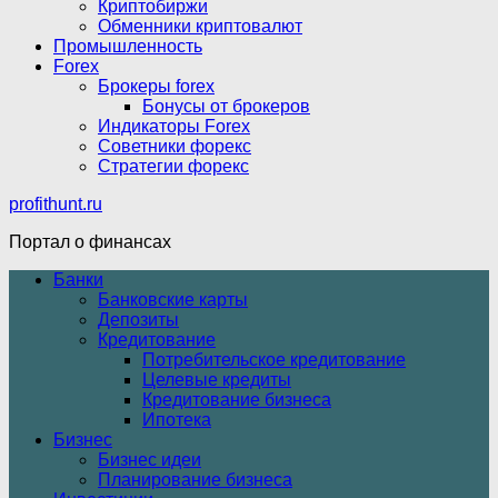
Криптобиржи
Обменники криптовалют
Промышленность
Forex
Брокеры forex
Бонусы от брокеров
Индикаторы Forex
Советники форекс
Стратегии форекс
profithunt.ru
Портал о финансах
Банки
Банковские карты
Депозиты
Кредитование
Потребительское кредитование
Целевые кредиты
Кредитование бизнеса
Ипотека
Бизнес
Бизнес идеи
Планирование бизнеса