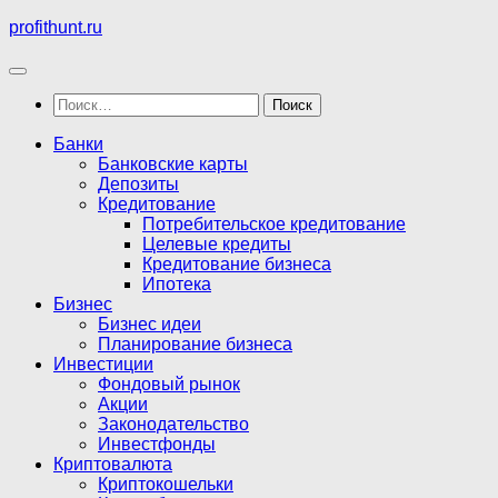
Перейти
profithunt.ru
к
содержимому
Найти:
Банки
Банковские карты
Депозиты
Кредитование
Потребительское кредитование
Целевые кредиты
Кредитование бизнеса
Ипотека
Бизнес
Бизнес идеи
Планирование бизнеса
Инвестиции
Фондовый рынок
Акции
Законодательство
Инвестфонды
Криптовалюта
Криптокошельки