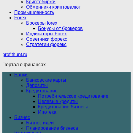
Криптобиржи
Обменники криптовалют
Промышленность
Forex
Брокеры forex
Бонусы от брокеров
Индикаторы Forex
Советники форекс
Стратегии форекс
profithunt.ru
Портал о финансах
Банки
Банковские карты
Депозиты
Кредитование
Потребительское кредитование
Целевые кредиты
Кредитование бизнеса
Ипотека
Бизнес
Бизнес идеи
Планирование бизнеса