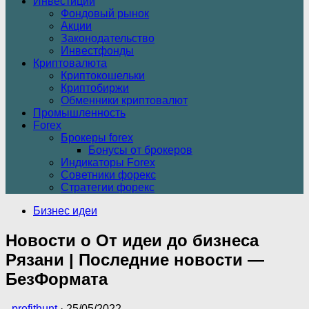
Инвестиции
Фондовый рынок
Акции
Законодательство
Инвестфонды
Криптовалюта
Криптокошельки
Криптобиржи
Обменники криптовалют
Промышленность
Forex
Брокеры forex
Бонусы от брокеров
Индикаторы Forex
Советники форекс
Стратегии форекс
Бизнес идеи
Новости o От идеи до бизнеса
Рязани | Последние новости —
БезФормата
-
profithunt
·
25/05/2022