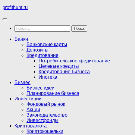
Перейти
profithunt.ru
к
содержимому
Найти:
Банки
Банковские карты
Депозиты
Кредитование
Потребительское кредитование
Целевые кредиты
Кредитование бизнеса
Ипотека
Бизнес
Бизнес идеи
Планирование бизнеса
Инвестиции
Фондовый рынок
Акции
Законодательство
Инвестфонды
Криптовалюта
Криптокошельки