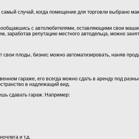
от самый случай, когда помещение для торговли выбрано ма
 пообщавшись с автолюбителями, оставляющими свои машин
тем, заработав репутацию местного автодельца, можно зан
т свои плоды, бизнес можно автоматизировать, наняв прода
твенном гараже, его всегда можно сдать в аренду под разн
остранство в надлежащий вид.
уешь сдавать гараж. Например:
очлега и т.д.