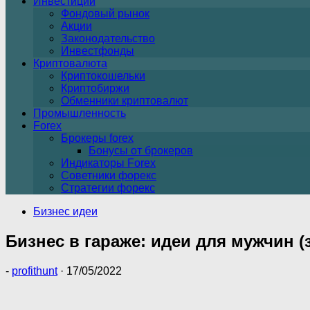
Инвестиции
Фондовый рынок
Акции
Законодательство
Инвестфонды
Криптовалюта
Криптокошельки
Криптобиржи
Обменники криптовалют
Промышленность
Forex
Брокеры forex
Бонусы от брокеров
Индикаторы Forex
Советники форекс
Стратегии форекс
Бизнес идеи
Бизнес в гараже: идеи для мужчин (з
-
profithunt
·
17/05/2022