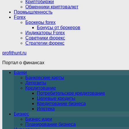
Криптобиржи
Обменники криптовалют
Промышленность
Forex
Брокеры forex
Бонусы от брокеров
Индикаторы Forex
Советники форекс
Стратегии форекс
profithunt.ru
Портал о финансах
Банки
Банковские карты
Депозиты
Кредитование
Потребительское кредитование
Целевые кредиты
Кредитование бизнеса
Ипотека
Бизнес
Бизнес идеи
Планирование бизнеса