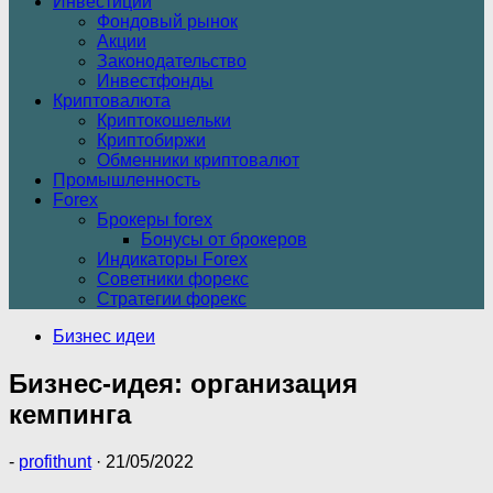
Инвестиции
Фондовый рынок
Акции
Законодательство
Инвестфонды
Криптовалюта
Криптокошельки
Криптобиржи
Обменники криптовалют
Промышленность
Forex
Брокеры forex
Бонусы от брокеров
Индикаторы Forex
Советники форекс
Стратегии форекс
Бизнес идеи
Бизнес-идея: организация
кемпинга
-
profithunt
·
21/05/2022