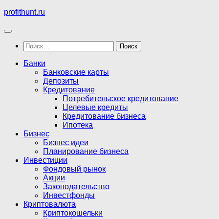
Перейти
profithunt.ru
к
содержимому
Найти:
Банки
Банковские карты
Депозиты
Кредитование
Потребительское кредитование
Целевые кредиты
Кредитование бизнеса
Ипотека
Бизнес
Бизнес идеи
Планирование бизнеса
Инвестиции
Фондовый рынок
Акции
Законодательство
Инвестфонды
Криптовалюта
Криптокошельки