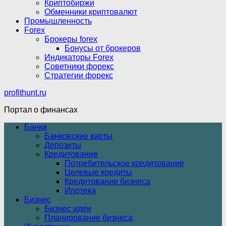
Криптобиржи
Обменники криптовалют
Промышленность
Forex
Брокеры forex
Бонусы от брокеров
Индикаторы Forex
Советники форекс
Стратегии форекс
profithunt.ru
Портал о финансах
Банки
Банковские карты
Депозиты
Кредитование
Потребительское кредитование
Целевые кредиты
Кредитование бизнеса
Ипотека
Бизнес
Бизнес идеи
Планирование бизнеса