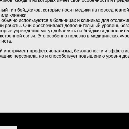
жиков, каждый из которых имеет свои особенности и предн
ный тип бейджиков, которые носят медики на повседневно
 или клиники.
и обычно используются в больницах и клиниках для отслеж
и работы. Они обеспечивают дополнительный уровень безо
оторые учреждения могут добавлять на бейджики дополните
экстренной связи. Это особенно полезно в медицинских уч
листа.
ный инструмент профессионализма, безопасности и эффекти
ацию персонала, но и способствует повышению уровня дов