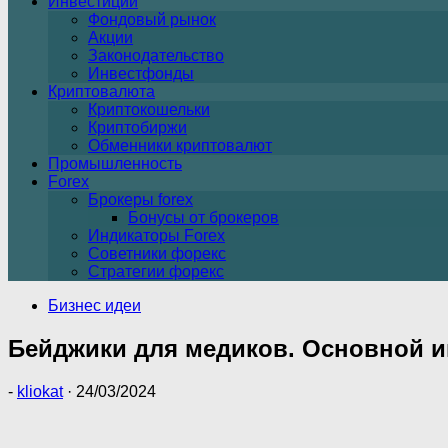
Инвестиции
Фондовый рынок
Акции
Законодательство
Инвестфонды
Криптовалюта
Криптокошельки
Криптобиржи
Обменники криптовалют
Промышленность
Forex
Брокеры forex
Бонусы от брокеров
Индикаторы Forex
Советники форекс
Стратегии форекс
Бизнес идеи
Бейджики для медиков. Основной и
-
kliokat
·
24/03/2024