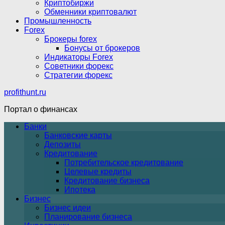
Криптобиржи
Обменники криптовалют
Промышленность
Forex
Брокеры forex
Бонусы от брокеров
Индикаторы Forex
Советники форекс
Стратегии форекс
profithunt.ru
Портал о финансах
Банки
Банковские карты
Депозиты
Кредитование
Потребительское кредитование
Целевые кредиты
Кредитование бизнеса
Ипотека
Бизнес
Бизнес идеи
Планирование бизнеса