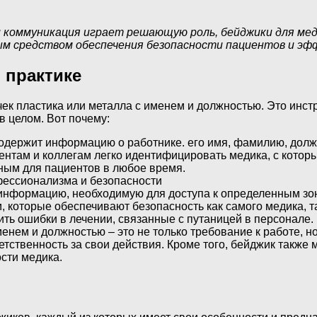
 и коммуникация играет решающую роль, бейджики для м
ым средством обеспечения безопасности пациентов и эф
 практике
чек пластика или металла с именем и должностью. Это инстр
в целом. Вот почему:
одержит информацию о работнике. его имя, фамилию, должн
нтам и коллегам легко идентифицировать медика, с которы
пным для пациентов в любое время.
 информацию, необходимую для доступа к определенным зо
, которые обеспечивают безопасность как самого медика, та
ть ошибки в лечении, связанные с путаницей в персонале.
менем и должностью – это не только требование к работе, 
тветственность за свои действия. Кроме того, бейджик так
сти медика.