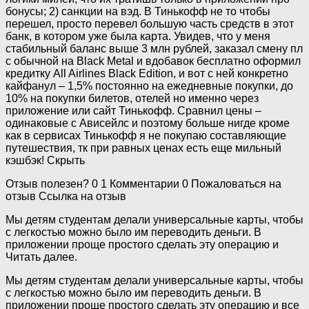
бонусы; 2) санкции на вэд. В Тинькофф не то чтобы
перешел, просто перевел большую часть средств в этот
банк, в котором уже была карта. Увидев, что у меня
стабильный баланс выше 3 млн рублей, заказал смену пл
с обычной на Black Metal и вдобавок бесплатно оформил
кредитку All Airlines Black Edition, и вот с ней конкретно
кайфанул – 1,5% постоянно на ежедневные покупки, до
10% на покупки билетов, отелей но именно через
приложение или сайт Тинькофф. Сравнил цены –
одинаковые с Ависейлс и поэтому больше нигде кроме
как в сервисах Тинькофф я не покупаю составляющие
путешествия, тк при равных ценах есть еще мильный
кэшбэк! Скрыть
Отзыв полезен? 0 1 Комментарии 0 Пожаловаться на
отзыв Ссылка на отзыв
Мы детям студентам делали универсальные карты, чтобы
с легкостью можно было им переводить деньги. В
приложении проще простого сделать эту операцию и
Читать далее.
Мы детям студентам делали универсальные карты, чтобы
с легкостью можно было им переводить деньги. В
приложении проще простого сделать эту операцию и все