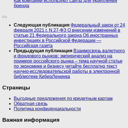
Как компании используют сайты для укрепления
бренда
Следующая публикация
Федеральный закон от 24
февраля 2021 г. N 27-ФЗ О внесении изменений в
статью 21 Федерального закона Об иностранных
инвестициях в Российской Федерации —
Российская газета
Предыдущая публикация
Взаимосвязь валютного
и фондового рынков: эмпирический анализ на
примере российского рынка – тема научной статьи
по экономике и бизнесу читайте бесплатно текст
научно-исследовательской работы в электронной
библиотеке КиберЛенинка
Страницы
Выгодные предложения по кредитным картам
Обратная связь
Политика конфиденциальности
Важная информация