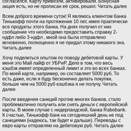
согласился. Карту привезли, активировали. Бонусная
акция есть, но не прописан её срок, решил. Читать далее
Всем доброго времени суток! Я являюсь клиентом банка
Тинькофф почти на протяжение 10 лет, имея практически
все продукты этого банка. На днях получил от них
сообщение что необходимо предоставить справку 2-
ндфл либо 3-ндфл , мной она была отправлено
мгновенно, полноценно я не придал этому никакого зна.
Читать далее
Хочу поделиться опытом по поводу дебетовой карты. У
меня это Май лайф от УБРиР. Дело в том, что весь
кэшбэк имеет определенный лимит и это во всех банках.
По моей карте, например, он составляет 5000 руб. То
есть даже, если я буду бесконечно делать покупки,
больше чем на 5000 руб кэшбэка я не получу. Читать
далее
После введения санкций против многих банков, стало
проблематично получить или снять деньги с европейской
карты. В моем случае с нидерландской, банка Rabobank.
К счастью, Тинькофф банк на сегодняшний день не под
санкциями (надеюсь, так будет и дальше). Переводы с
евро карты отправляю на дебетовую руб. Читать далее