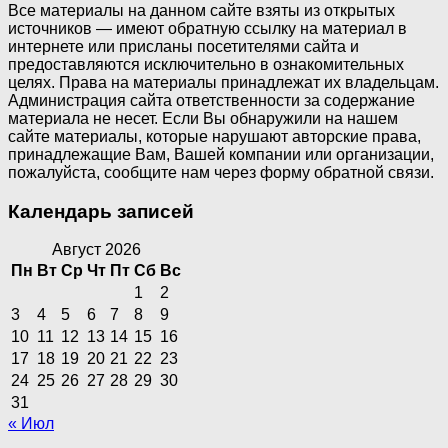
Все материалы на данном сайте взяты из открытых
источников — имеют обратную ссылку на материал в
интернете или присланы посетителями сайта и
предоставляются исключительно в ознакомительных
целях. Права на материалы принадлежат их владельцам.
Администрация сайта ответственности за содержание
материала не несет. Если Вы обнаружили на нашем
сайте материалы, которые нарушают авторские права,
принадлежащие Вам, Вашей компании или организации,
пожалуйста, сообщите нам через форму обратной связи.
Календарь записей
Август 2026
Пн
Вт
Ср
Чт
Пт
Сб
Вс
1
2
3
4
5
6
7
8
9
10
11
12
13
14
15
16
17
18
19
20
21
22
23
24
25
26
27
28
29
30
31
« Июл