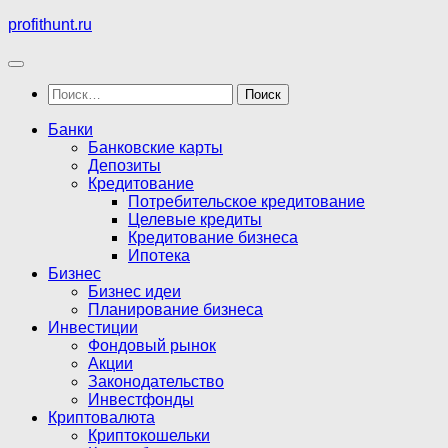
Перейти
profithunt.ru
к
содержимому
Найти:
Банки
Банковские карты
Депозиты
Кредитование
Потребительское кредитование
Целевые кредиты
Кредитование бизнеса
Ипотека
Бизнес
Бизнес идеи
Планирование бизнеса
Инвестиции
Фондовый рынок
Акции
Законодательство
Инвестфонды
Криптовалюта
Криптокошельки