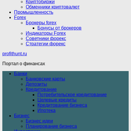
Криптобиржи
Обменники криптовалют
Промышленность
Forex
Брокеры forex
Бонусы от брокеров
Индикаторы Forex
Советники форекс
Стратегии форекс
profithunt.ru
Портал о финансах
Банки
Банковские карты
Депозиты
Кредитование
Потребительское кредитование
Целевые кредиты
Кредитование бизнеса
Ипотека
Бизнес
Бизнес идеи
Планирование бизнеса