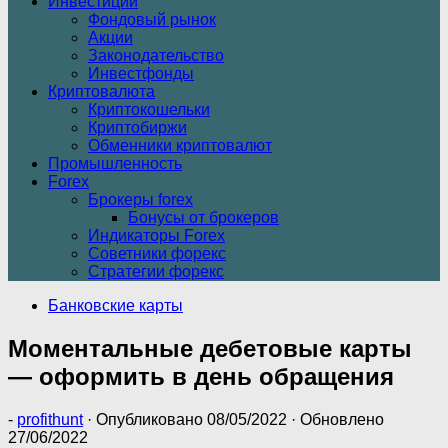
Инвестиции
Фондовый рынок
Акции
Законодательство
Инвестфонды
Криптовалюта
Криптокошельки
Криптобиржи
Обменники криптовалют
Промышленность
Forex
Брокеры forex
Бонусы от брокеров
Индикаторы Forex
Советники форекс
Стратегии форекс
Банковские карты
Моментальные дебетовые карты
— оформить в день обращения
-
profithunt
· Опубликовано
08/05/2022
· Обновлено
27/06/2022