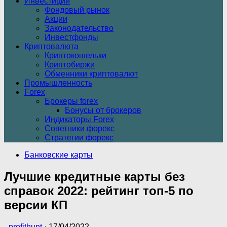
Инвестиции
Фондовый рынок
Акции
Законодательство
Инвестфонды
Криптовалюта
Криптокошельки
Криптобиржи
Обменники криптовалют
Промышленность
Forex
Брокеры forex
Бонусы от брокеров
Индикаторы Forex
Советники форекс
Стратегии форекс
Банковские карты
Лучшие кредитные карты без
справок 2022: рейтинг топ-5 по
версии КП
-
profithunt
·
17/04/2022