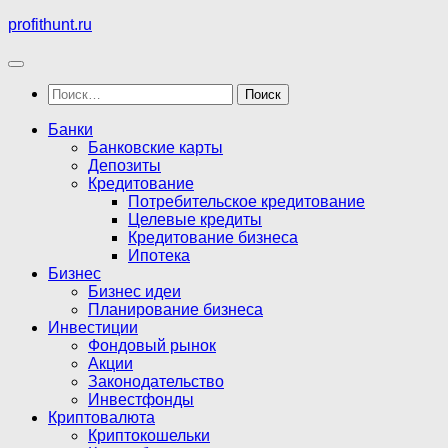
Перейти
profithunt.ru
к
содержимому
Найти:
Банки
Банковские карты
Депозиты
Кредитование
Потребительское кредитование
Целевые кредиты
Кредитование бизнеса
Ипотека
Бизнес
Бизнес идеи
Планирование бизнеса
Инвестиции
Фондовый рынок
Акции
Законодательство
Инвестфонды
Криптовалюта
Криптокошельки