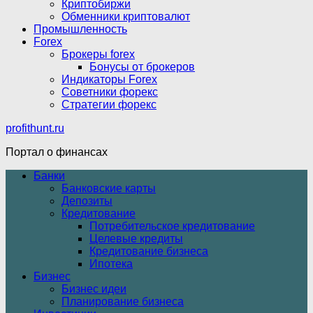
Криптобиржи
Обменники криптовалют
Промышленность
Forex
Брокеры forex
Бонусы от брокеров
Индикаторы Forex
Советники форекс
Стратегии форекс
profithunt.ru
Портал о финансах
Банки
Банковские карты
Депозиты
Кредитование
Потребительское кредитование
Целевые кредиты
Кредитование бизнеса
Ипотека
Бизнес
Бизнес идеи
Планирование бизнеса