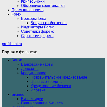
Криптобиржи
Обменники криптовалют
Промышленность
Forex
Брокеры forex
Бонусы от брокеров
Индикаторы Forex
Советники форекс
Стратегии форекс
profithunt.ru
Портал о финансах
Банки
Банковские карты
Депозиты
Кредитование
Потребительское кредитование
Целевые кредиты
Кредитование бизнеса
Ипотека
Бизнес
Бизнес идеи
Планирование бизнеса