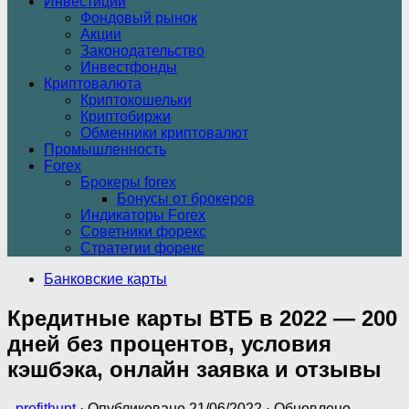
Инвестиции
Фондовый рынок
Акции
Законодательство
Инвестфонды
Криптовалюта
Криптокошельки
Криптобиржи
Обменники криптовалют
Промышленность
Forex
Брокеры forex
Бонусы от брокеров
Индикаторы Forex
Советники форекс
Стратегии форекс
Банковские карты
Кредитные карты ВТБ в 2022 — 200
дней без процентов, условия
кэшбэка, онлайн заявка и отзывы
-
profithunt
· Опубликовано
21/06/2022
· Обновлено