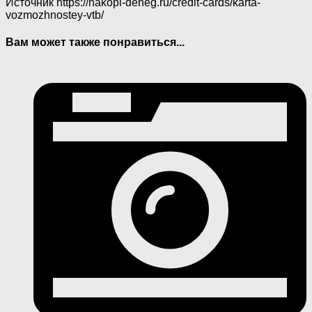
Источник
https://nakopi-deneg.ru/credit-cards/karta-
vozmozhnostey-vtb/
Вам может также понравиться...