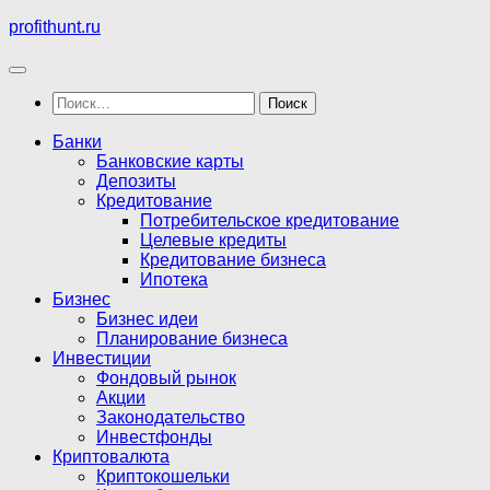
Перейти
profithunt.ru
к
содержимому
Найти:
Банки
Банковские карты
Депозиты
Кредитование
Потребительское кредитование
Целевые кредиты
Кредитование бизнеса
Ипотека
Бизнес
Бизнес идеи
Планирование бизнеса
Инвестиции
Фондовый рынок
Акции
Законодательство
Инвестфонды
Криптовалюта
Криптокошельки