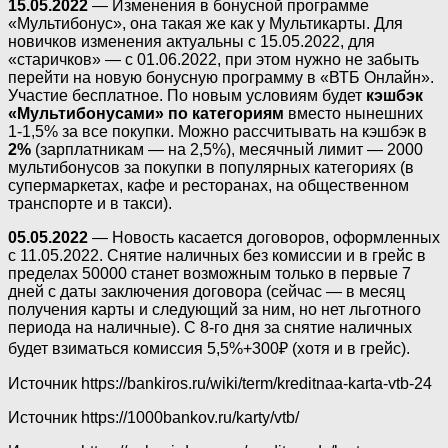
15.05.2022
— Изменения в бонусной программе
«Мультибонус», она такая же как у Мультикарты. Для
новичков изменения актуальны с 15.05.2022, для
«старичков» — с 01.06.2022, при этом нужно не забыть
перейти на новую бонусную программу в «ВТБ Онлайн».
Участие бесплатное. По новым условиям будет
кэшбэк
«Мультибонусами» по категориям
вместо нынешних
1-1,5% за все покупки. Можно рассчитывать на кэшбэк в
2%
(зарплатникам — на 2,5%), месячный лимит — 2000
мультибонусов за покупки в популярных категориях (в
супермаркетах, кафе и ресторанах, на общественном
транспорте и в такси).
05.05.2022
— Новость касается договоров, оформленных
с 11.05.2022. Снятие наличных без комиссии и в грейс в
пределах 50000 станет возможным только в первые 7
дней с даты заключения договора (сейчас — в месяц
получения карты и следующий за ним, но нет льготного
периода на наличные). С 8-го дня за снятие наличных
будет взиматься комиссия 5,5%+300₽ (хотя и в грейс).
Источник
https://bankiros.ru/wiki/term/kreditnaa-karta-vtb-24
Источник
https://1000bankov.ru/karty/vtb/