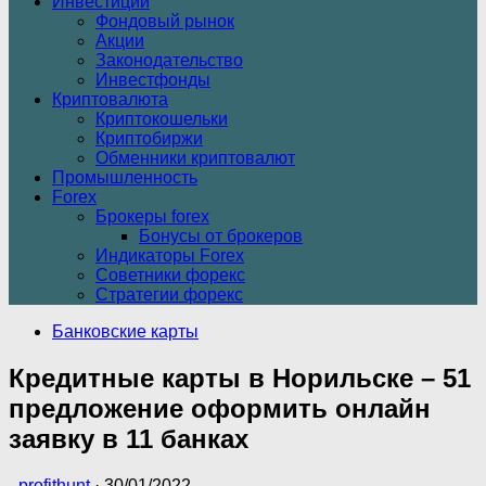
Инвестиции
Фондовый рынок
Акции
Законодательство
Инвестфонды
Криптовалюта
Криптокошельки
Криптобиржи
Обменники криптовалют
Промышленность
Forex
Брокеры forex
Бонусы от брокеров
Индикаторы Forex
Советники форекс
Стратегии форекс
Банковские карты
Кредитные карты в Норильске – 51
предложение оформить онлайн
заявку в 11 банках
-
profithunt
·
30/01/2022