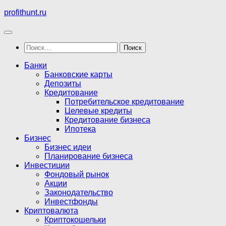
Перейти
profithunt.ru
к
содержимому
Найти:
Банки
Банковские карты
Депозиты
Кредитование
Потребительское кредитование
Целевые кредиты
Кредитование бизнеса
Ипотека
Бизнес
Бизнес идеи
Планирование бизнеса
Инвестиции
Фондовый рынок
Акции
Законодательство
Инвестфонды
Криптовалюта
Криптокошельки