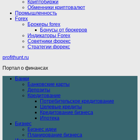
Криптобиржи
Обменники криптовалют
Промышленность
Forex
Брокеры forex
Бонусы от брокеров
Индикаторы Forex
Советники форекс
Стратегии форекс
profithunt.ru
Портал о финансах
Банки
Банковские карты
Депозиты
Кредитование
Потребительское кредитование
Целевые кредиты
Кредитование бизнеса
Ипотека
Бизнес
Бизнес идеи
Планирование бизнеса