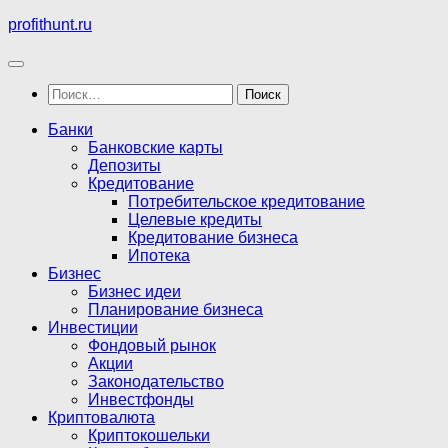
Перейти
profithunt.ru
к
содержимому
Найти:
Банки
Банковские карты
Депозиты
Кредитование
Потребительское кредитование
Целевые кредиты
Кредитование бизнеса
Ипотека
Бизнес
Бизнес идеи
Планирование бизнеса
Инвестиции
Фондовый рынок
Акции
Законодательство
Инвестфонды
Криптовалюта
Криптокошельки