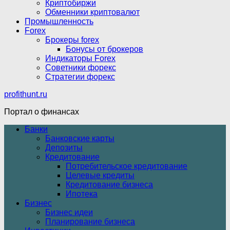
Криптобиржи
Обменники криптовалют
Промышленность
Forex
Брокеры forex
Бонусы от брокеров
Индикаторы Forex
Советники форекс
Стратегии форекс
profithunt.ru
Портал о финансах
Банки
Банковские карты
Депозиты
Кредитование
Потребительское кредитование
Целевые кредиты
Кредитование бизнеса
Ипотека
Бизнес
Бизнес идеи
Планирование бизнеса