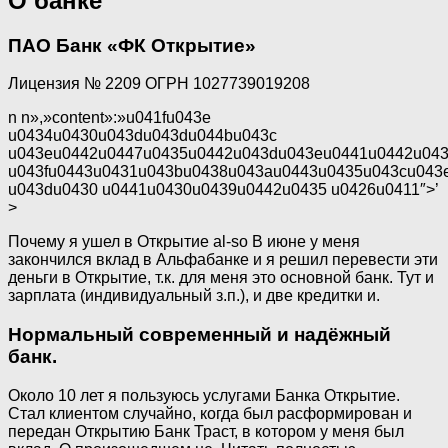
О банке
ПАО Банк «ФК Открытие»
Лицензия № 2209 ОГРН 1027739019208
n n»,»content»:»u041fu043e
u0434u0430u043du043du044bu043c
u043eu0442u0447u0435u0442u043du043eu0441u0442u043
u043fu0443u0431u043bu0438u043au0443u0435u043cu043
u043du0430 u0441u0430u0439u0442u0435 u0426u0411″>’
>
Почему я ушел в Открытие al-so В июне у меня
закончился вклад в Альфабанке и я решил перевести эти
деньги в Открытие, т.к. для меня это основной банк. Тут и
зарплата (индивидуальный з.п.), и две кредитки и.
Нормальный современный и надёжный
банк.
Около 10 лет я пользуюсь услугами Банка Открытие.
Стал клиентом случайно, когда был расформирован и
передан Открытию Банк Траст, в котором у меня был