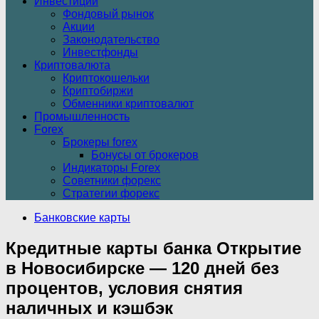
Инвестиции
Фондовый рынок
Акции
Законодательство
Инвестфонды
Криптовалюта
Криптокошельки
Криптобиржи
Обменники криптовалют
Промышленность
Forex
Брокеры forex
Бонусы от брокеров
Индикаторы Forex
Советники форекс
Стратегии форекс
Банковские карты
Кредитные карты банка Открытие
в Новосибирске — 120 дней без
процентов, условия снятия
наличных и кэшбэк