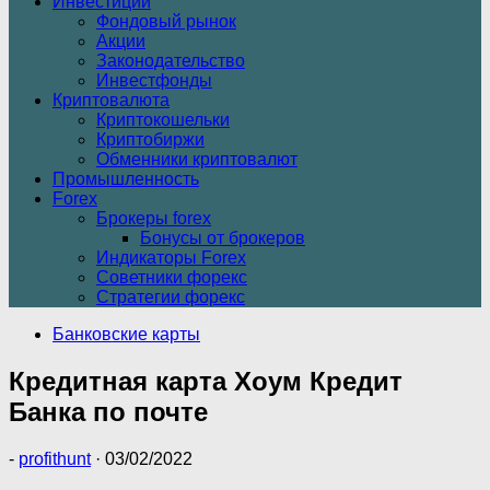
Инвестиции
Фондовый рынок
Акции
Законодательство
Инвестфонды
Криптовалюта
Криптокошельки
Криптобиржи
Обменники криптовалют
Промышленность
Forex
Брокеры forex
Бонусы от брокеров
Индикаторы Forex
Советники форекс
Стратегии форекс
Банковские карты
Кредитная карта Хоум Кредит
Банка по почте
-
profithunt
·
03/02/2022