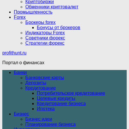
Криптобиржи
Обменники криптовалют
Промышленность
Forex
Брокеры forex
Бонусы от брокеров
Индикаторы Forex
Советники форекс
Стратегии форекс
profithunt.ru
Портал о финансах
Банки
Банковские карты
Депозиты
Кредитование
Потребительское кредитование
Целевые кредиты
Кредитование бизнеса
Ипотека
Бизнес
Бизнес идеи
Планирование бизнеса