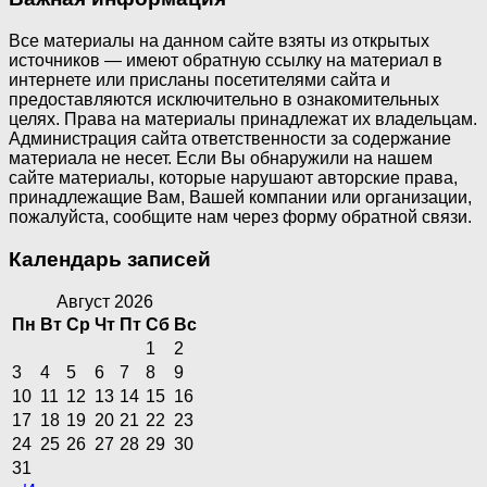
Все материалы на данном сайте взяты из открытых
источников — имеют обратную ссылку на материал в
интернете или присланы посетителями сайта и
предоставляются исключительно в ознакомительных
целях. Права на материалы принадлежат их владельцам.
Администрация сайта ответственности за содержание
материала не несет. Если Вы обнаружили на нашем
сайте материалы, которые нарушают авторские права,
принадлежащие Вам, Вашей компании или организации,
пожалуйста, сообщите нам через форму обратной связи.
Календарь записей
Август 2026
Пн
Вт
Ср
Чт
Пт
Сб
Вс
1
2
3
4
5
6
7
8
9
10
11
12
13
14
15
16
17
18
19
20
21
22
23
24
25
26
27
28
29
30
31