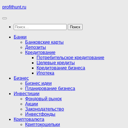
Перейти
profithunt.ru
к
содержимому
Найти:
Банки
Банковские карты
Депозиты
Кредитование
Потребительское кредитование
Целевые кредиты
Кредитование бизнеса
Ипотека
Бизнес
Бизнес идеи
Планирование бизнеса
Инвестиции
Фондовый рынок
Акции
Законодательство
Инвестфонды
Криптовалюта
Криптокошельки