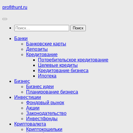
Перейти
profithunt.ru
к
содержимому
Найти:
Банки
Банковские карты
Депозиты
Кредитование
Потребительское кредитование
Целевые кредиты
Кредитование бизнеса
Ипотека
Бизнес
Бизнес идеи
Планирование бизнеса
Инвестиции
Фондовый рынок
Акции
Законодательство
Инвестфонды
Криптовалюта
Криптокошельки