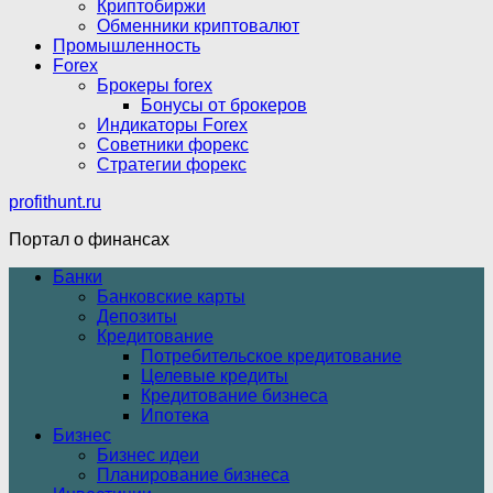
Криптобиржи
Обменники криптовалют
Промышленность
Forex
Брокеры forex
Бонусы от брокеров
Индикаторы Forex
Советники форекс
Стратегии форекс
profithunt.ru
Портал о финансах
Банки
Банковские карты
Депозиты
Кредитование
Потребительское кредитование
Целевые кредиты
Кредитование бизнеса
Ипотека
Бизнес
Бизнес идеи
Планирование бизнеса