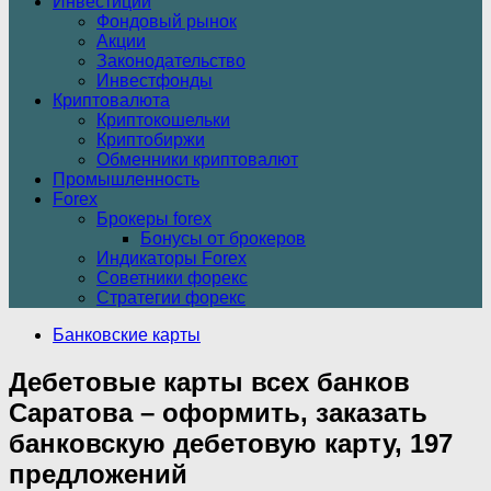
Инвестиции
Фондовый рынок
Акции
Законодательство
Инвестфонды
Криптовалюта
Криптокошельки
Криптобиржи
Обменники криптовалют
Промышленность
Forex
Брокеры forex
Бонусы от брокеров
Индикаторы Forex
Советники форекс
Стратегии форекс
Банковские карты
Дебетовые карты всех банков
Саратова – оформить, заказать
банковскую дебетовую карту, 197
предложений