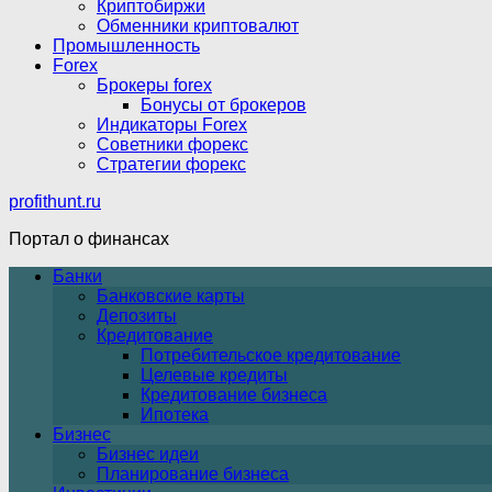
Криптобиржи
Обменники криптовалют
Промышленность
Forex
Брокеры forex
Бонусы от брокеров
Индикаторы Forex
Советники форекс
Стратегии форекс
profithunt.ru
Портал о финансах
Банки
Банковские карты
Депозиты
Кредитование
Потребительское кредитование
Целевые кредиты
Кредитование бизнеса
Ипотека
Бизнес
Бизнес идеи
Планирование бизнеса