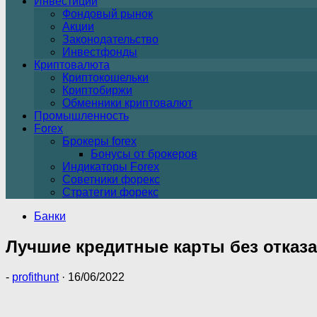
Инвестиции
Фондовый рынок
Акции
Законодательство
Инвестфонды
Криптовалюта
Криптокошельки
Криптобиржи
Обменники криптовалют
Промышленность
Forex
Брокеры forex
Бонусы от брокеров
Индикаторы Forex
Советники форекс
Стратегии форекс
Банки
Лучшие кредитные карты без отказа 
-
profithunt
·
16/06/2022