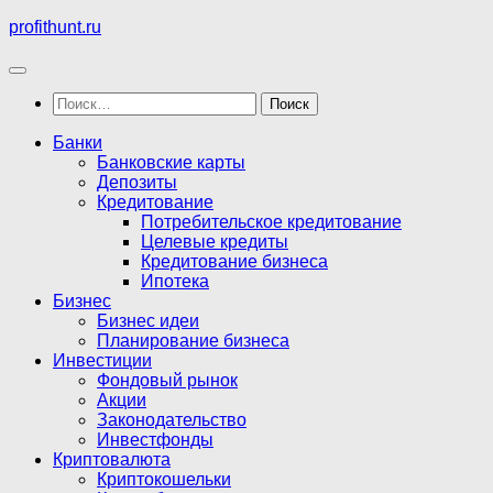
Перейти
profithunt.ru
к
содержимому
Найти:
Банки
Банковские карты
Депозиты
Кредитование
Потребительское кредитование
Целевые кредиты
Кредитование бизнеса
Ипотека
Бизнес
Бизнес идеи
Планирование бизнеса
Инвестиции
Фондовый рынок
Акции
Законодательство
Инвестфонды
Криптовалюта
Криптокошельки