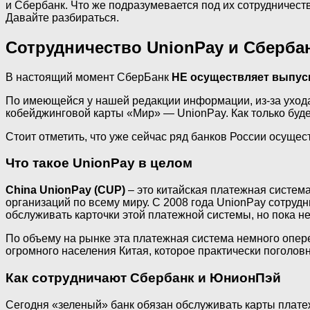
и Сбербанк. Что же подразумевается под их сотрудничест
Давайте разбираться.
Сотрудничество UnionPay и Сберба
В настоящий момент СберБанк
НЕ осуществляет выпус
По имеющейся у нашей редакции информации, из-за ухода 
кобейджинговой карты «Мир» — UnionPay. Как только буд
Стоит отметить, что уже сейчас ряд банков России осущес
Что такое UnionPay в целом
China UnionPay (CUP)
– это китайская платежная систем
организаций по всему миру. С 2008 года UnionPay сотруд
обслуживать карточки этой платежной системы, но пока н
По объему на рынке эта платежная система немного опереж
огромного населения Китая, которое практически поголов
Как сотрудничают Сбербанк и ЮнионПэй
Сегодня «зеленый» банк обязан обслуживать карты плате