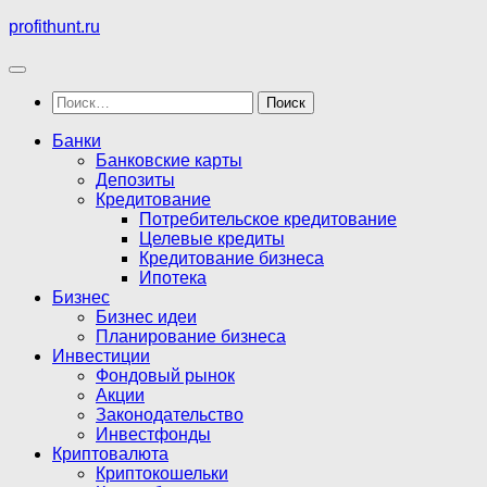
Перейти
profithunt.ru
к
содержимому
Найти:
Банки
Банковские карты
Депозиты
Кредитование
Потребительское кредитование
Целевые кредиты
Кредитование бизнеса
Ипотека
Бизнес
Бизнес идеи
Планирование бизнеса
Инвестиции
Фондовый рынок
Акции
Законодательство
Инвестфонды
Криптовалюта
Криптокошельки