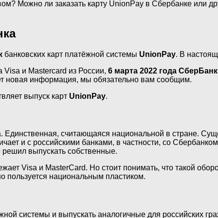
вом? Можно ли заказать карту UnionPay в Сбербанке или др
нка
к
банковских карт платёжной системы
UnionPay
. В настоя
Visa и Mastercard из России,
6 марта 2022 года СберБанк
ет новая информация, мы обязательно вам сообщим.
твляет выпуск карт
UnionPay
.
а. Единственная, считающаяся национальной в стране. Суще
ничает и с российскими банками, в частности, со Сбербанк
е решил выпускать собственные.
ает Visa и MasterCard. Но стоит понимать, что такой оборо
но пользуется национальным пластиком.
жной системы и выпускать аналогичные для российских гра