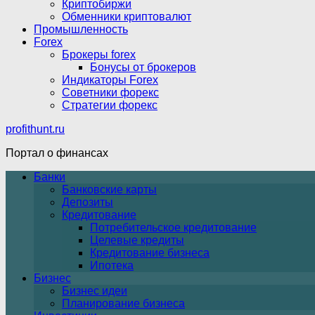
Криптобиржи
Обменники криптовалют
Промышленность
Forex
Брокеры forex
Бонусы от брокеров
Индикаторы Forex
Советники форекс
Стратегии форекс
profithunt.ru
Портал о финансах
Банки
Банковские карты
Депозиты
Кредитование
Потребительское кредитование
Целевые кредиты
Кредитование бизнеса
Ипотека
Бизнес
Бизнес идеи
Планирование бизнеса