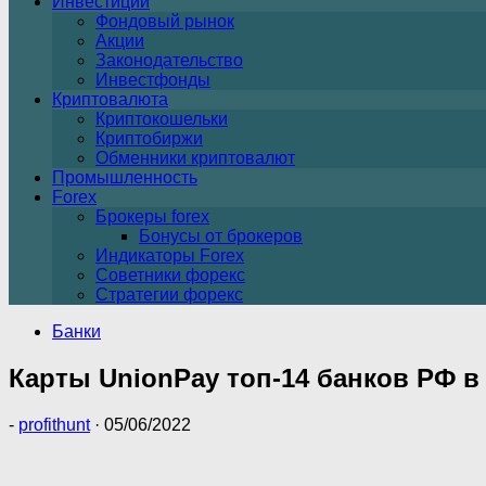
Инвестиции
Фондовый рынок
Акции
Законодательство
Инвестфонды
Криптовалюта
Криптокошельки
Криптобиржи
Обменники криптовалют
Промышленность
Forex
Брокеры forex
Бонусы от брокеров
Индикаторы Forex
Советники форекс
Стратегии форекс
Банки
Карты UnionPay топ-14 банков РФ в 
-
profithunt
·
05/06/2022