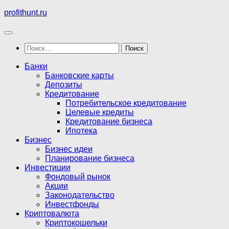
Перейти
profithunt.ru
к
содержимому
Найти:
Банки
Банковские карты
Депозиты
Кредитование
Потребительское кредитование
Целевые кредиты
Кредитование бизнеса
Ипотека
Бизнес
Бизнес идеи
Планирование бизнеса
Инвестиции
Фондовый рынок
Акции
Законодательство
Инвестфонды
Криптовалюта
Криптокошельки