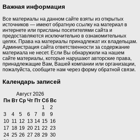
Важная информация
Все материалы на данном сайте взяты из открытых
источников — имеют обратную ссылку на материал в
интернете или присланы посетителями сайта и
предоставляются исключительно в ознакомительных
целях. Права на материалы принадлежат их владельцам.
Администрация сайта ответственности за содержание
материала не несет. Если Вы обнаружили на нашем
сайте материалы, которые нарушают авторские права,
принадлежащие Вам, Вашей компании или организации,
пожалуйста, сообщите нам через форму обратной связи.
Календарь записей
Август 2026
Пн
Вт
Ср
Чт
Пт
Сб
Вс
1
2
3
4
5
6
7
8
9
10
11
12
13
14
15
16
17
18
19
20
21
22
23
24
25
26
27
28
29
30