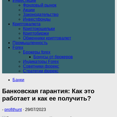
Инвестиции
Фондовый рынок
Акции
Законодательство
Инвестфонды
Криптовалюта
Криптокошельки
Криптобиржи
Обменники криптовалют
Промышленность
Forex
Брокеры forex
Бонусы от брокеров
Индикаторы Forex
Советники форекс
Стратегии форекс
Банки
Банковская гарантия: Как это
работает и как ее получить?
-
profithunt
·
29/07/2023