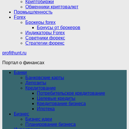
Криптобиржи
Обменники криптовалют
Промышленность
Forex
Брокеры forex
Бонусы от брокеров
Индикаторы Forex
Советники форекс
Стратегии форекс
profithunt.ru
Портал о финансах
Банки
Банковские карты
Депозиты
Кредитование
Потребительское кредитование
Целевые кредиты
Кредитование бизнеса
Ипотека
Бизнес
Бизнес идеи
Планирование бизнеса