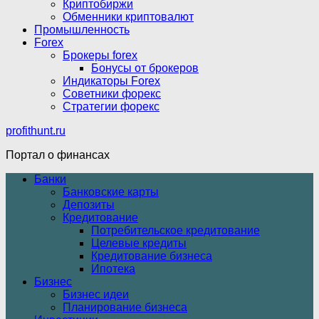
Криптобиржи
Обменники криптовалют
Промышленность
Forex
Брокеры forex
Бонусы от брокеров
Индикаторы Forex
Советники форекс
Стратегии форекс
profithunt.ru
Портал о финансах
Банки
Банковские карты
Депозиты
Кредитование
Потребительское кредитование
Целевые кредиты
Кредитование бизнеса
Ипотека
Бизнес
Бизнес идеи
Планирование бизнеса