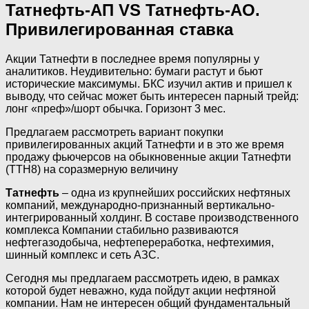
Татнефть-АП VS Татнефть-АО.
Привилегированная ставка
Акции Татнефти в последнее время популярны у
аналитиков. Неудивительно: бумаги растут и бьют
исторические максимумы. БКС изучил актив и пришел к
выводу, что сейчас может быть интересен парный трейд:
лонг «преф»/шорт обычка. Горизонт 3 мес.
Предлагаем рассмотреть вариант покупки
привилегированных акций Татнефти и в это же время
продажу фьючерсов на обыкновенные акции Татнефти
(TTH8) на соразмерную величину
Татнефть
– одна из крупнейших российских нефтяных
компаний, международно-признанный вертикально-
интегрированный холдинг. В составе производственного
комплекса Компании стабильно развиваются
нефтегазодобыча, нефтепереработка, нефтехимия,
шинный комплекс и сеть АЗС.
Сегодня мы предлагаем рассмотреть идею, в рамках
которой будет неважно, куда пойдут акции нефтяной
компании. Нам не интересен общий фундаментальный