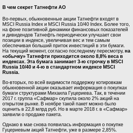
В чем секрет Татнефти АО
Во-первых, обыкновенные акции Татнефти входят в
MSCI Russia Index и MSCI Russia 10/40 Index. Более того,
на фоне позитивной динамики финансовых показателей
и дивидендов Татнефть периодически улучшает свои
позиции в индексе, увеличивая вес и тем самым
обеспечивая больший приток инвестиций в эти бумаги.
На текущий момент, согласно последнему пересмотру,
на
«обычку» Татнефти приходится около 8,8% веса в
индексах. Эта бумага занимает 3-ю строчку в MSCI
Russia 10/40 и 4-ю в стандартном индексе MSCI
Russia.
Во-вторых, по всей видимости поддержку котировкам
обыкновенной акции оказывает информация о покупках
бумаги структурами Михаила Гуцериева. Так, в течении
2017 г. группа «Сафмар» скупила около 2% акций на
открытом рынке. В ноябре такой пакет можно было
оценить в 22,8 млрд руб. Но в марте 2018 г. в «Сафмар»
заявили о продаже пакета.
Однако в мае снова появилась информация о покупке
Гуцериевым акций Татнефти, уже в размере 2,85%.