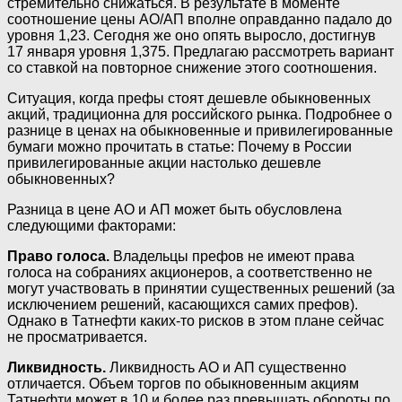
стремительно снижаться. В результате в моменте
соотношение цены АО/АП вполне оправданно падало до
уровня 1,23. Сегодня же оно опять выросло, достигнув
17 января уровня 1,375. Предлагаю рассмотреть вариант
со ставкой на повторное снижение этого соотношения.
Ситуация, когда префы стоят дешевле обыкновенных
акций, традиционна для российского рынка. Подробнее о
разнице в ценах на обыкновенные и привилегированные
бумаги можно прочитать в статье: Почему в России
привилегированные акции настолько дешевле
обыкновенных?
Разница в цене АО и АП может быть обусловлена
следующими факторами:
Право голоса.
Владельцы префов не имеют права
голоса на собраниях акционеров, а соответственно не
могут участвовать в принятии существенных решений (за
исключением решений, касающихся самих префов).
Однако в Татнефти каких-то рисков в этом плане сейчас
не просматривается.
Ликвидность.
Ликвидность АО и АП существенно
отличается. Объем торгов по обыкновенным акциям
Татнефти может в 10 и более раз превышать обороты по