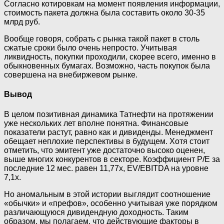
Согласно котировкам на момент появления информации,
стоимость пакета должна была составить около 30-35
млрд руб.
Вообще говоря, собрать с рынка такой пакет в столь
сжатые сроки было очень непросто. Учитывая
ликвидность, покупки проходили, скорее всего, именно в
обыкновенных бумагах. Возможно, часть покупок была
совершена на внебиржевом рынке.
Вывод
В целом позитивная динамика Татнефти на протяжении
уже нескольких лет вполне понятна. Финансовые
показатели растут, равно как и дивиденды. Менеджмент
обещает неплохие перспективы в будущем. Хотя стоит
отметить, что эмитент уже достаточно высоко оценен,
выше многих конкурентов в секторе. Коэффициент P/E за
последние 12 мес. равен 11,77х, EV/EBITDA на уровне
7,1х.
Но аномальным в этой истории выглядит соотношение
«обычки» и «префов», особенно учитывая уже порядком
различающуюся дивидендную доходность. Таким
образом, мы полагаем, что действующие факторы в