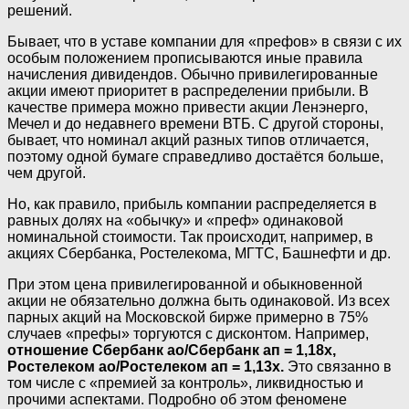
решений.
Бывает, что в уставе компании для «префов» в связи с их
особым положением прописываются иные правила
начисления дивидендов. Обычно привилегированные
акции имеют приоритет в распределении прибыли. В
качестве примера можно привести акции Ленэнерго,
Мечел и до недавнего времени ВТБ. С другой стороны,
бывает, что номинал акций разных типов отличается,
поэтому одной бумаге справедливо достаётся больше,
чем другой.
Но, как правило, прибыль компании распределяется в
равных долях на «обычку» и «преф» одинаковой
номинальной стоимости. Так происходит, например, в
акциях Сбербанка, Ростелекома, МГТС, Башнефти и др.
При этом цена привилегированной и обыкновенной
акции не обязательно должна быть одинаковой. Из всех
парных акций на Московской бирже примерно в 75%
случаев «префы» торгуются с дисконтом. Например,
отношение Сбербанк ао/Сбербанк ап = 1,18х,
Ростелеком ао/Ростелеком ап = 1,13х.
Это связанно в
том числе с «премией за контроль», ликвидностью и
прочими аспектами. Подробно об этом феномене