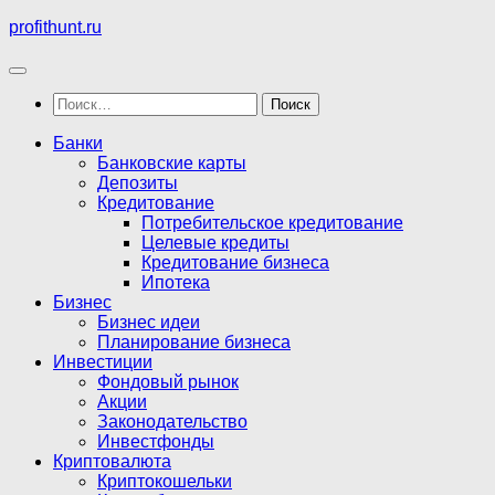
Перейти
profithunt.ru
к
содержимому
Найти:
Банки
Банковские карты
Депозиты
Кредитование
Потребительское кредитование
Целевые кредиты
Кредитование бизнеса
Ипотека
Бизнес
Бизнес идеи
Планирование бизнеса
Инвестиции
Фондовый рынок
Акции
Законодательство
Инвестфонды
Криптовалюта
Криптокошельки