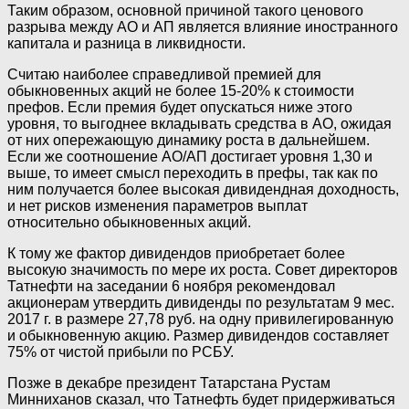
Таким образом, основной причиной такого ценового
разрыва между АО и АП является влияние иностранного
капитала и разница в ликвидности.
Считаю наиболее справедливой премией для
обыкновенных акций не более 15-20% к стоимости
префов. Если премия будет опускаться ниже этого
уровня, то выгоднее вкладывать средства в АО, ожидая
от них опережающую динамику роста в дальнейшем.
Если же соотношение АО/АП достигает уровня 1,30 и
выше, то имеет смысл переходить в префы, так как по
ним получается более высокая дивидендная доходность,
и нет рисков изменения параметров выплат
относительно обыкновенных акций.
К тому же фактор дивидендов приобретает более
высокую значимость по мере их роста. Совет директоров
Татнефти на заседании 6 ноября рекомендовал
акционерам утвердить дивиденды по результатам 9 мес.
2017 г. в размере 27,78 руб. на одну привилегированную
и обыкновенную акцию. Размер дивидендов составляет
75% от чистой прибыли по РСБУ.
Позже в декабре президент Татарстана Рустам
Минниханов сказал, что Татнефть будет придерживаться