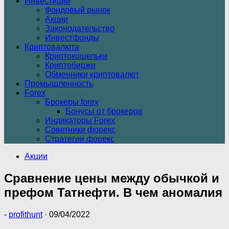
Инвестиции
Фондовый рынок
Акции
Законодательство
Инвестфонды
Криптовалюта
Криптокошельки
Криптобиржи
Обменники криптовалют
Промышленность
Forex
Брокеры forex
Бонусы от брокеров
Индикаторы Forex
Советники форекс
Стратегии форекс
Акции
Сравнение цены между обычкой и
префом Татнефти. В чем аномалия
-
profithunt
·
09/04/2022