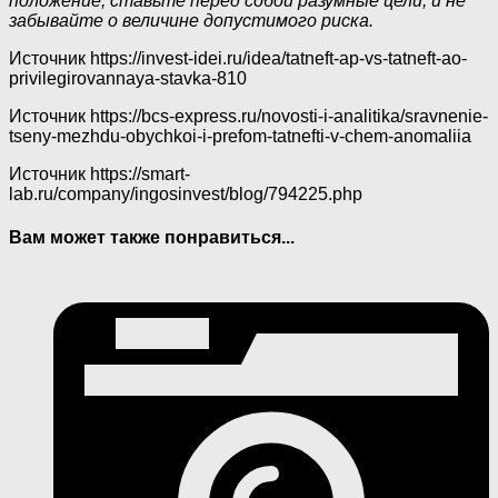
положение, ставьте перед собой разумные цели, и не
забывайте о величине допустимого риска.
Источник
https://invest-idei.ru/idea/tatneft-ap-vs-tatneft-ao-
privilegirovannaya-stavka-810
Источник
https://bcs-express.ru/novosti-i-analitika/sravnenie-
tseny-mezhdu-obychkoi-i-prefom-tatnefti-v-chem-anomaliia
Источник
https://smart-
lab.ru/company/ingosinvest/blog/794225.php
Вам может также понравиться...