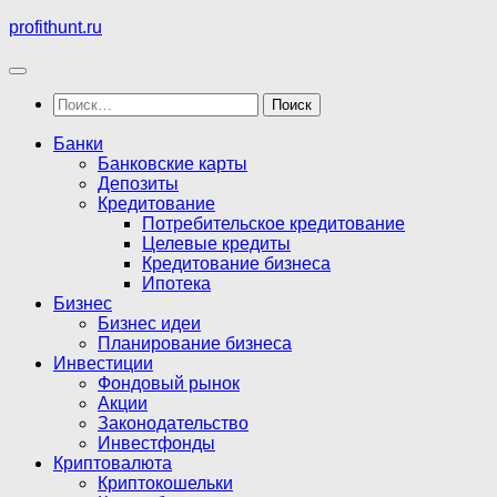
Перейти
profithunt.ru
к
содержимому
Найти:
Банки
Банковские карты
Депозиты
Кредитование
Потребительское кредитование
Целевые кредиты
Кредитование бизнеса
Ипотека
Бизнес
Бизнес идеи
Планирование бизнеса
Инвестиции
Фондовый рынок
Акции
Законодательство
Инвестфонды
Криптовалюта
Криптокошельки