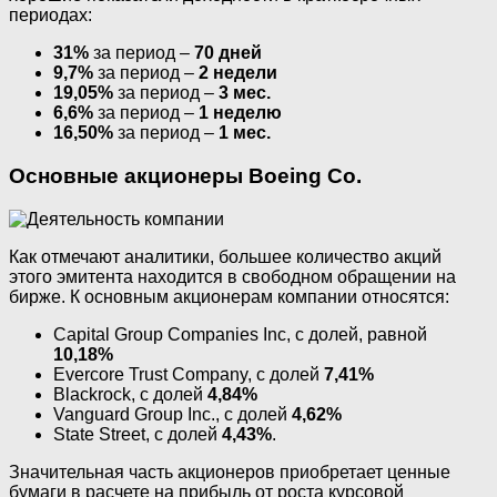
периодах:
31%
за период –
70 дней
9,7%
за период –
2 недели
19,05%
за период –
3 мес.
6,6%
за период –
1 неделю
16,50%
за период –
1 мес.
Основные акционеры Boeing Co.
Как отмечают аналитики, большее количество акций
этого эмитента находится в свободном обращении на
бирже. К основным акционерам компании относятся:
Capital Group Companies Inc, с долей, равной
10,18%
Evercore Trust Company, с долей
7,41%
Blackrock, с долей
4,84%
Vanguard Group Inc., с долей
4,62%
State Street, с долей
4,43%
.
Значительная часть акционеров приобретает ценные
бумаги в расчете на прибыль от роста курсовой