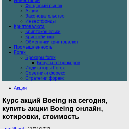
Инвестиции
Фондовый рынок
Акции
Законодательство
Инвестфонды
Криптовалюта
Криптокошельки
Криптобиржи
Обменники криптовалют
Промышленность
Forex
Брокеры forex
Бонусы от брокеров
Индикаторы Forex
Советники форекс
Стратегии форекс
Акции
Курс акций Boeing на сегодня,
купить акции Boeing онлайн,
котировки, стоимость
-
profithunt
·
11/04/2022