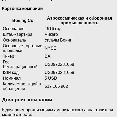
Карточка компании
Аэрокосмическая и оборонная
Boeing Co.
промышленность
Основание
1916 год
Штаб-квартира
Чикаго
Основатель
Уильям Боинг
Основные торговые
NYSE
площадки
Тикер
BA
Гос.
US0970231058
Регистрационный
ISIN код
US0970231058
Номинал
5 USD
Количество акций в
617 165 902
обращении
Дочерние компании
К дочерним организациям американского авиастроителя
можно отнести: