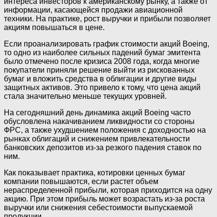
интереса инвесторов к американскому рынку, а также от
информации, касающейся продажи авиационной
техники. На практике, рост выручки и прибыли позволяет
акциям повышаться в цене.
Если проанализировать график стоимости акций Boeing,
то одно из наиболее сильных падений бумаг эмитента
было отмечено после кризиса 2008 года, когда многие
покупатели приняли решение выйти из рискованных
бумаг и вложить средства в облигации и другие виды
защитных активов. Это привело к тому, что цена акций
стала значительно меньше текущих уровней.
На сегодняшний день динамика акций Boeing часто
обусловлена накачиванием ликвидности со стороны
ФРС, а также ухудшением положения с доходностью на
рынках облигаций и снижением привлекательности
банковских депозитов из-за резкого падения ставок по
ним.
Как показывает практика, котировки ценных бумаг
компании повышаются, если растет объем
нераспределенной прибыли, которая приходится на одну
акцию. При этом прибыль может возрастать из-за роста
выручки или снижения себестоимости выпускаемой
продукции.