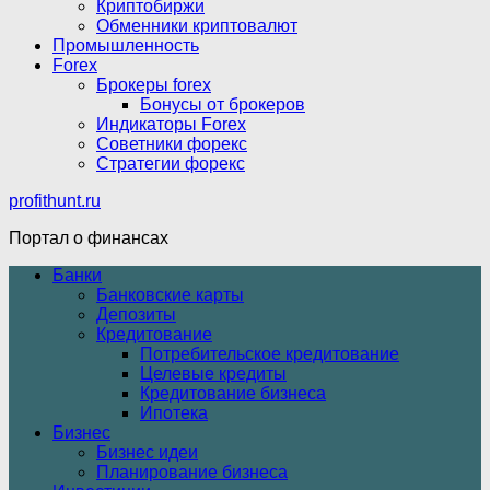
Криптобиржи
Обменники криптовалют
Промышленность
Forex
Брокеры forex
Бонусы от брокеров
Индикаторы Forex
Советники форекс
Стратегии форекс
profithunt.ru
Портал о финансах
Банки
Банковские карты
Депозиты
Кредитование
Потребительское кредитование
Целевые кредиты
Кредитование бизнеса
Ипотека
Бизнес
Бизнес идеи
Планирование бизнеса