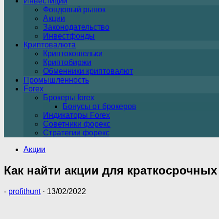
Инвестиции
Фондовый рынок
Акции
Законодательство
Инвестфонды
Криптовалюта
Криптокошельки
Криптобиржи
Обменники криптовалют
Промышленность
Forex
Брокеры forex
Бонусы от брокеров
Индикаторы Forex
Советники форекс
Стратегии форекс
Акции
Как найти акции для краткосрочны
-
profithunt
·
13/02/2022