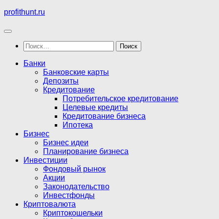
Перейти
profithunt.ru
к
содержимому
Найти:
Банки
Банковские карты
Депозиты
Кредитование
Потребительское кредитование
Целевые кредиты
Кредитование бизнеса
Ипотека
Бизнес
Бизнес идеи
Планирование бизнеса
Инвестиции
Фондовый рынок
Акции
Законодательство
Инвестфонды
Криптовалюта
Криптокошельки