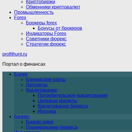
Криптобиржи
Обменники криптовалют
Промышленность
Forex
Брокеры forex
Бонусы от брокеров
Индикаторы Forex
Советники форекс
Стратегии форекс
profithunt.ru
Портал о финансах
Банки
Банковские карты
Депозиты
Кредитование
Потребительское кредитование
Целевые кредиты
Кредитование бизнеса
Ипотека
Бизнес
Бизнес идеи
Планирование бизнеса