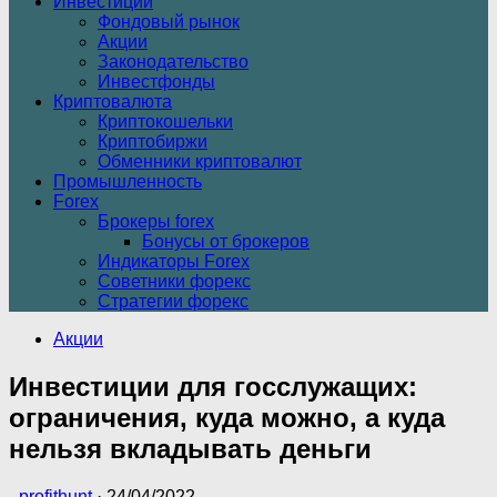
Инвестиции
Фондовый рынок
Акции
Законодательство
Инвестфонды
Криптовалюта
Криптокошельки
Криптобиржи
Обменники криптовалют
Промышленность
Forex
Брокеры forex
Бонусы от брокеров
Индикаторы Forex
Советники форекс
Стратегии форекс
Акции
Инвестиции для госслужащих:
ограничения, куда можно, а куда
нельзя вкладывать деньги
-
profithunt
·
24/04/2022