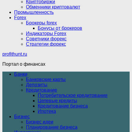
Криптобиржи
Обменники криптовалют
Промышленность
Forex
Брокеры forex
Бонусы от брокеров
Индикаторы Forex
Советники форекс
Стратегии форекс
profithunt.ru
Портал о финансах
Банки
Банковские карты
Депозиты
Кредитование
Потребительское кредитование
Целевые кредиты
Кредитование бизнеса
Ипотека
Бизнес
Бизнес идеи
Планирование бизнеса