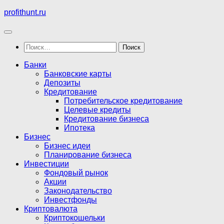
Перейти
profithunt.ru
к
содержимому
Найти:
Банки
Банковские карты
Депозиты
Кредитование
Потребительское кредитование
Целевые кредиты
Кредитование бизнеса
Ипотека
Бизнес
Бизнес идеи
Планирование бизнеса
Инвестиции
Фондовый рынок
Акции
Законодательство
Инвестфонды
Криптовалюта
Криптокошельки